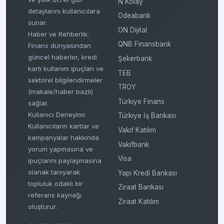
N Kolay
detaylarını kullanıcılara
Odeabank
sunar.
ON Dijital
Haber ve Rehberlik:
QNB Finansbank
Finans dünyasından
güncel haberler, kredi
Şekerbank
kartı kullanım ipuçları ve
TEB
sektörel bilgilendirmeler
TROY
(makale/haber bazlı)
Türkiye Finans
sağlar.
Kullanıcı Deneyimi:
Türkiye İş Bankası
Kullanıcıların kartlar ve
Vakıf Katılım
kampanyalar hakkında
Vakıfbank
yorum yapmasına ve
Visa
ipuçlarını paylaşmasına
olanak tanıyarak
Yapı Kredi Bankası
topluluk odaklı bir
Ziraat Bankası
referans kaynağı
Ziraat Katılım
oluşturur.