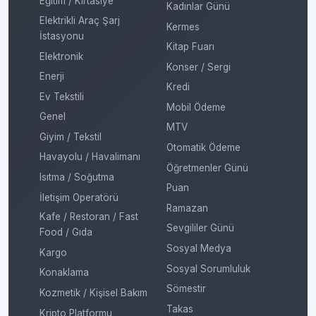
Eğitim / Kırtasiye
Kadınlar Günü
Elektrikli Araç Şarj
Kermes
İstasyonu
Kitap Fuarı
Elektronik
Konser / Sergi
Enerji
Kredi
Ev Tekstili
Mobil Ödeme
Genel
MTV
Giyim / Tekstil
Otomatik Ödeme
Havayolu / Havalimanı
Öğretmenler Günü
Isıtma / Soğutma
Puan
İletişim Operatörü
Ramazan
Kafe / Restoran / Fast
Sevgililer Günü
Food / Gıda
Sosyal Medya
Kargo
Sosyal Sorumluluk
Konaklama
Sömestir
Kozmetik / Kişisel Bakım
Takas
Kripto Platformu