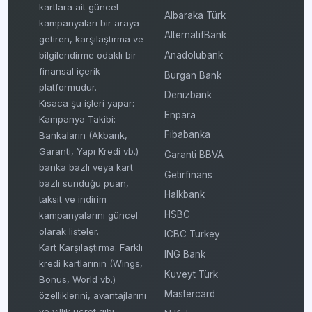
kartlara ait güncel
Albaraka Türk
kampanyaları bir araya
AlternatifBank
getiren, karşılaştırma ve
bilgilendirme odaklı bir
Anadolubank
finansal içerik
Burgan Bank
platformudur.
Denizbank
Kısaca şu işleri yapar:
Enpara
Kampanya Takibi:
Fibabanka
Bankaların (Akbank,
Garanti, Yapı Kredi vb.)
Garanti BBVA
banka bazlı veya kart
Getirfinans
bazlı sunduğu puan,
Halkbank
taksit ve indirim
HSBC
kampanyalarını güncel
olarak listeler.
ICBC Turkey
Kart Karşılaştırma: Farklı
ING Bank
kredi kartlarının (Wings,
Kuveyt Türk
Bonus, World vb.)
Mastercard
özelliklerini, avantajlarını
ve yıllık ücret gibi