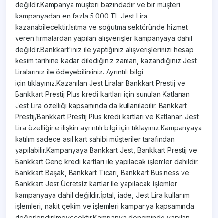
değildir.Kampanya müşteri bazındadır ve bir müşteri
kampanyadan en fazla 5.000 TL Jest Lira
kazanabilecektir.Isıtma ve soğutma sektöründe hizmet
veren firmalardan yapılan alışverişler kampanyaya dahil
değildir.Bankkart'ınız ile yaptığınız alışverişlerinizi hesap
kesim tarihine kadar dilediğiniz zaman, kazandığınız Jest
Liralarınız ile ödeyebilirsiniz. Ayrıntılı bilgi
için tıklayınız.Kazanılan Jest Liralar Bankkart Prestij ve
Bankkart Prestij Plus kredi kartları için sunulan Katlanan
Jest Lira özelliği kapsamında da kullanılabilir. Bankkart
Prestij/Bankkart Prestij Plus kredi kartları ve Katlanan Jest
Lira özelliğine ilişkin ayrıntılı bilgi için tıklayınız.Kampanyaya
katılım sadece asıl kart sahibi müşteriler tarafından
yapılabilir.Kampanyaya Bankkart Jest, Bankkart Prestij ve
Bankkart Genç kredi kartları ile yapılacak işlemler dahildir.
Bankkart Başak, Bankkart Ticari, Bankkart Business ve
Bankkart Jest Ücretsiz kartlar ile yapılacak işlemler
kampanyaya dahil değildir.İptal, iade, Jest Lira kullanım
işlemleri, nakit çekim ve işlemleri kampanya kapsamında
değerlendirilmeyecektir.Kampanya döneminde yapılan