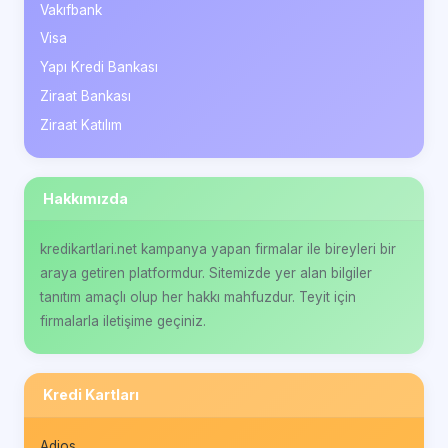
Vakıfbank
Visa
Yapı Kredi Bankası
Ziraat Bankası
Ziraat Katılım
Hakkımızda
kredikartlari.net kampanya yapan firmalar ile bireyleri bir
araya getiren platformdur. Sitemizde yer alan bilgiler
tanıtım amaçlı olup her hakkı mahfuzdur. Teyit için
firmalarla iletişime geçiniz.
Kredi Kartları
Adios