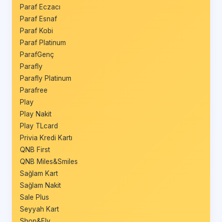
Paraf Eczacı
Paraf Esnaf
Paraf Kobi
Paraf Platinum
ParafGenç
Parafly
Parafly Platinum
Parafree
Play
Play Nakit
Play TLcard
Privia Kredi Kartı
QNB First
QNB Miles&Smiles
Sağlam Kart
Sağlam Nakit
Sale Plus
Seyyah Kart
Shop&Fly