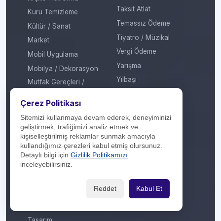
Taksit Atlat
Kuru Temizleme
Temassız Ödeme
Kültür / Sanat
Tiyatro / Müzikal
Market
Vergi Ödeme
Mobil Uygulama
Yarışma
Mobilya / Dekorasyon
Yılbaşı
Mutfak Gereçleri /
Küçük Ev Aletleri
Yöresel Ürünler
Çerez Politikası
Optik / Saat
Sitemizi kullanmaya devam ederek, deneyiminizi
Otomotiv
geliştirmek, trafiğimizi analiz etmek ve
Oyuncak / Çocuk
kişiselleştirilmiş reklamlar sunmak amacıyla
kullandığımız çerezleri kabul etmiş olursunuz.
Profesyonel Hizmet
Detaylı bilgi için
Gizlilik Politikamızı
Sağlık / Hastane
inceleyebilirsiniz.
Sigorta / Emeklilik
Reddet
Kabul Et
Spor Giyim
Spor Merkezi
Tasarım