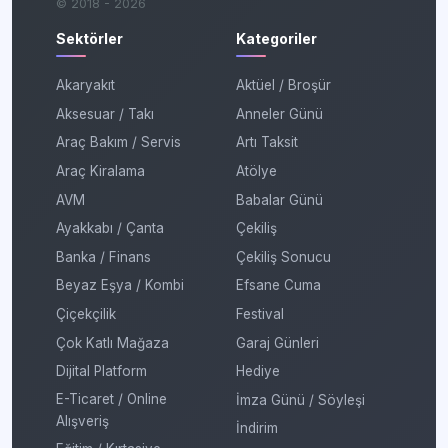
© 2018 - 2026
Sektörler
Kategoriler
Akaryakıt
Aktüel / Broşür
Aksesuar / Takı
Anneler Günü
Araç Bakım / Servis
Artı Taksit
Araç Kiralama
Atölye
AVM
Babalar Günü
Ayakkabı / Çanta
Çekiliş
Banka / Finans
Çekiliş Sonucu
Beyaz Eşya / Kombi
Efsane Cuma
Çiçekçilik
Festival
Çok Katlı Mağaza
Garaj Günleri
Dijital Platform
Hediye
E-Ticaret / Online
İmza Günü / Söyleşi
Alışveriş
İndirim