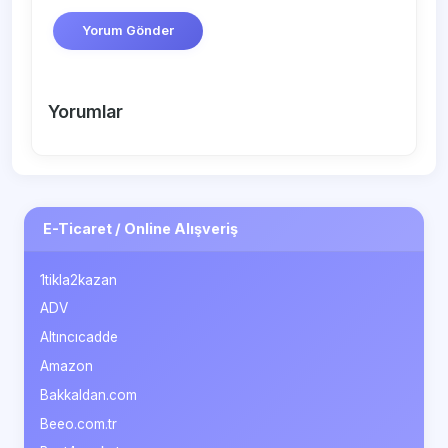
Yorum Gönder
Yorumlar
E-Ticaret / Online Alışveriş
1tikla2kazan
ADV
Altıncıcadde
Amazon
Bakkaldan.com
Beeo.com.tr