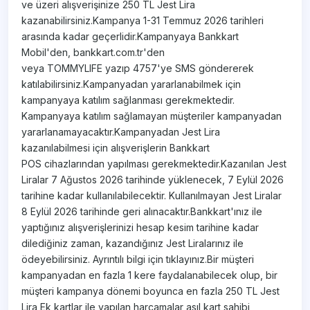
ve üzeri alışverişinize 250 TL Jest Lira
kazanabilirsiniz.Kampanya 1-31 Temmuz 2026 tarihleri
arasında kadar geçerlidir.Kampanyaya Bankkart
Mobil'den, bankkart.com.tr'den
veya TOMMYLIFE yazıp 4757'ye SMS göndererek
katılabilirsiniz.Kampanyadan yararlanabilmek için
kampanyaya katılım sağlanması gerekmektedir.
Kampanyaya katılım sağlamayan müşteriler kampanyadan
yararlanamayacaktır.Kampanyadan Jest Lira
kazanılabilmesi için alışverişlerin Bankkart
POS cihazlarından yapılması gerekmektedir.Kazanılan Jest
Liralar 7 Ağustos 2026 tarihinde yüklenecek, 7 Eylül 2026
tarihine kadar kullanılabilecektir. Kullanılmayan Jest Liralar
8 Eylül 2026 tarihinde geri alınacaktır.Bankkart'ınız ile
yaptığınız alışverişlerinizi hesap kesim tarihine kadar
dilediğiniz zaman, kazandığınız Jest Liralarınız ile
ödeyebilirsiniz. Ayrıntılı bilgi için tıklayınız.Bir müşteri
kampanyadan en fazla 1 kere faydalanabilecek olup, bir
müşteri kampanya dönemi boyunca en fazla 250 TL Jest
Lira Ek kartlar ile yapılan harcamalar asıl kart sahibi