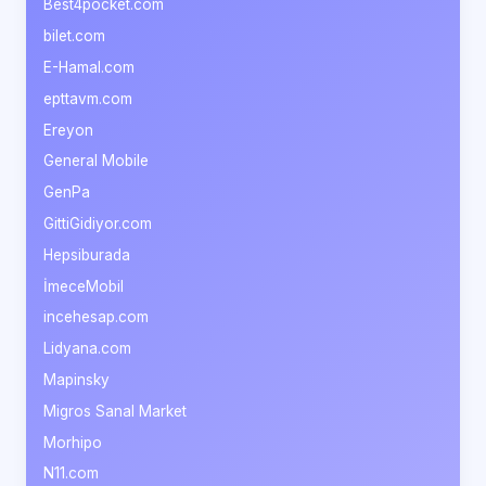
Best4pocket.com
bilet.com
E-Hamal.com
epttavm.com
Ereyon
General Mobile
GenPa
GittiGidiyor.com
Hepsiburada
İmeceMobil
incehesap.com
Lidyana.com
Mapinsky
Migros Sanal Market
Morhipo
N11.com