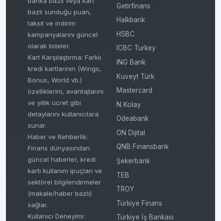
banka bazlı veya kart
Getirfinans
bazlı sunduğu puan,
Halkbank
taksit ve indirim
HSBC
kampanyalarını güncel
olarak listeler.
ICBC Turkey
Kart Karşılaştırma: Farklı
ING Bank
kredi kartlarının (Wings,
Kuveyt Türk
Bonus, World vb.)
Mastercard
özelliklerini, avantajlarını
ve yıllık ücret gibi
N Kolay
detaylarını kullanıcılara
Odeabank
sunar.
ON Dijital
Haber ve Rehberlik:
QNB Finansbank
Finans dünyasından
güncel haberler, kredi
Şekerbank
kartı kullanım ipuçları ve
TEB
sektörel bilgilendirmeler
TROY
(makale/haber bazlı)
Türkiye Finans
sağlar.
Kullanıcı Deneyimi:
Türkiye İş Bankası