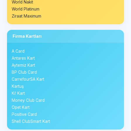
World Nakit
World Platinum
Ziraat Maximum
Firma Kartları
A Card
Antares Kart
Aytemiz Kart
BP Club Card
CarrefourSA Kart
Kartuş
Ki! Kart
Money Club Card
Opet Kart
Positive Card
Shell ClubSmart Kart