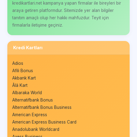
kredikartlari.net kampanya yapan firmalar ile bireyleri bir
araya getiren platformdur. Sitemizde yer alan bilgiler
tanıtım amaçlı olup her hakkı mahfuzdur. Teyit için
firmalarla iletişime geçiniz.
Kredi Kartları
Adios
Afili Bonus
Akbank Kart
Âlâ Kart
Albaraka World
Alternatifbank Bonus
Alternatifbank Bonus Business
American Express
American Express Business Card
Anadolubank Worldcard
Axess Business