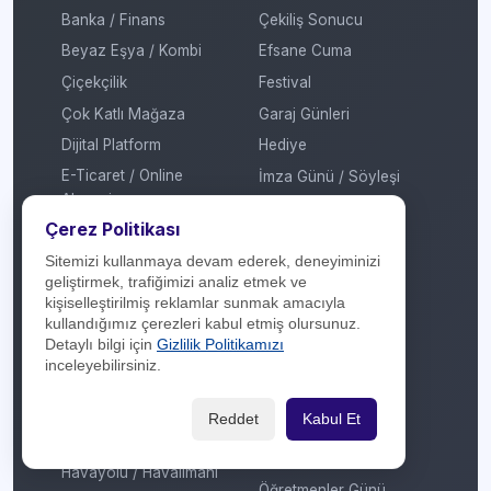
Banka / Finans
Çekiliş Sonucu
Beyaz Eşya / Kombi
Efsane Cuma
Çiçekçilik
Festival
Çok Katlı Mağaza
Garaj Günleri
Dijital Platform
Hediye
E-Ticaret / Online
İmza Günü / Söyleşi
Alışveriş
İndirim
Çerez Politikası
Eğitim / Kırtasiye
Kadınlar Günü
Elektrikli Araç Şarj
Sitemizi kullanmaya devam ederek, deneyiminizi
Kermes
geliştirmek, trafiğimizi analiz etmek ve
İstasyonu
Kitap Fuarı
kişiselleştirilmiş reklamlar sunmak amacıyla
Elektronik
kullandığımız çerezleri kabul etmiş olursunuz.
Konser / Sergi
Detaylı bilgi için
Gizlilik Politikamızı
Enerji
Kredi
inceleyebilirsiniz.
Ev Tekstili
Mobil Ödeme
Genel
Reddet
Kabul Et
MTV
Giyim / Tekstil
Otomatik Ödeme
Havayolu / Havalimanı
Öğretmenler Günü