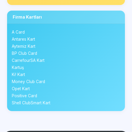
Firma Kartları
A Card
Antares Kart
Aytemiz Kart
BP Club Card
CarrefourSA Kart
Kartuş
Ki! Kart
Money Club Card
Opet Kart
Positive Card
Shell ClubSmart Kart