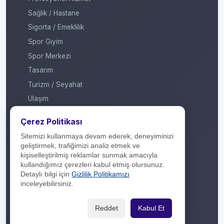
Sağlık / Hastane
Sigorta / Emeklilik
Spor Giyim
Spor Merkezi
Tasarım
Turizm / Seyahat
Ulaşım
Veteriner / Pet Shop
Çerez Politikası
Yapı Marketi
Sitemizi kullanmaya devam ederek, deneyiminizi
Yurt Dışı / Duty Free
geliştirmek, trafiğimizi analiz etmek ve
kişiselleştirilmiş reklamlar sunmak amacıyla
Hakkımızda
kullandığımız çerezleri kabul etmiş olursunuz.
Detaylı bilgi için
Gizlilik Politikamızı
İletişim
inceleyebilirsiniz.
Yasal Yükümlülük
Reddet
Kabul Et
Gizlilik Politikası