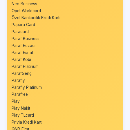
Neo Business
Opet Worldcard
Özel Bankacılık Kredi Kartı
Papara Card
Paracard
Paraf Business
Paraf Eczacı
Paraf Esnaf
Paraf Kobi
Paraf Platinum
ParafGenç
Parafly
Parafly Platinum
Parafree
Play
Play Nakit
Play TLcard
Privia Kredi Kartı
QNB First