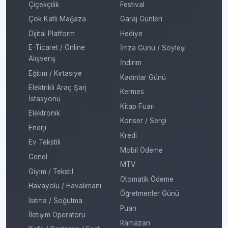
Çiçekçilik
Festival
Çok Katlı Mağaza
Garaj Günleri
Dijital Platform
Hediye
E-Ticaret / Online
İmza Günü / Söyleşi
Alışveriş
İndirim
Eğitim / Kırtasiye
Kadınlar Günü
Elektrikli Araç Şarj
Kermes
İstasyonu
Kitap Fuarı
Elektronik
Konser / Sergi
Enerji
Kredi
Ev Tekstili
Mobil Ödeme
Genel
MTV
Giyim / Tekstil
Otomatik Ödeme
Havayolu / Havalimanı
Öğretmenler Günü
Isıtma / Soğutma
Puan
İletişim Operatörü
Ramazan