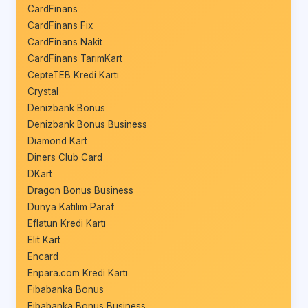
CardFinans
CardFinans Fix
CardFinans Nakit
CardFinans TarımKart
CepteTEB Kredi Kartı
Crystal
Denizbank Bonus
Denizbank Bonus Business
Diamond Kart
Diners Club Card
DKart
Dragon Bonus Business
Dünya Katılım Paraf
Eflatun Kredi Kartı
Elit Kart
Encard
Enpara.com Kredi Kartı
Fibabanka Bonus
Fibabanka Bonus Business