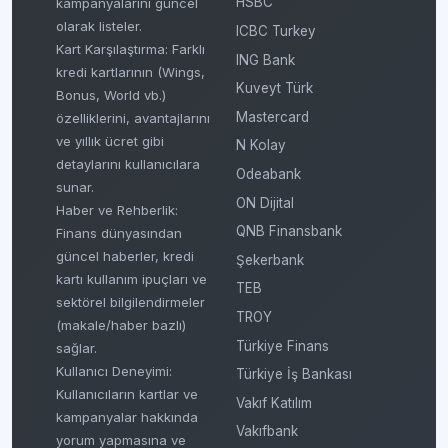
HSBC
kampanyalarını güncel
olarak listeler.
ICBC Turkey
Kart Karşılaştırma: Farklı
ING Bank
kredi kartlarının (Wings,
Kuveyt Türk
Bonus, World vb.)
Mastercard
özelliklerini, avantajlarını
ve yıllık ücret gibi
N Kolay
detaylarını kullanıcılara
Odeabank
sunar.
ON Dijital
Haber ve Rehberlik:
QNB Finansbank
Finans dünyasından
güncel haberler, kredi
Şekerbank
kartı kullanım ipuçları ve
TEB
sektörel bilgilendirmeler
TROY
(makale/haber bazlı)
Türkiye Finans
sağlar.
Kullanıcı Deneyimi:
Türkiye İş Bankası
Kullanıcıların kartlar ve
Vakıf Katılım
kampanyalar hakkında
Vakıfbank
yorum yapmasına ve