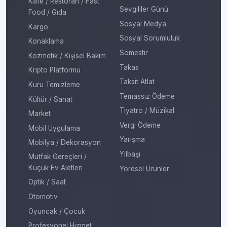
Kafe / Restoran / Fast
Sevgililer Günü
Food / Gıda
Sosyal Medya
Kargo
Sosyal Sorumluluk
Konaklama
Sömestir
Kozmetik / Kişisel Bakım
Takas
Kripto Platformu
Taksit Atlat
Kuru Temizleme
Temassız Ödeme
Kültür / Sanat
Tiyatro / Müzikal
Market
Vergi Ödeme
Mobil Uygulama
Yarışma
Mobilya / Dekorasyon
Yılbaşı
Mutfak Gereçleri /
Küçük Ev Aletleri
Yöresel Ürünler
Optik / Saat
Otomotiv
Oyuncak / Çocuk
Profesyonel Hizmet