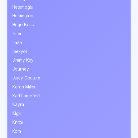
Hatemoğlu
Hemington
Hugo Boss
İkiler
İmza
İpekyol
Jimmy Key
Journey
Juicy Couture
Karen Millen
Karl Lagerfeld
Kayra
Kiğılı
Knitts
Kom