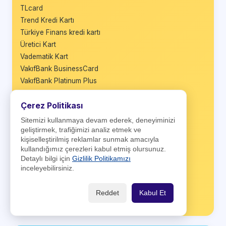
TLcard
Trend Kredi Kartı
Türkiye Finans kredi kartı
Üretici Kart
Vadematik Kart
VakıfBank BusinessCard
VakıfBank Platinum Plus
Vakıfbank TercihKart
Çerez Politikası
VakıfBank Worldcard
Wings
Sitemizi kullanmaya devam ederek, deneyiminizi
Wings Black
geliştirmek, trafiğimizi analiz etmek ve
kişiselleştirilmiş reklamlar sunmak amacıyla
Wings Business
kullandığımız çerezleri kabul etmiş olursunuz.
Wings Private
Detaylı bilgi için
Gizlilik Politikamızı
World Business
inceleyebilirsiniz.
World Nakit
World Platinum
Reddet
Kabul Et
Ziraat Maximum