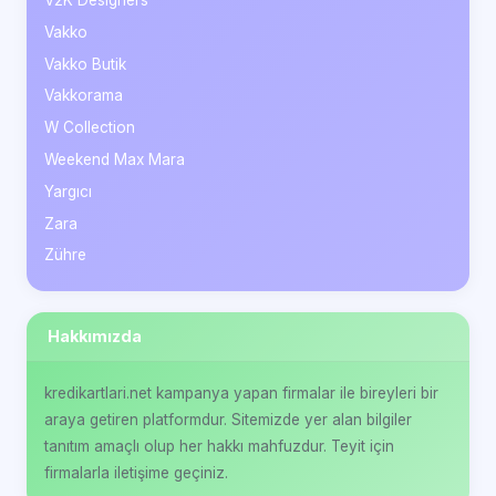
Vakko
Vakko Butik
Vakkorama
W Collection
Weekend Max Mara
Yargıcı
Zara
Zühre
Hakkımızda
kredikartlari.net kampanya yapan firmalar ile bireyleri bir
araya getiren platformdur. Sitemizde yer alan bilgiler
tanıtım amaçlı olup her hakkı mahfuzdur. Teyit için
firmalarla iletişime geçiniz.