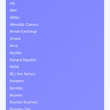
adL
Aker
Allday
Altınyıldız Classics
Armani Exchange
Armine
Avva
Ayyıldız
Banana Republic
BAQA
BEJ fine factory
Benetton
Bershka
Beymen
Beymen Business
Beymen Club