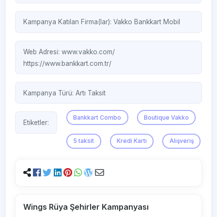
Kampanya Katılan Firma(lar):
Vakko
Bankkart Mobil
Web Adresi:
www.vakko.com/‎
https://www.bankkart.com.tr/
Kampanya Türü:
Artı Taksit
Bankkart Combo
Boutique Vakko
Etiketler:
5 taksit
Kredi Kartı
Alışveriş
Wings Rüya Şehirler Kampanyası