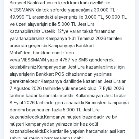
Bireysel Bankkart'ınızın kredi kartı kartı özelliği ile
VIESSMANN'da tek seferde yapacağınız 30.000 TL -
49.999 TL arasındaki alışverişiniz ile 3.000 TL, 50.000 TL
ve üzeri alışverişiniz ile 5.000 TL Jest Lira
kazanabilirsiniz.Üstelik 12'ye varan taksit fırsatından
yararlanabilirsiniz.Kampanya 1-31 Temmuz 2026 tarihleri
arasında geçerlidir.Kampanyaya Bankkart
Mobil'den, bankkart.com.tr'den
veya VIESSMANN yazıp 4757'ye SMS göndererek
katılabilirsiniz.Kampanyadan Jest Lira kazanılabilmesi için
alışverişlerin Bankkart POS cihazlarından yapılması
gerekmektedir.Kampanya dahilinde kazanılan Jest Liralar
7 Ağustos 2026 tarihinde yüklenecek olup, 7 Eylül 2026
tarihine kadar kullanılabilecektir. Kullanılmayan Jest Liralar
8 Eylül 2026 tarihinde geri alınacaktır.Bir müşteri kampanya
dönemi boyunca en fazla 5.000 TL Jest Lira
kazanabilecektir.Kampanya müşteri bazındadır ve bir
müşteri kampanyadan yalnızca bir kez ödül
kazanabilecektir.Ek kartlar ile yapılan harcamalar asıl kart
sahibi müşterinin harcamalarına dahil