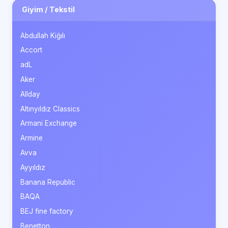
Giyim / Tekstil
Abdullah Kiğılı
Accort
adL
Aker
Allday
Altınyıldız Classics
Armani Exchange
Armine
Avva
Ayyıldız
Banana Republic
BAQA
BEJ fine factory
Benetton