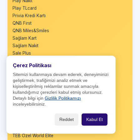
Play Nakit
Play TLcard
Privia Kredi Kartı
QNB First
QNB Miles&Smiles
Sağlam Kart
Sağlam Nakit
Sale Plus
Seyyah Kart
Çerez Politikası
Shop&Fly
Sitemizi kullanmaya devam ederek, deneyiminizi
Shop&Fly Business
geliştirmek, trafiğimizi analiz etmek ve
Şeker Bonus
kişiselleştirilmiş reklamlar sunmak amacıyla
Şeker Bonus Business
kullandığımız çerezleri kabul etmiş olursunuz.
Taraftar Bonus
Detaylı bilgi için
Gizlilik Politikamızı
inceleyebilirsiniz.
TEB Banka Kartı
TEB Bonus
Reddet
Kabul Et
TEB Bonus Business
TEB Infinite
TEB Özel World Elite