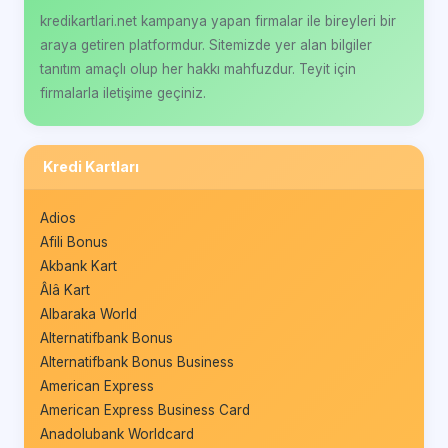
kredikartlari.net kampanya yapan firmalar ile bireyleri bir
araya getiren platformdur. Sitemizde yer alan bilgiler
tanıtım amaçlı olup her hakkı mahfuzdur. Teyit için
firmalarla iletişime geçiniz.
Kredi Kartları
Adios
Afili Bonus
Akbank Kart
Âlâ Kart
Albaraka World
Alternatifbank Bonus
Alternatifbank Bonus Business
American Express
American Express Business Card
Anadolubank Worldcard