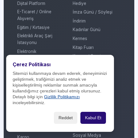
Dijital Platform
Hediye
E-Ticaret / Online
İmza Günü / Söyleşi
Alışveriş
İndirim
Eğitim / Kırtasiye
Kadınlar Günü
Elektrikli Araç Şarj
Kermes
İstasyonu
Kitap Fuarı
Elektronik
Konser / Sergi
Enerji
Çerez Politikası
Kredi
Ev Tekstili
Sitemizi kullanmaya devam ederek, deneyiminizi
Mobil Ödeme
Genel
geliştirmek, trafiğimizi analiz etmek ve
MTV
kişiselleştirilmiş reklamlar sunmak amacıyla
Giyim / Tekstil
kullandığımız çerezleri kabul etmiş olursunuz.
Otomatik Ödeme
Havayolu / Havalimanı
Detaylı bilgi için
Gizlilik Politikamızı
Öğretmenler Günü
inceleyebilirsiniz.
Isıtma / Soğutma
Puan
İletişim Operatörü
Ramazan
Reddet
Kabul Et
Kafe / Restoran / Fast
Sevgililer Günü
Food / Gıda
Sosyal Medya
Kargo