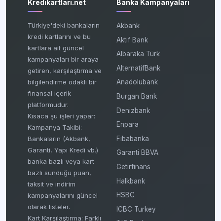
Kredikartlari.net
Banka Kampanyaları
Türkiye'deki bankaların
Akbank
kredi kartlarını ve bu
Aktif Bank
kartlara ait güncel
Albaraka Türk
kampanyaları bir araya
AlternatifBank
getiren, karşılaştırma ve
bilgilendirme odaklı bir
Anadolubank
finansal içerik
Burgan Bank
platformudur.
Denizbank
Kısaca şu işleri yapar:
Enpara
Kampanya Takibi:
Fibabanka
Bankaların (Akbank,
Garanti, Yapı Kredi vb.)
Garanti BBVA
banka bazlı veya kart
Getirfinans
bazlı sunduğu puan,
Halkbank
taksit ve indirim
HSBC
kampanyalarını güncel
olarak listeler.
ICBC Turkey
Kart Karşılaştırma: Farklı