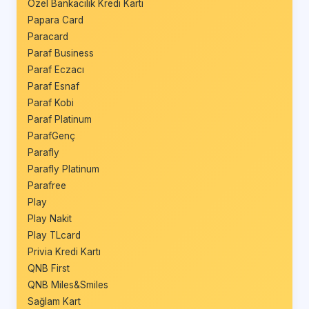
Özel Bankacılık Kredi Kartı
Papara Card
Paracard
Paraf Business
Paraf Eczacı
Paraf Esnaf
Paraf Kobi
Paraf Platinum
ParafGenç
Parafly
Parafly Platinum
Parafree
Play
Play Nakit
Play TLcard
Privia Kredi Kartı
QNB First
QNB Miles&Smiles
Sağlam Kart