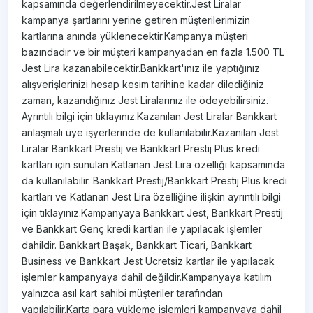
kapsamında değerlendirilmeyecektir.Jest Liralar
kampanya şartlarını yerine getiren müşterilerimizin
kartlarına anında yüklenecektir.Kampanya müşteri
bazındadır ve bir müşteri kampanyadan en fazla 1.500 TL
Jest Lira kazanabilecektir.Bankkart'ınız ile yaptığınız
alışverişlerinizi hesap kesim tarihine kadar dilediğiniz
zaman, kazandığınız Jest Liralarınız ile ödeyebilirsiniz.
Ayrıntılı bilgi için tıklayınız.Kazanılan Jest Liralar Bankkart
anlaşmalı üye işyerlerinde de kullanılabilir.Kazanılan Jest
Liralar Bankkart Prestij ve Bankkart Prestij Plus kredi
kartları için sunulan Katlanan Jest Lira özelliği kapsamında
da kullanılabilir. Bankkart Prestij/Bankkart Prestij Plus kredi
kartları ve Katlanan Jest Lira özelliğine ilişkin ayrıntılı bilgi
için tıklayınız.Kampanyaya Bankkart Jest, Bankkart Prestij
ve Bankkart Genç kredi kartları ile yapılacak işlemler
dahildir. Bankkart Başak, Bankkart Ticari, Bankkart
Business ve Bankkart Jest Ücretsiz kartlar ile yapılacak
işlemler kampanyaya dahil değildir.Kampanyaya katılım
yalnızca asıl kart sahibi müşteriler tarafından
yapılabilir.Karta para yükleme işlemleri kampanyaya dahil