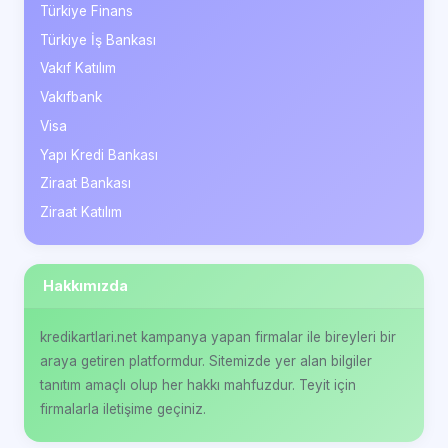
Türkiye Finans
Türkiye İş Bankası
Vakıf Katılım
Vakıfbank
Visa
Yapı Kredi Bankası
Ziraat Bankası
Ziraat Katılım
Hakkımızda
kredikartlari.net kampanya yapan firmalar ile bireyleri bir
araya getiren platformdur. Sitemizde yer alan bilgiler
tanıtım amaçlı olup her hakkı mahfuzdur. Teyit için
firmalarla iletişime geçiniz.