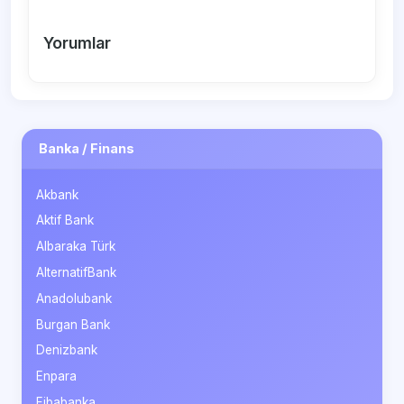
Yorumlar
Banka / Finans
Akbank
Aktif Bank
Albaraka Türk
AlternatifBank
Anadolubank
Burgan Bank
Denizbank
Enpara
Fibabanka