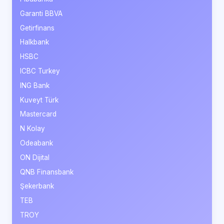
Garanti BBVA
Getirfinans
Halkbank
HSBC
ICBC Turkey
ING Bank
Kuveyt Türk
Mastercard
N Kolay
Odeabank
ON Dijital
QNB Finansbank
Şekerbank
TEB
TROY