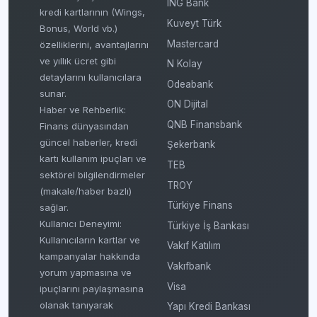
ING Bank
kredi kartlarının (Wings,
Kuveyt Türk
Bonus, World vb.)
Mastercard
özelliklerini, avantajlarını
ve yıllık ücret gibi
N Kolay
detaylarını kullanıcılara
Odeabank
sunar.
ON Dijital
Haber ve Rehberlik:
QNB Finansbank
Finans dünyasından
güncel haberler, kredi
Şekerbank
kartı kullanım ipuçları ve
TEB
sektörel bilgilendirmeler
TROY
(makale/haber bazlı)
Türkiye Finans
sağlar.
Kullanıcı Deneyimi:
Türkiye İş Bankası
Kullanıcıların kartlar ve
Vakıf Katılım
kampanyalar hakkında
Vakıfbank
yorum yapmasına ve
Visa
ipuçlarını paylaşmasına
olanak tanıyarak
Yapı Kredi Bankası