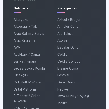
Sektörler
Kategoriler
Akaryakıt
Aktüel / Broşür
Aksesuar / Takı
Anneler Günü
Araç Bakım / Servis
Artı Taksit
Araç Kiralama
Atölye
AVM
Babalar Günü
Ayakkabı / Çanta
Çekiliş
Banka / Finans
Çekiliş Sonucu
Beyaz Eşya / Kombi
Efsane Cuma
Çiçekçilik
Festival
Çok Katlı Mağaza
Garaj Günleri
Dijital Platform
Hediye
E-Ticaret / Online
İmza Günü / Söyleşi
Alışveriş
İndirim
Eğitim / Kırtasiye