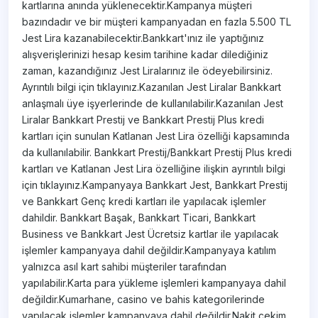
kartlarına anında yüklenecektir.Kampanya müşteri
bazındadır ve bir müşteri kampanyadan en fazla 5.500 TL
Jest Lira kazanabilecektir.Bankkart'ınız ile yaptığınız
alışverişlerinizi hesap kesim tarihine kadar dilediğiniz
zaman, kazandığınız Jest Liralarınız ile ödeyebilirsiniz.
Ayrıntılı bilgi için tıklayınız.Kazanılan Jest Liralar Bankkart
anlaşmalı üye işyerlerinde de kullanılabilir.Kazanılan Jest
Liralar Bankkart Prestij ve Bankkart Prestij Plus kredi
kartları için sunulan Katlanan Jest Lira özelliği kapsamında
da kullanılabilir. Bankkart Prestij/Bankkart Prestij Plus kredi
kartları ve Katlanan Jest Lira özelliğine ilişkin ayrıntılı bilgi
için tıklayınız.Kampanyaya Bankkart Jest, Bankkart Prestij
ve Bankkart Genç kredi kartları ile yapılacak işlemler
dahildir. Bankkart Başak, Bankkart Ticari, Bankkart
Business ve Bankkart Jest Ücretsiz kartlar ile yapılacak
işlemler kampanyaya dahil değildir.Kampanyaya katılım
yalnızca asıl kart sahibi müşteriler tarafından
yapılabilir.Karta para yükleme işlemleri kampanyaya dahil
değildir.Kumarhane, casino ve bahis kategorilerinde
yapılacak işlemler kampanyaya dahil değildir.Nakit çekim,