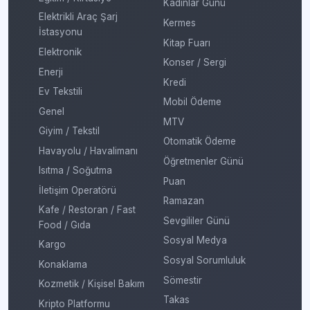
Kadınlar Günü
Elektrikli Araç Şarj
Kermes
İstasyonu
Kitap Fuarı
Elektronik
Konser / Sergi
Enerji
Kredi
Ev Tekstili
Mobil Ödeme
Genel
MTV
Giyim / Tekstil
Otomatik Ödeme
Havayolu / Havalimanı
Öğretmenler Günü
Isıtma / Soğutma
Puan
İletişim Operatörü
Ramazan
Kafe / Restoran / Fast
Sevgililer Günü
Food / Gıda
Sosyal Medya
Kargo
Sosyal Sorumluluk
Konaklama
Sömestir
Kozmetik / Kişisel Bakım
Takas
Kripto Platformu