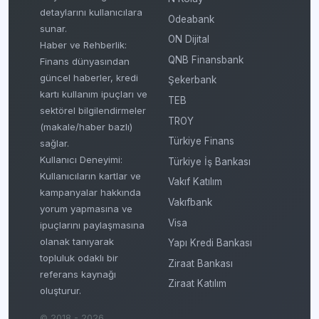
detaylarını kullanıcılara
Odeabank
sunar.
ON Dijital
Haber ve Rehberlik:
QNB Finansbank
Finans dünyasından
güncel haberler, kredi
Şekerbank
kartı kullanım ipuçları ve
TEB
sektörel bilgilendirmeler
TROY
(makale/haber bazlı)
Türkiye Finans
sağlar.
Kullanıcı Deneyimi:
Türkiye İş Bankası
Kullanıcıların kartlar ve
Vakıf Katılım
kampanyalar hakkında
Vakıfbank
yorum yapmasına ve
Visa
ipuçlarını paylaşmasına
olanak tanıyarak
Yapı Kredi Bankası
topluluk odaklı bir
Ziraat Bankası
referans kaynağı
Ziraat Katılım
oluşturur.
© 2018 - 2026