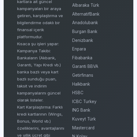
kartlara ait güncel
Albaraka Türk
kampanyaları bir araya
AlternatifBank
getiren, karşılaştırma ve
bilgilendirme odaklı bir
Anadolubank
finansal içerik
Burgan Bank
platformudur.
Denizbank
Kısaca şu işleri yapar:
Enpara
Kampanya Takibi:
Fibabanka
Bankaların (Akbank,
Garanti, Yapı Kredi vb.)
Garanti BBVA
banka bazlı veya kart
Getirfinans
bazlı sunduğu puan,
Halkbank
taksit ve indirim
HSBC
kampanyalarını güncel
olarak listeler.
ICBC Turkey
Kart Karşılaştırma: Farklı
ING Bank
kredi kartlarının (Wings,
Kuveyt Türk
Bonus, World vb.)
Mastercard
özelliklerini, avantajlarını
ve yıllık ücret gibi
N Kolay