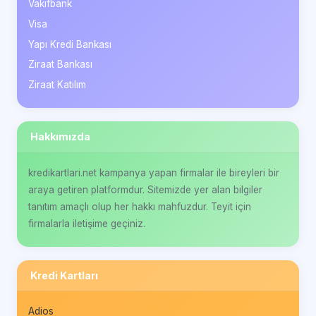
Vakıfbank
Visa
Yapı Kredi Bankası
Ziraat Bankası
Ziraat Katılım
Hakkımızda
kredikartlari.net kampanya yapan firmalar ile bireyleri bir
araya getiren platformdur. Sitemizde yer alan bilgiler
tanıtım amaçlı olup her hakkı mahfuzdur. Teyit için
firmalarla iletişime geçiniz.
Kredi Kartları
Adios