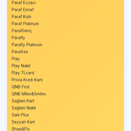
Paraf Eczacı
Paraf Esnaf
Paraf Kobi
Paraf Platinum
ParafGenç
Parafly
Parafly Platinum
Parafree
Play
Play Nakit
Play TLcard
Privia Kredi Kartı
QNB First
QNB Miles&Smiles
Sağlam Kart
Sağlam Nakit
Sale Plus
Seyyah Kart
Shop&Fly