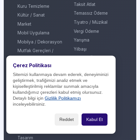
Taksit Atlat
Kuru Temizleme
Temassız Ödeme
Kültür / Sanat
Tiyatro / Müzikal
Market
Vergi Ödeme
Mobil Uygulama
Yarışma
Mobilya / Dekorasyon
Yılbaşı
Mutfak Gereçleri /
Küçük Ev Aletleri
Yöresel Ürünler
Çerez Politikası
Optik / Saat
Sitemizi kullanmaya devam ederek, deneyiminizi
Otomotiv
geliştirmek, trafiğimizi analiz etmek ve
Oyuncak / Çocuk
kişiselleştirilmiş reklamlar sunmak amacıyla
kullandığımız çerezleri kabul etmiş olursunuz.
Profesyonel Hizmet
Detaylı bilgi için
Gizlilik Politikamızı
Sağlık / Hastane
inceleyebilirsiniz.
Sigorta / Emeklilik
Reddet
Kabul Et
Spor Giyim
Spor Merkezi
Tasarım