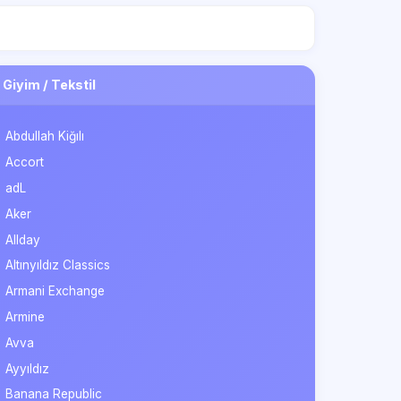
Giyim / Tekstil
Abdullah Kiğılı
Accort
adL
Aker
Allday
Altınyıldız Classics
Armani Exchange
Armine
Avva
Ayyıldız
Banana Republic