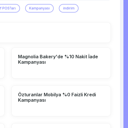
f POS’ları
Kampanyası
indirim
Magnolia Bakery'de %10 Nakit İade
Kampanyası
Özturanlar Mobilya %0 Faizli Kredi
Kampanyası