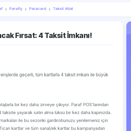
af
Parafly
Paracard
Taksit Atlat
ak Fırsat: 4 Taksit İmkanı!
işlerde geçerli, tüm kartlarla 4 taksit imkanı ile büyük
ajlarla bir kez daha zirveye çıkıyor. Paraf POS'larından
 4 taksite yayarak satın alma lüksü bir kez daha kapınızda.
t markaları ile bu sezonki gardırobunuzu yenilemeniz için
cari kartlar ve tüm sanal/ek kartlar bu kampanyadan