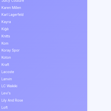
Juicy Couture
Karen Millen
Karl Lagerfeld
Kayra
Kiğılı
Knitts
Kom
Koray Spor
Koton
Kraft
Lacoste
Lanvin
LC Waikiki
Levi's
Lily And Rose
Loft