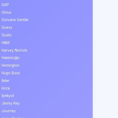
GAP
Ghisa
Giovane Gentile
Guess
Gusto
H&M
Harvey Nichols
Hatemoğlu
Hemington
Hugo Boss
İkiler
İmza
İpekyol
Jimmy Key
Journey