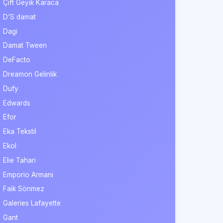
Çift Geyik Karaca
D’S damat
Dagi
Damat Tween
DeFacto
Dreamon Gelinlik
Dufy
Edwards
Efor
Eka Tekstil
Ekol
Elie Tahari
Emporio Armani
Faik Sönmez
Galeries Lafayette
Gant