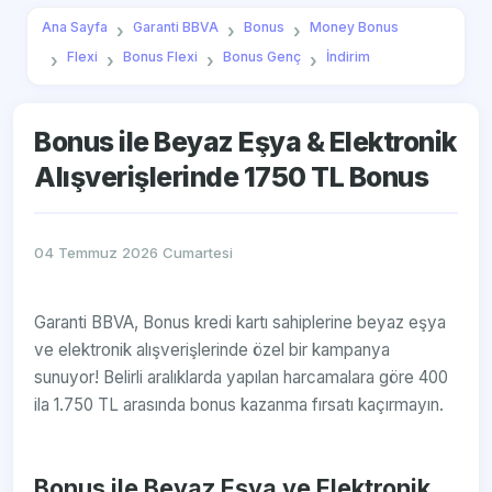
Ana Sayfa
Garanti BBVA
Bonus
Money Bonus
Flexi
Bonus Flexi
Bonus Genç
İndirim
Bonus ile Beyaz Eşya & Elektronik
Alışverişlerinde 1750 TL Bonus
04 Temmuz 2026 Cumartesi
Garanti BBVA, Bonus kredi kartı sahiplerine beyaz eşya
ve elektronik alışverişlerinde özel bir kampanya
sunuyor! Belirli aralıklarda yapılan harcamalara göre 400
ila 1.750 TL arasında bonus kazanma fırsatı kaçırmayın.
Bonus ile Beyaz Eşya ve Elektronik