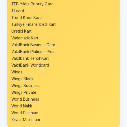
TEB Yıldız Priority Card
TLcard
Trend Kredi Kartı
Türkiye Finans kredi kartı
Üretici Kart
Vadematik Kart
VakıfBank BusinessCard
VakıfBank Platinum Plus
Vakıfbank TercihKart
VakıfBank Worldcard
Wings
Wings Black
Wings Business
Wings Private
World Business
World Nakit
World Platinum
Ziraat Maximum