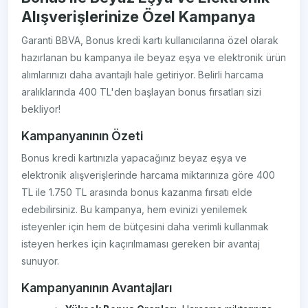
Alışverişlerinize Özel Kampanya
Garanti BBVA, Bonus kredi kartı kullanıcılarına özel olarak
hazırlanan bu kampanya ile beyaz eşya ve elektronik ürün
alımlarınızı daha avantajlı hale getiriyor. Belirli harcama
aralıklarında 400 TL'den başlayan bonus fırsatları sizi
bekliyor!
Kampanyanının Özeti
Bonus kredi kartınızla yapacağınız beyaz eşya ve
elektronik alışverişlerinde harcama miktarınıza göre 400
TL ile 1.750 TL arasında bonus kazanma fırsatı elde
edebilirsiniz. Bu kampanya, hem evinizi yenilemek
isteyenler için hem de bütçesini daha verimli kullanmak
isteyen herkes için kaçırılmaması gereken bir avantaj
sunuyor.
Kampanyanının Avantajları