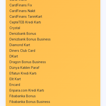
CardFinans Fix
CardFinans Nakit
CardFinans TarımKart
CepteTEB Kredi Kartı
Crystal
Denizbank Bonus
Denizbank Bonus Business
Diamond Kart
Diners Club Card
DKart
Dragon Bonus Business
Dünya Katılım Paraf
Eflatun Kredi Kartı
Elit Kart
Encard
Enpara.com Kredi Kartı
Fibabanka Bonus
Fibabanka Bonus Business