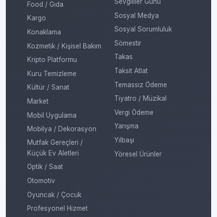
Sevgililer Günü
Food / Gıda
Sosyal Medya
Kargo
Sosyal Sorumluluk
Konaklama
Sömestir
Kozmetik / Kişisel Bakım
Takas
Kripto Platformu
Taksit Atlat
Kuru Temizleme
Temassız Ödeme
Kültür / Sanat
Tiyatro / Müzikal
Market
Vergi Ödeme
Mobil Uygulama
Yarışma
Mobilya / Dekorasyon
Yılbaşı
Mutfak Gereçleri /
Küçük Ev Aletleri
Yöresel Ürünler
Optik / Saat
Otomotiv
Oyuncak / Çocuk
Profesyonel Hizmet