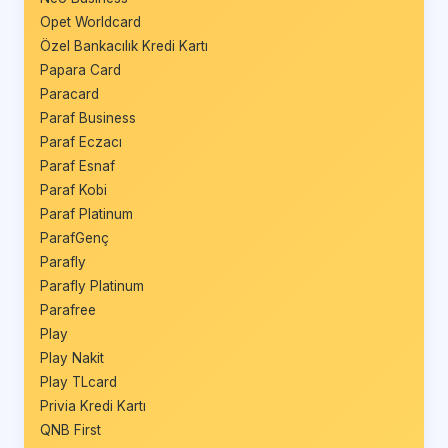
Opet Worldcard
Özel Bankacılık Kredi Kartı
Papara Card
Paracard
Paraf Business
Paraf Eczacı
Paraf Esnaf
Paraf Kobi
Paraf Platinum
ParafGenç
Parafly
Parafly Platinum
Parafree
Play
Play Nakit
Play TLcard
Privia Kredi Kartı
QNB First