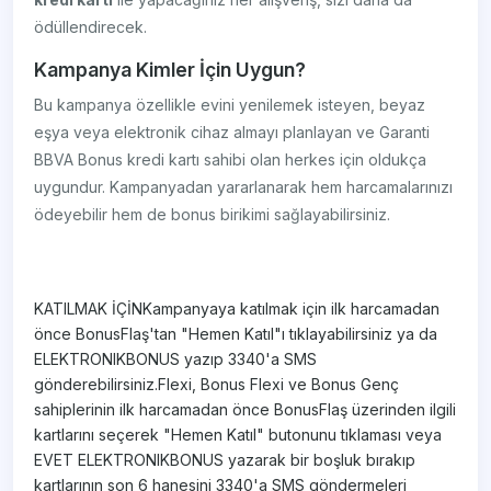
ödüllendirecek.
Kampanya Kimler İçin Uygun?
Bu kampanya özellikle evini yenilemek isteyen, beyaz
eşya veya elektronik cihaz almayı planlayan ve Garanti
BBVA Bonus kredi kartı sahibi olan herkes için oldukça
uygundur. Kampanyadan yararlanarak hem harcamalarınızı
ödeyebilir hem de bonus birikimi sağlayabilirsiniz.
KATILMAK İÇİNKampanyaya katılmak için ilk harcamadan
önce BonusFlaş'tan "Hemen Katıl"ı tıklayabilirsiniz ya da
ELEKTRONIKBONUS yazıp 3340'a SMS
gönderebilirsiniz.Flexi, Bonus Flexi ve Bonus Genç
sahiplerinin ilk harcamadan önce BonusFlaş üzerinden ilgili
kartlarını seçerek "Hemen Katıl" butonunu tıklaması veya
EVET ELEKTRONIKBONUS yazarak bir boşluk bırakıp
kartlarının son 6 hanesini 3340'a SMS göndermeleri