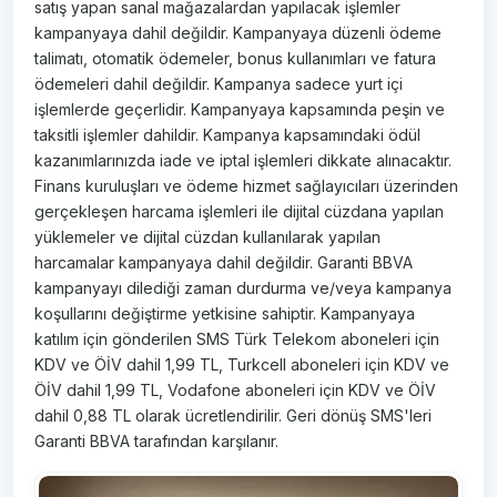
satış yapan sanal mağazalardan yapılacak işlemler
kampanyaya dahil değildir. Kampanyaya düzenli ödeme
talimatı, otomatik ödemeler, bonus kullanımları ve fatura
ödemeleri dahil değildir. Kampanya sadece yurt içi
işlemlerde geçerlidir. Kampanyaya kapsamında peşin ve
taksitli işlemler dahildir. Kampanya kapsamındaki ödül
kazanımlarınızda iade ve iptal işlemleri dikkate alınacaktır.
Finans kuruluşları ve ödeme hizmet sağlayıcıları üzerinden
gerçekleşen harcama işlemleri ile dijital cüzdana yapılan
yüklemeler ve dijital cüzdan kullanılarak yapılan
harcamalar kampanyaya dahil değildir. Garanti BBVA
kampanyayı dilediği zaman durdurma ve/veya kampanya
koşullarını değiştirme yetkisine sahiptir. Kampanyaya
katılım için gönderilen SMS Türk Telekom aboneleri için
KDV ve ÖİV dahil 1,99 TL, Turkcell aboneleri için KDV ve
ÖİV dahil 1,99 TL, Vodafone aboneleri için KDV ve ÖİV
dahil 0,88 TL olarak ücretlendirilir. Geri dönüş SMS'leri
Garanti BBVA tarafından karşılanır.