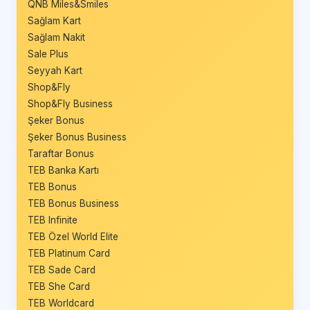
QNB Miles&Smiles
Sağlam Kart
Sağlam Nakit
Sale Plus
Seyyah Kart
Shop&Fly
Shop&Fly Business
Şeker Bonus
Şeker Bonus Business
Taraftar Bonus
TEB Banka Kartı
TEB Bonus
TEB Bonus Business
TEB Infinite
TEB Özel World Elite
TEB Platinum Card
TEB Sade Card
TEB She Card
TEB Worldcard