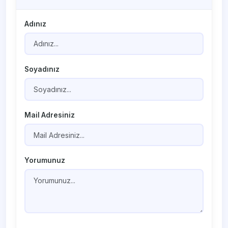
Adınız
Soyadınız
Mail Adresiniz
Yorumunuz