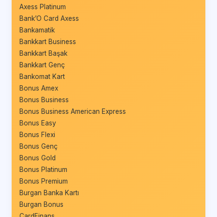
Axess Platinum
Bank’O Card Axess
Bankamatik
Bankkart Business
Bankkart Başak
Bankkart Genç
Bankomat Kart
Bonus Amex
Bonus Business
Bonus Business American Express
Bonus Easy
Bonus Flexi
Bonus Genç
Bonus Gold
Bonus Platinum
Bonus Premium
Burgan Banka Kartı
Burgan Bonus
CardFinans