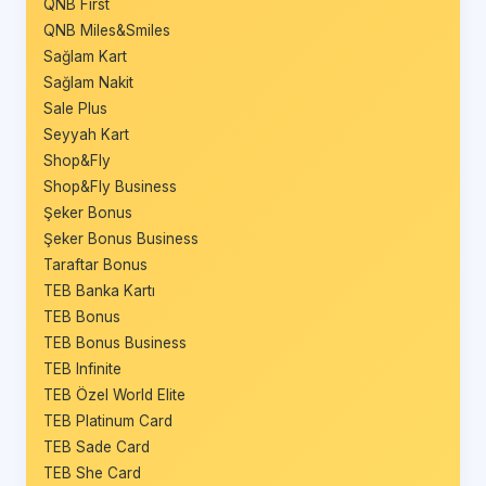
QNB First
QNB Miles&Smiles
Sağlam Kart
Sağlam Nakit
Sale Plus
Seyyah Kart
Shop&Fly
Shop&Fly Business
Şeker Bonus
Şeker Bonus Business
Taraftar Bonus
TEB Banka Kartı
TEB Bonus
TEB Bonus Business
TEB Infinite
TEB Özel World Elite
TEB Platinum Card
TEB Sade Card
TEB She Card