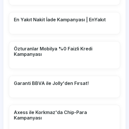
En Yakıt Nakit İade Kampanyası | EnYakıt
Özturanlar Mobilya %0 Faizli Kredi
Kampanyası
Garanti BBVA ile Jolly'den Fırsat!
Axess ile Korkmaz'da Chip-Para
Kampanyası