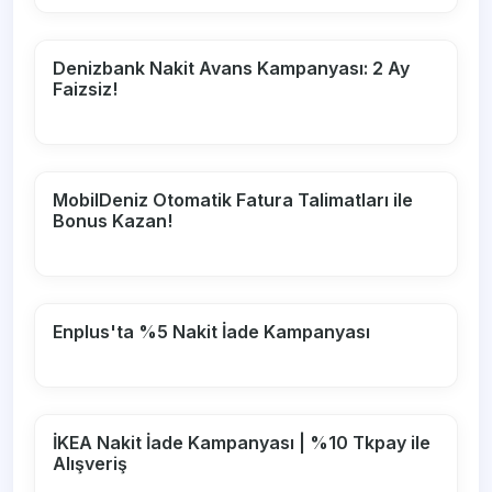
Denizbank Nakit Avans Kampanyası: 2 Ay
Faizsiz!
MobilDeniz Otomatik Fatura Talimatları ile
Bonus Kazan!
Enplus'ta %5 Nakit İade Kampanyası
İKEA Nakit İade Kampanyası | %10 Tkpay ile
Alışveriş