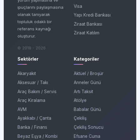
Visa
ipuçlarını paylaşmasına
olanak tanıyarak
Yapı Kredi Bankası
topluluk odaklı bir
Ziraat Bankası
referans kaynağı
Ziraat Katılım
oluşturur.
© 2018 - 2026
Sektörler
Kategoriler
Akaryakıt
Aktüel / Broşür
Aksesuar / Takı
Anneler Günü
Araç Bakım / Servis
Artı Taksit
Araç Kiralama
Atölye
AVM
Babalar Günü
Ayakkabı / Çanta
Çekiliş
Banka / Finans
Çekiliş Sonucu
Beyaz Eşya / Kombi
Efsane Cuma