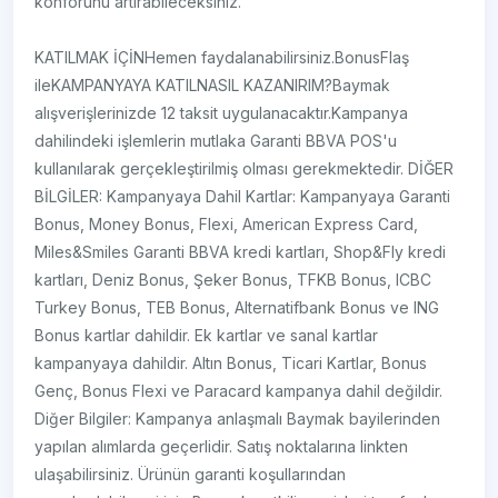
konforunu artırabileceksiniz.
KATILMAK İÇİNHemen faydalanabilirsiniz.BonusFlaş
ileKAMPANYAYA KATILNASIL KAZANIRIM?Baymak
alışverişlerinizde 12 taksit uygulanacaktır.Kampanya
dahilindeki işlemlerin mutlaka Garanti BBVA POS'u
kullanılarak gerçekleştirilmiş olması gerekmektedir. DİĞER
BİLGİLER: Kampanyaya Dahil Kartlar: Kampanyaya Garanti
Bonus, Money Bonus, Flexi, American Express Card,
Miles&Smiles Garanti BBVA kredi kartları, Shop&Fly kredi
kartları, Deniz Bonus, Şeker Bonus, TFKB Bonus, ICBC
Turkey Bonus, TEB Bonus, Alternatifbank Bonus ve ING
Bonus kartlar dahildir. Ek kartlar ve sanal kartlar
kampanyaya dahildir. Altın Bonus, Ticari Kartlar, Bonus
Genç, Bonus Flexi ve Paracard kampanya dahil değildir.
Diğer Bilgiler: Kampanya anlaşmalı Baymak bayilerinden
yapılan alımlarda geçerlidir. Satış noktalarına linkten
ulaşabilirsiniz. Ürünün garanti koşullarından