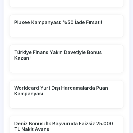
Pluxee Kampanyası: %50 İade Fırsatı!
Türkiye Finans Yakın Davetiyle Bonus
Kazan!
Worldcard Yurt Dışı Harcamalarda Puan
Kampanyası
Deniz Bonus: İlk Başvuruda Faizsiz 25.000
TL Nakit Avans