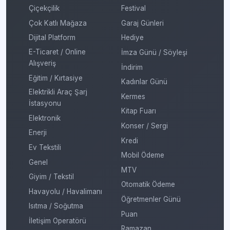
Çiçekçilik
Festival
Çok Katlı Mağaza
Garaj Günleri
Dijital Platform
Hediye
E-Ticaret / Online
İmza Günü / Söyleşi
Alışveriş
İndirim
Eğitim / Kırtasiye
Kadınlar Günü
Elektrikli Araç Şarj
Kermes
İstasyonu
Kitap Fuarı
Elektronik
Konser / Sergi
Enerji
Kredi
Ev Tekstili
Mobil Ödeme
Genel
MTV
Giyim / Tekstil
Otomatik Ödeme
Havayolu / Havalimanı
Öğretmenler Günü
Isıtma / Soğutma
Puan
İletişim Operatörü
Ramazan