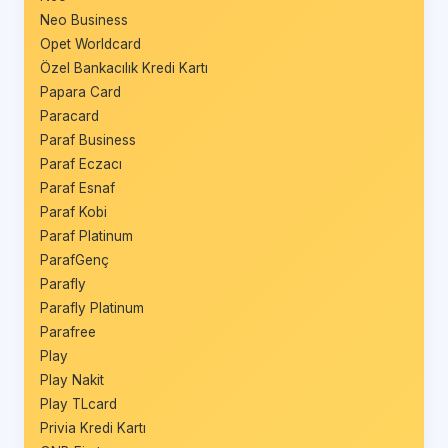
Neo Business
Opet Worldcard
Özel Bankacılık Kredi Kartı
Papara Card
Paracard
Paraf Business
Paraf Eczacı
Paraf Esnaf
Paraf Kobi
Paraf Platinum
ParafGenç
Parafly
Parafly Platinum
Parafree
Play
Play Nakit
Play TLcard
Privia Kredi Kartı