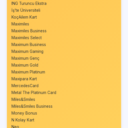
ING Turuncu Ekstra
İş’te Üniversiteli
KoçAilem Kart
Maximiles
Maximiles Business
Maximiles Select
Maximum Business
Maximum Gaming
Maximum Genç
Maximum Gold
Maximum Platinum
Maxipara Kart
MercedesCard
Metal The Platinum Card
Miles&Smiles
Miles&Smiles Business
Money Bonus
N Kolay Kart
Neo