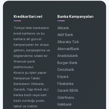
Kredikartlari.net
Banka Kampanyaları
Türkiye'deki bankaların
Akbank
kredi kartlarını ve bu
Aktif Bank
kartlara ait güncel
Albaraka Türk
kampanyaları bir araya
AlternatifBank
getiren, karşılaştırma ve
bilgilendirme odaklı bir
Anadolubank
finansal içerik
Burgan Bank
platformudur.
Denizbank
Kısaca şu işleri yapar:
Enpara
Kampanya Takibi:
Fibabanka
Bankaların (Akbank,
Garanti, Yapı Kredi vb.)
Garanti BBVA
banka bazlı veya kart
Getirfinans
bazlı sunduğu puan,
Halkbank
taksit ve indirim