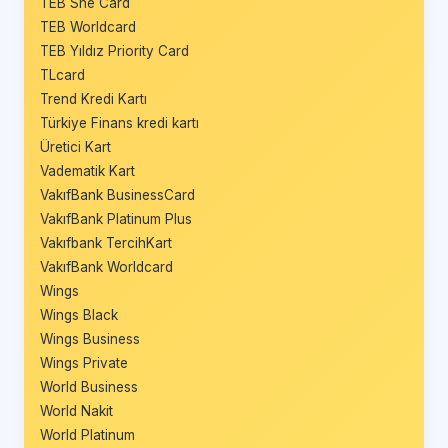
TEB She Card
TEB Worldcard
TEB Yıldız Priority Card
TLcard
Trend Kredi Kartı
Türkiye Finans kredi kartı
Üretici Kart
Vadematik Kart
VakıfBank BusinessCard
VakıfBank Platinum Plus
Vakıfbank TercihKart
VakıfBank Worldcard
Wings
Wings Black
Wings Business
Wings Private
World Business
World Nakit
World Platinum