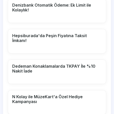
Denizbank Otomatik Ödeme: Ek Limit ile
Kolaylık!
Hepsiburada'da Peşin Fiyatına Taksit
İmkanı!
Dedeman Konaklamalarda TKPAY İle %10
Nakit İade
N Kolay ile MüzeKart'a Özel Hediye
Kampanyası