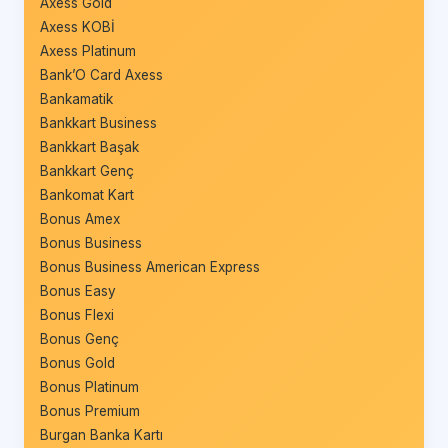
Axess Gold
Axess KOBİ
Axess Platinum
Bank’O Card Axess
Bankamatik
Bankkart Business
Bankkart Başak
Bankkart Genç
Bankomat Kart
Bonus Amex
Bonus Business
Bonus Business American Express
Bonus Easy
Bonus Flexi
Bonus Genç
Bonus Gold
Bonus Platinum
Bonus Premium
Burgan Banka Kartı