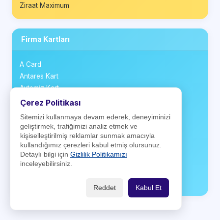
Ziraat Maximum
Firma Kartları
A Card
Antares Kart
Aytemiz Kart
BP Club Card
Çerez Politikası
CarrefourSA Kart
Sitemizi kullanmaya devam ederek, deneyiminizi
Kartuş
geliştirmek, trafiğimizi analiz etmek ve
Ki! Kart
kişiselleştirilmiş reklamlar sunmak amacıyla
kullandığımız çerezleri kabul etmiş olursunuz.
Money Club Card
Detaylı bilgi için
Gizlilik Politikamızı
Opet Kart
inceleyebilirsiniz.
Positive Card
Shell ClubSmart Kart
Reddet
Kabul Et