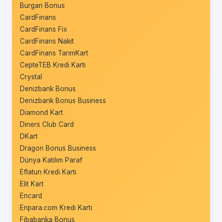
Burgan Bonus
CardFinans
CardFinans Fix
CardFinans Nakit
CardFinans TarımKart
CepteTEB Kredi Kartı
Crystal
Denizbank Bonus
Denizbank Bonus Business
Diamond Kart
Diners Club Card
DKart
Dragon Bonus Business
Dünya Katılım Paraf
Eflatun Kredi Kartı
Elit Kart
Encard
Enpara.com Kredi Kartı
Fibabanka Bonus