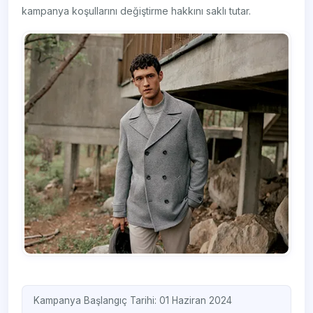
kampanya koşullarını değiştirme hakkını saklı tutar.
Kampanya Başlangıç Tarihi: 01 Haziran 2024