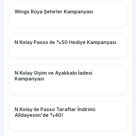
Wings Rüya Şehirler Kampanyası
N Kolay Passo ile %50 Hediye Kampanyası
N Kolay Giyim ve Ayakkabı İadesi
Kampanyası
N Kolay ile Passo Taraftar İndirimi:
Alldayesim'de %40!