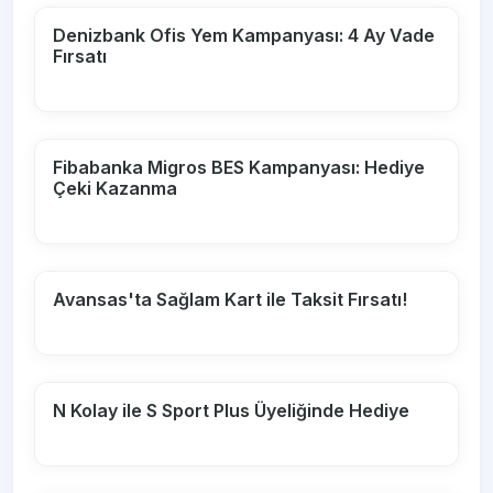
Denizbank Ofis Yem Kampanyası: 4 Ay Vade
Fırsatı
Fibabanka Migros BES Kampanyası: Hediye
Çeki Kazanma
Avansas'ta Sağlam Kart ile Taksit Fırsatı!
N Kolay ile S Sport Plus Üyeliğinde Hediye