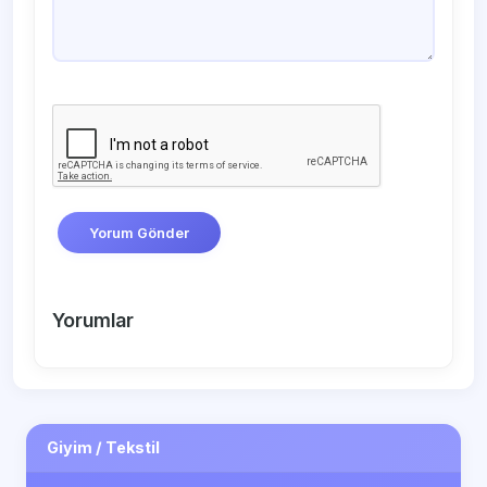
Yorum Gönder
Yorumlar
Giyim / Tekstil