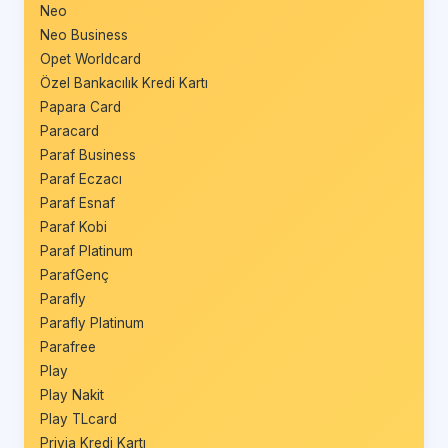
Neo
Neo Business
Opet Worldcard
Özel Bankacılık Kredi Kartı
Papara Card
Paracard
Paraf Business
Paraf Eczacı
Paraf Esnaf
Paraf Kobi
Paraf Platinum
ParafGenç
Parafly
Parafly Platinum
Parafree
Play
Play Nakit
Play TLcard
Privia Kredi Kartı