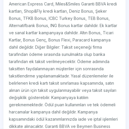
American Express Card, Miles&Smiles Garanti BBVA kredi
kartları, Shop&Fly kredi kartları, Deniz Bonus, Şeker
Bonus, TFKB Bonus, ICBC Turkey Bonus, TEB Bonus,
Alternatifbank Bonus, ING Bonus kartlar dahildir. Ek kartlar
ve sanal kartlar kampanyaya dahildir. Altın Bonus, Ticari
Kartlar, Bonus Genç, Bonus Flexi, Paracard kampanya
dahil değildir. Diğer Bilgiler: Taksit seçeneği firma
tarafından ödeme sırasında sunulmakta olup banka
tarafından ek taksit verilmeyecektir. Ödeme adımında
taksitten faydalanmayan müşteriler için sonrasında
taksitlendirme yapılamamaktadır. Yasal düzenlemeler ile
belirlenen kredi kartı taksit sınırlaması kapsamında, satın
alınan ürün için taksit uygulanmayabilir veya taksit sayıları
değişiklik gösterebilir. Kampanyaya katılım
gerekmemektedir. Ödül puan kullanımları ve tek ödemeli
harcamalar kampanya dahil değildir. Kampanya
kapsamındaki ödül kazanımlarınızda iade ve iptal işlemleri
dikkate alınacaktır. Garanti BBVA ve Beymen Business