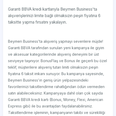
Garanti BBVA kredi kartlarıyla Beymen Business'ta
alışverişlerinizi limite bağlı olmaksızın peşin fiyatına 6
taksitte yapma fırsatını yakalayın.
Beymen Business'ta alışveriş yapmayı sevenlere müjde!
Garanti BBVA tarafından sunulan yeni kampanya ile giyim
ve aksesuar kategorilerinde alışveriş deneyimi bir üst
seviyeye taşınıyor. BonusFlaş ve Bonus ile geçerli bu özel
teklif, müşterilere alışveriş tutarı limiti olmaksızın peşin
fiyatına 6 taksit imkanı sunuyor. Bu kampanya sayesinde,
Beymen Business'ın geniş ürün yelpazesindeki
favorilerinizi taksitlendirme rahatlığından ödün vermeden
satın alabileceksiniz. Kampanyaya dahil olan çok sayıda
Garanti BBVA kredi kartı (Bonus, Money, Flexi, American
Express gibi) ile bu avantajdan faydalanabilirsiniz.
Taksitlendirme işleminin, kampanyanın takibi ve sürekliliği