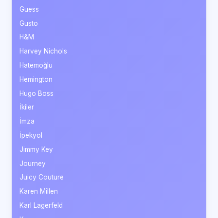
Guess
Gusto
H&M
Harvey Nichols
Hatemoğlu
Hemington
Hugo Boss
İkiler
İmza
İpekyol
Jimmy Key
Journey
Juicy Couture
Karen Millen
Karl Lagerfeld