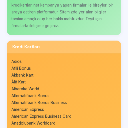
kredikartlari.net kampanya yapan firmalar ile bireyleri bir
araya getiren platformdur. Sitemizde yer alan bilgiler
tanıtım amaçlı olup her hakkı mahfuzdur. Teyit için
firmalarla iletişime geçiniz.
Kredi Kartları
Adios
Afili Bonus
Akbank Kart
Âlâ Kart
Albaraka World
Alternatifbank Bonus
Alternatifbank Bonus Business
American Express
American Express Business Card
Anadolubank Worldcard