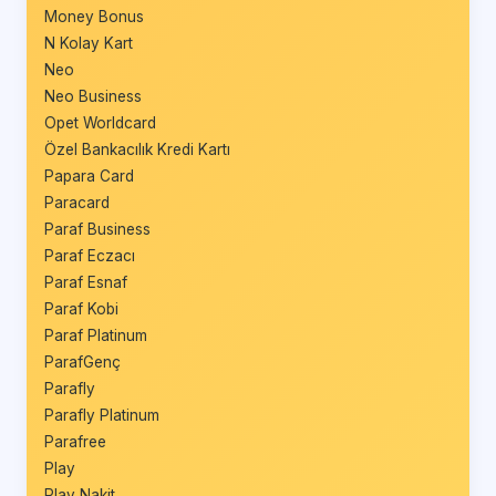
Money Bonus
N Kolay Kart
Neo
Neo Business
Opet Worldcard
Özel Bankacılık Kredi Kartı
Papara Card
Paracard
Paraf Business
Paraf Eczacı
Paraf Esnaf
Paraf Kobi
Paraf Platinum
ParafGenç
Parafly
Parafly Platinum
Parafree
Play
Play Nakit