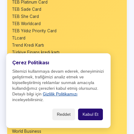
TEB Platinum Card
TEB Sade Card
TEB She Card
TEB Worldcard
TEB Yıldız Priority Card
TLcard
Trend Kredi Kartı
Türkiye Finans kredi kartı
Üretici Kart
Çerez Politikası
Vadematik Kart
Sitemizi kullanmaya devam ederek, deneyiminizi
VakıfBank BusinessCard
geliştirmek, trafiğimizi analiz etmek ve
VakıfBank Platinum Plus
kişiselleştirilmiş reklamlar sunmak amacıyla
Vakıfbank TercihKart
kullandığımız çerezleri kabul etmiş olursunuz.
Detaylı bilgi için
Gizlilik Politikamızı
VakıfBank Worldcard
inceleyebilirsiniz.
Wings
Wings Black
Reddet
Kabul Et
Wings Business
Wings Private
World Business