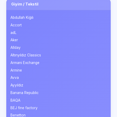
Giyim / Tekstil
Abdullah Kiğılı
Accort
adL
Aker
Allday
Altınyıldız Classics
Armani Exchange
Armine
Avva
Ayyıldız
Banana Republic
BAQA
BEJ fine factory
Benetton