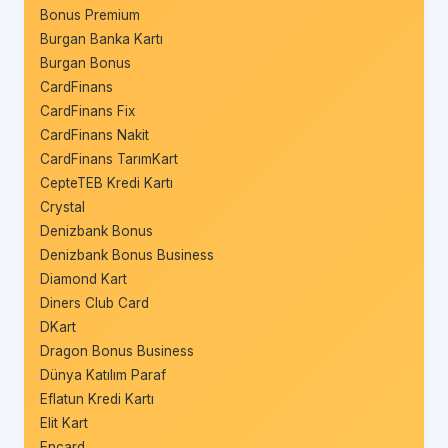
Bonus Premium
Burgan Banka Kartı
Burgan Bonus
CardFinans
CardFinans Fix
CardFinans Nakit
CardFinans TarımKart
CepteTEB Kredi Kartı
Crystal
Denizbank Bonus
Denizbank Bonus Business
Diamond Kart
Diners Club Card
DKart
Dragon Bonus Business
Dünya Katılım Paraf
Eflatun Kredi Kartı
Elit Kart
Encard