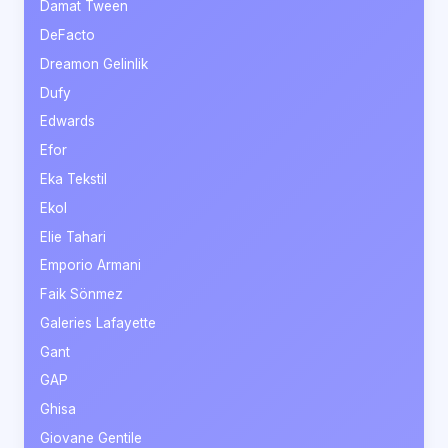
Damat Tween
DeFacto
Dreamon Gelinlik
Dufy
Edwards
Efor
Eka Tekstil
Ekol
Elie Tahari
Emporio Armani
Faik Sönmez
Galeries Lafayette
Gant
GAP
Ghisa
Giovane Gentile