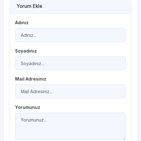
Yorum Ekle
Adınız
Soyadınız
Mail Adresiniz
Yorumunuz