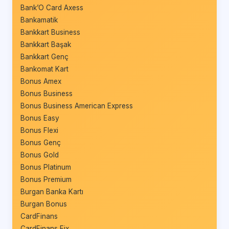
Bank’O Card Axess
Bankamatik
Bankkart Business
Bankkart Başak
Bankkart Genç
Bankomat Kart
Bonus Amex
Bonus Business
Bonus Business American Express
Bonus Easy
Bonus Flexi
Bonus Genç
Bonus Gold
Bonus Platinum
Bonus Premium
Burgan Banka Kartı
Burgan Bonus
CardFinans
CardFinans Fix