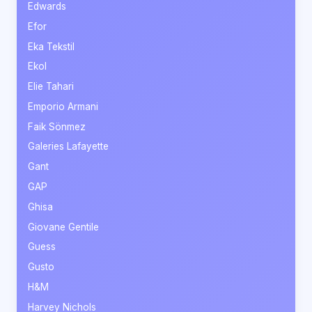
Edwards
Efor
Eka Tekstil
Ekol
Elie Tahari
Emporio Armani
Faik Sönmez
Galeries Lafayette
Gant
GAP
Ghisa
Giovane Gentile
Guess
Gusto
H&M
Harvey Nichols