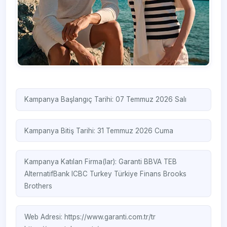
Kampanya Başlangıç Tarihi: 07 Temmuz 2026 Salı
Kampanya Bitiş Tarihi: 31 Temmuz 2026 Cuma
Kampanya Katılan Firma(lar):
Garanti BBVA
TEB
AlternatifBank
ICBC Turkey
Türkiye Finans
Brooks
Brothers
Web Adresi:
https://www.garanti.com.tr/tr