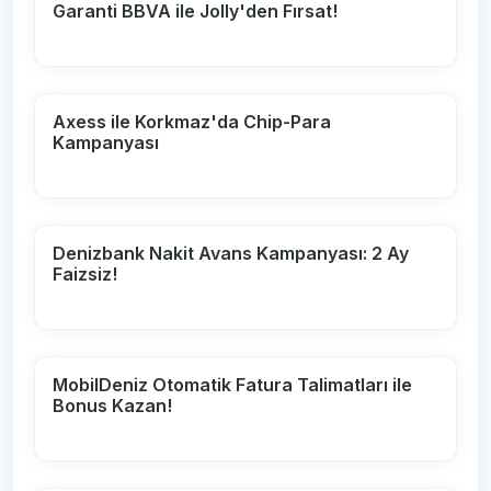
Garanti BBVA ile Jolly'den Fırsat!
Axess ile Korkmaz'da Chip-Para
Kampanyası
Denizbank Nakit Avans Kampanyası: 2 Ay
Faizsiz!
MobilDeniz Otomatik Fatura Talimatları ile
Bonus Kazan!