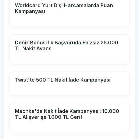
Worldcard Yurt Dışı Harcamalarda Puan
Kampanyası
Deniz Bonus: İlk Başvuruda Faizsiz 25.000
TL Nakit Avans
Twist'te 500 TL Nakit İade Kampanyası
Machka'da Nakit İade Kampanyası: 10.000
TL Alışverişe 1.000 TL Geri!