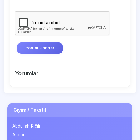
Yorum Gönder
Yorumlar
Giyim / Tekstil
Abdullah Kiğılı
Accort