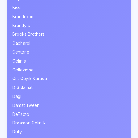
Bisse
Brandroom
Brandy's
Brooks Brothers
Cacharel
Centone
Colin's
Collezione
Çift Geyik Karaca
D’S damat
Dagi
Damat Tween
DeFacto
Dreamon Gelinlik
Dufy