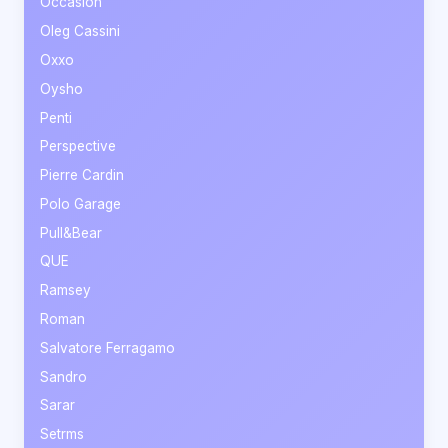
Occasion
Oleg Cassini
Oxxo
Oysho
Penti
Perspective
Pierre Cardin
Polo Garage
Pull&Bear
QUE
Ramsey
Roman
Salvatore Ferragamo
Sandro
Sarar
Setrms