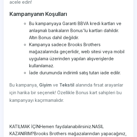
acele edin!
Kampanyanın Koşulları
Bu kampanyaya Garanti BBVA kredi kartları ve
anlaşmalı bankaların Bonus'lu kartları dahildir.
Altın Bonus dahil değildir.
Kampanya sadece Brooks Brothers
mağazalarında geçerlidir, web sitesi veya mobil
uygulama üzerinden yapılan alışverişlerde
kullanılamaz.
İade durumunda indirimli satış tutarı iade edilir.
Bu kampanya,
Giyim
ve
Tekstil
alanında fırsat arayanlar
için harika bir seçenek! Özellikle Bonus kart sahipleri bu
kampanyayı kaçırmamalıdır.
KATILMAK İÇİNHemen faydalanabilirsiniz.NASIL
KAZANIRIM?Brooks Brothers mağazalarından yapacağınız,