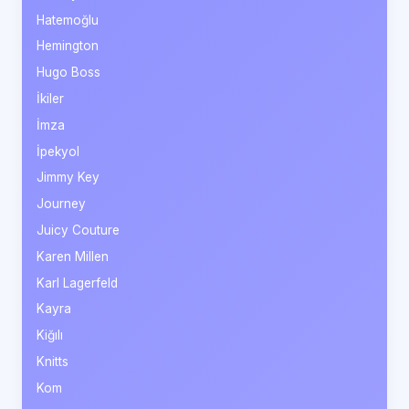
Hatemoğlu
Hemington
Hugo Boss
İkiler
İmza
İpekyol
Jimmy Key
Journey
Juicy Couture
Karen Millen
Karl Lagerfeld
Kayra
Kiğılı
Knitts
Kom