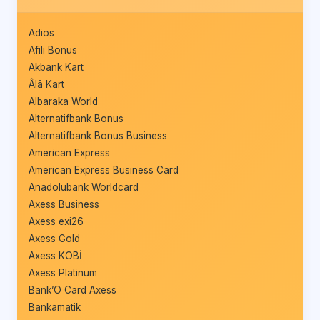
Adios
Afili Bonus
Akbank Kart
Âlâ Kart
Albaraka World
Alternatifbank Bonus
Alternatifbank Bonus Business
American Express
American Express Business Card
Anadolubank Worldcard
Axess Business
Axess exi26
Axess Gold
Axess KOBİ
Axess Platinum
Bank’O Card Axess
Bankamatik