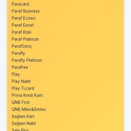
Paracard
Paraf Business
Paraf Eczacı
Paraf Esnaf
Paraf Kobi
Paraf Platinum
ParafGenç
Parafly
Parafly Platinum
Parafree
Play
Play Nakit
Play TLcard
Privia Kredi Kartı
QNB First
QNB Miles&Smiles
Sağlam Kart
Sağlam Nakit
Sale Plus