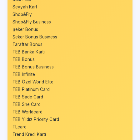
Seyyah Kart
Shop&Fly
Shop&Fly Business
Şeker Bonus
Şeker Bonus Business
Taraftar Bonus
TEB Banka Kartı
TEB Bonus
TEB Bonus Business
TEB Infinite
TEB Özel World Elite
TEB Platinum Card
TEB Sade Card
TEB She Card
TEB Worldcard
TEB Yıldız Priority Card
TLcard
Trend Kredi Kartı