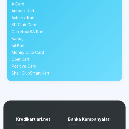
A Card
Antares Kart
Aytemiz Kart
BP Club Card
CarrefourSA Kart
Kartuş
Ki! Kart
Money Club Card
Opet Kart
Positive Card
Shell ClubSmart Kart
Kredikartlari.net
Banka Kampanyaları