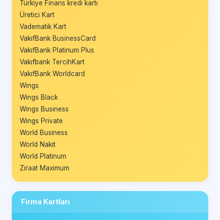
Türkiye Finans kredi kartı
Üretici Kart
Vadematik Kart
VakıfBank BusinessCard
VakıfBank Platinum Plus
Vakıfbank TercihKart
VakıfBank Worldcard
Wings
Wings Black
Wings Business
Wings Private
World Business
World Nakit
World Platinum
Ziraat Maximum
Firma Kartları