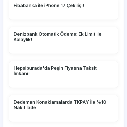
Fibabanka ile iPhone 17 Çekilişi!
Denizbank Otomatik Ödeme: Ek Limit ile
Kolaylık!
Hepsiburada'da Peşin Fiyatına Taksit
İmkanı!
Dedeman Konaklamalarda TKPAY İle %10
Nakit İade