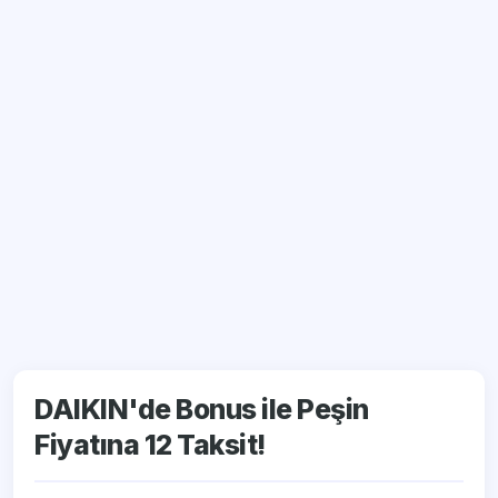
DAIKIN'de Bonus ile Peşin
Fiyatına 12 Taksit!