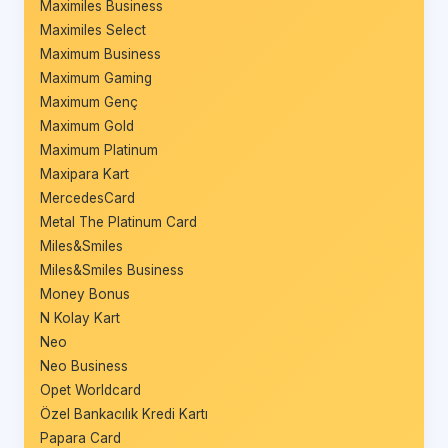
Maximiles Business
Maximiles Select
Maximum Business
Maximum Gaming
Maximum Genç
Maximum Gold
Maximum Platinum
Maxipara Kart
MercedesCard
Metal The Platinum Card
Miles&Smiles
Miles&Smiles Business
Money Bonus
N Kolay Kart
Neo
Neo Business
Opet Worldcard
Özel Bankacılık Kredi Kartı
Papara Card