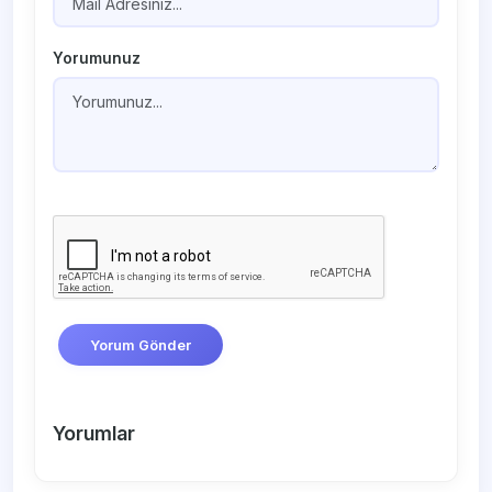
Yorumunuz
Yorum Gönder
Yorumlar