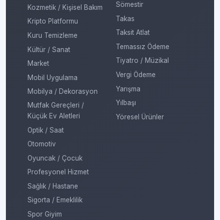
Sömestir
Kozmetik / Kişisel Bakım
Takas
Kripto Platformu
Taksit Atlat
Kuru Temizleme
Temassız Ödeme
Kültür / Sanat
Tiyatro / Müzikal
Market
Vergi Ödeme
Mobil Uygulama
Yarışma
Mobilya / Dekorasyon
Yılbaşı
Mutfak Gereçleri /
Küçük Ev Aletleri
Yöresel Ürünler
Optik / Saat
Otomotiv
Oyuncak / Çocuk
Profesyonel Hizmet
Sağlık / Hastane
Sigorta / Emeklilik
Spor Giyim