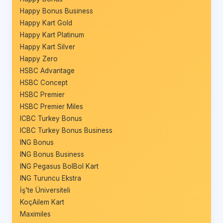
Happy Bonus Business
Happy Kart Gold
Happy Kart Platinum
Happy Kart Silver
Happy Zero
HSBC Advantage
HSBC Concept
HSBC Premier
HSBC Premier Miles
ICBC Turkey Bonus
ICBC Turkey Bonus Business
ING Bonus
ING Bonus Business
ING Pegasus BolBol Kart
ING Turuncu Ekstra
İş’te Üniversiteli
KoçAilem Kart
Maximiles