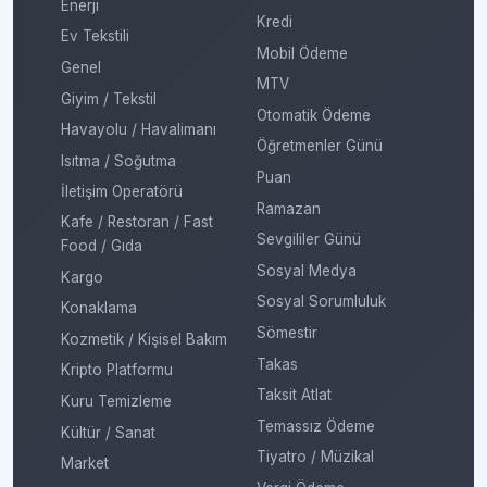
Enerji
Kredi
Ev Tekstili
Mobil Ödeme
Genel
MTV
Giyim / Tekstil
Otomatik Ödeme
Havayolu / Havalimanı
Öğretmenler Günü
Isıtma / Soğutma
Puan
İletişim Operatörü
Ramazan
Kafe / Restoran / Fast
Sevgililer Günü
Food / Gıda
Sosyal Medya
Kargo
Sosyal Sorumluluk
Konaklama
Sömestir
Kozmetik / Kişisel Bakım
Takas
Kripto Platformu
Taksit Atlat
Kuru Temizleme
Temassız Ödeme
Kültür / Sanat
Tiyatro / Müzikal
Market