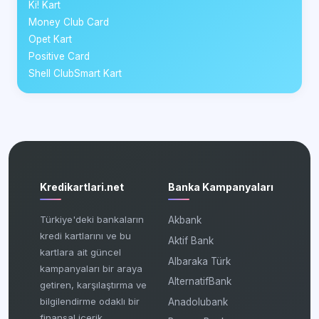
Ki! Kart
Money Club Card
Opet Kart
Positive Card
Shell ClubSmart Kart
Kredikartlari.net
Banka Kampanyaları
Türkiye'deki bankaların
Akbank
kredi kartlarını ve bu
Aktif Bank
kartlara ait güncel
Albaraka Türk
kampanyaları bir araya
AlternatifBank
getiren, karşılaştırma ve
bilgilendirme odaklı bir
Anadolubank
finansal içerik