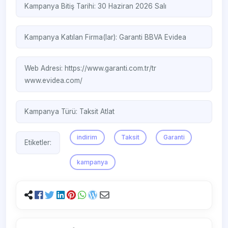
Kampanya Bitiş Tarihi: 30 Haziran 2026 Salı
Kampanya Katılan Firma(lar):
Garanti BBVA
Evidea
Web Adresi:
https://www.garanti.com.tr/tr
www.evidea.com/‎
Kampanya Türü:
Taksit Atlat
indirim
Taksit
Garanti
Etiketler:
kampanya