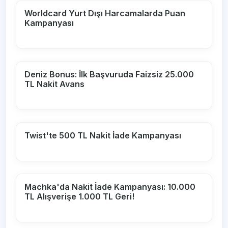
Worldcard Yurt Dışı Harcamalarda Puan
Kampanyası
Deniz Bonus: İlk Başvuruda Faizsiz 25.000
TL Nakit Avans
Twist'te 500 TL Nakit İade Kampanyası
Machka'da Nakit İade Kampanyası: 10.000
TL Alışverişe 1.000 TL Geri!