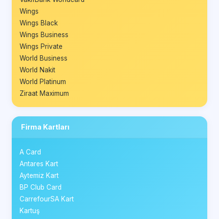
Wings
Wings Black
Wings Business
Wings Private
World Business
World Nakit
World Platinum
Ziraat Maximum
Firma Kartları
A Card
Antares Kart
Aytemiz Kart
BP Club Card
CarrefourSA Kart
Kartuş