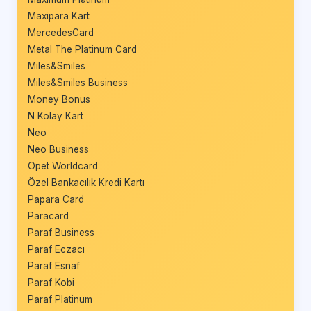
Maxipara Kart
MercedesCard
Metal The Platinum Card
Miles&Smiles
Miles&Smiles Business
Money Bonus
N Kolay Kart
Neo
Neo Business
Opet Worldcard
Özel Bankacılık Kredi Kartı
Papara Card
Paracard
Paraf Business
Paraf Eczacı
Paraf Esnaf
Paraf Kobi
Paraf Platinum