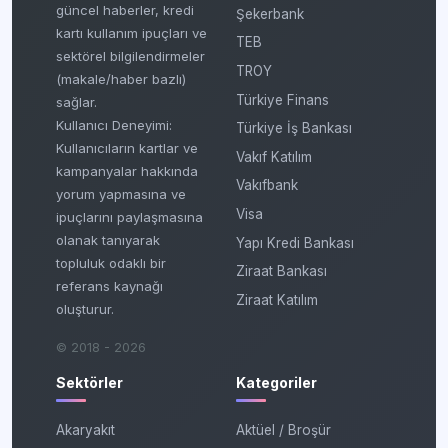
güncel haberler, kredi
Şekerbank
kartı kullanım ipuçları ve
TEB
sektörel bilgilendirmeler
TROY
(makale/haber bazlı)
Türkiye Finans
sağlar.
Kullanıcı Deneyimi:
Türkiye İş Bankası
Kullanıcıların kartlar ve
Vakıf Katılım
kampanyalar hakkında
Vakıfbank
yorum yapmasına ve
Visa
ipuçlarını paylaşmasına
olanak tanıyarak
Yapı Kredi Bankası
topluluk odaklı bir
Ziraat Bankası
referans kaynağı
Ziraat Katılım
oluşturur.
© 2018 - 2026
Sektörler
Kategoriler
Akaryakıt
Aktüel / Broşür