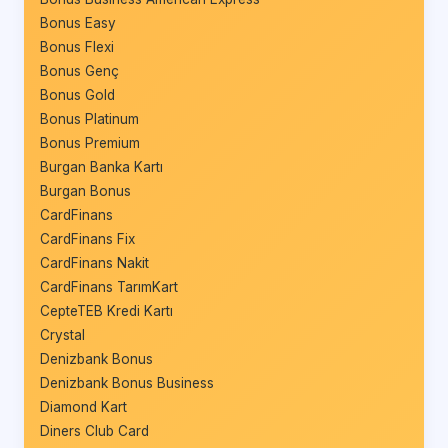
Bonus Easy
Bonus Flexi
Bonus Genç
Bonus Gold
Bonus Platinum
Bonus Premium
Burgan Banka Kartı
Burgan Bonus
CardFinans
CardFinans Fix
CardFinans Nakit
CardFinans TarımKart
CepteTEB Kredi Kartı
Crystal
Denizbank Bonus
Denizbank Bonus Business
Diamond Kart
Diners Club Card