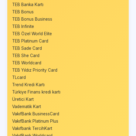
TEB Banka Kartı
TEB Bonus
TEB Bonus Business
TEB Infinite
TEB Özel World Elite
TEB Platinum Card
TEB Sade Card
TEB She Card
TEB Worldcard
TEB Yıldız Priority Card
TLcard
Trend Kredi Kartı
Türkiye Finans kredi kartı
Üretici Kart
Vadematik Kart
VakıfBank BusinessCard
VakıfBank Platinum Plus
Vakıfbank TercihKart
VakıfBank Worldcard