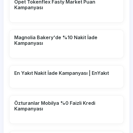
Opet Tokenflex Fasty Market Puan
Kampanyası
Magnolia Bakery'de %10 Nakit İade
Kampanyası
En Yakıt Nakit İade Kampanyası | EnYakıt
Özturanlar Mobilya %0 Faizli Kredi
Kampanyası