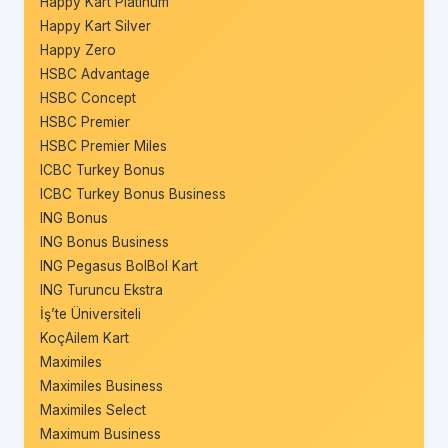
Happy Kart Platinum
Happy Kart Silver
Happy Zero
HSBC Advantage
HSBC Concept
HSBC Premier
HSBC Premier Miles
ICBC Turkey Bonus
ICBC Turkey Bonus Business
ING Bonus
ING Bonus Business
ING Pegasus BolBol Kart
ING Turuncu Ekstra
İş’te Üniversiteli
KoçAilem Kart
Maximiles
Maximiles Business
Maximiles Select
Maximum Business