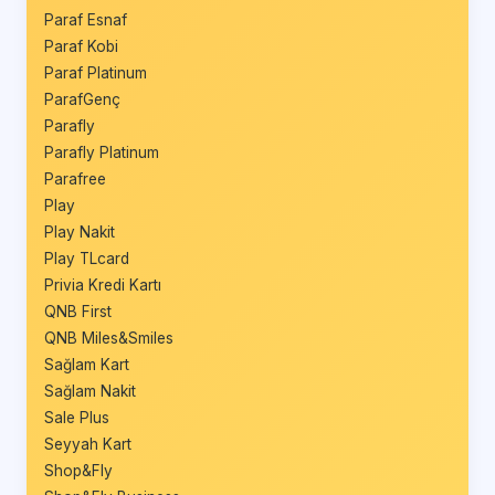
Paraf Esnaf
Paraf Kobi
Paraf Platinum
ParafGenç
Parafly
Parafly Platinum
Parafree
Play
Play Nakit
Play TLcard
Privia Kredi Kartı
QNB First
QNB Miles&Smiles
Sağlam Kart
Sağlam Nakit
Sale Plus
Seyyah Kart
Shop&Fly