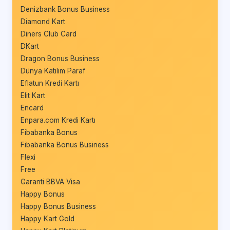
Denizbank Bonus Business
Diamond Kart
Diners Club Card
DKart
Dragon Bonus Business
Dünya Katılım Paraf
Eflatun Kredi Kartı
Elit Kart
Encard
Enpara.com Kredi Kartı
Fibabanka Bonus
Fibabanka Bonus Business
Flexi
Free
Garanti BBVA Visa
Happy Bonus
Happy Bonus Business
Happy Kart Gold