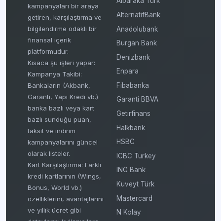
Albaraka Türk
kampanyaları bir araya
AlternatifBank
getiren, karşılaştırma ve
bilgilendirme odaklı bir
Anadolubank
finansal içerik
Burgan Bank
platformudur.
Denizbank
Kısaca şu işleri yapar:
Enpara
Kampanya Takibi:
Fibabanka
Bankaların (Akbank,
Garanti, Yapı Kredi vb.)
Garanti BBVA
banka bazlı veya kart
Getirfinans
bazlı sunduğu puan,
Halkbank
taksit ve indirim
HSBC
kampanyalarını güncel
olarak listeler.
ICBC Turkey
Kart Karşılaştırma: Farklı
ING Bank
kredi kartlarının (Wings,
Kuveyt Türk
Bonus, World vb.)
Mastercard
özelliklerini, avantajlarını
ve yıllık ücret gibi
N Kolay