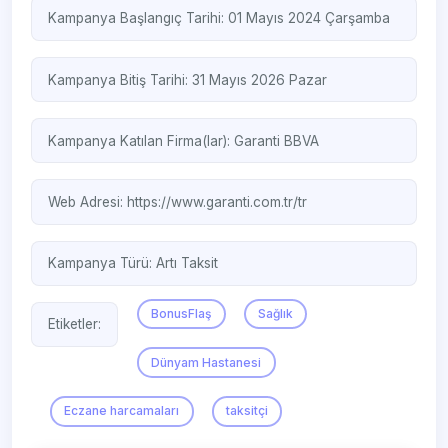
Kampanya Başlangıç Tarihi: 01 Mayıs 2024 Çarşamba
Kampanya Bitiş Tarihi: 31 Mayıs 2026 Pazar
Kampanya Katılan Firma(lar):
Garanti BBVA
Web Adresi:
https://www.garanti.com.tr/tr
Kampanya Türü:
Artı Taksit
BonusFlaş
Sağlık
Etiketler:
Dünyam Hastanesi
Eczane harcamaları
taksitçi