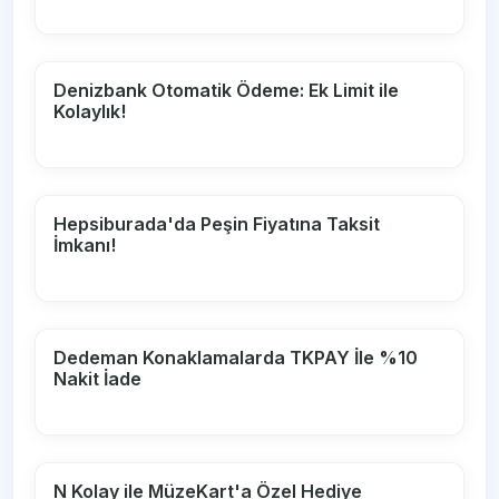
Denizbank Otomatik Ödeme: Ek Limit ile
Kolaylık!
Hepsiburada'da Peşin Fiyatına Taksit
İmkanı!
Dedeman Konaklamalarda TKPAY İle %10
Nakit İade
N Kolay ile MüzeKart'a Özel Hediye