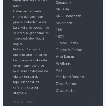
detaylarını kullanıcılara
Odeabank
sunar.
ON Dijital
Haber ve Rehberlik:
QNB Finansbank
Finans dünyasından
güncel haberler, kredi
Şekerbank
kartı kullanım ipuçları ve
TEB
sektörel bilgilendirmeler
TROY
(makale/haber bazlı)
Türkiye Finans
sağlar.
Kullanıcı Deneyimi:
Türkiye İş Bankası
Kullanıcıların kartlar ve
Vakıf Katılım
kampanyalar hakkında
Vakıfbank
yorum yapmasına ve
Visa
ipuçlarını paylaşmasına
olanak tanıyarak
Yapı Kredi Bankası
topluluk odaklı bir
Ziraat Bankası
referans kaynağı
Ziraat Katılım
oluşturur.
© 2018 - 2026