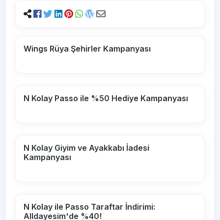
Wings Rüya Şehirler Kampanyası
N Kolay Passo ile %50 Hediye Kampanyası
N Kolay Giyim ve Ayakkabı İadesi
Kampanyası
N Kolay ile Passo Taraftar İndirimi:
Alldayesim'de %40!