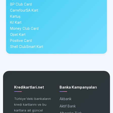
BP Club Card
CarrefourSA Kart
Kartuş
Ki! Kart
Money Club Card
Opet Kart
Positive Card
Shell ClubSmart Kart
Kredikartlari.net
Banka Kampanyaları
Türkiye'deki bankaların
Akbank
kredi kartlarını ve bu
Aktif Bank
kartlara ait güncel