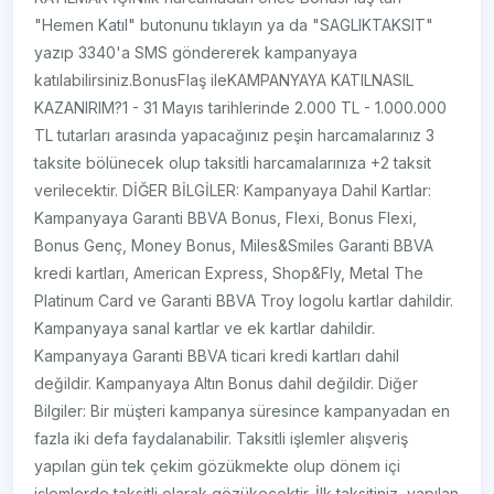
"Hemen Katıl" butonunu tıklayın ya da "SAGLIKTAKSIT"
yazıp 3340'a SMS göndererek kampanyaya
katılabilirsiniz.BonusFlaş ileKAMPANYAYA KATILNASIL
KAZANIRIM?1 - 31 Mayıs tarihlerinde 2.000 TL - 1.000.000
TL tutarları arasında yapacağınız peşin harcamalarınız 3
taksite bölünecek olup taksitli harcamalarınıza +2 taksit
verilecektir. DİĞER BİLGİLER: Kampanyaya Dahil Kartlar:
Kampanyaya Garanti BBVA Bonus, Flexi, Bonus Flexi,
Bonus Genç, Money Bonus, Miles&Smiles Garanti BBVA
kredi kartları, American Express, Shop&Fly, Metal The
Platinum Card ve Garanti BBVA Troy logolu kartlar dahildir.
Kampanyaya sanal kartlar ve ek kartlar dahildir.
Kampanyaya Garanti BBVA ticari kredi kartları dahil
değildir. Kampanyaya Altın Bonus dahil değildir. Diğer
Bilgiler: Bir müşteri kampanya süresince kampanyadan en
fazla iki defa faydalanabilir. Taksitli işlemler alışveriş
yapılan gün tek çekim gözükmekte olup dönem içi
işlemlerde taksitli olarak gözükecektir. İlk taksitiniz, yapılan