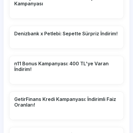
Kampanyası
Denizbank x Petlebi: Sepette Sürpriz İndirim!
n11 Bonus Kampanyası: 400 TL'ye Varan
İndirim!
GetirFinans Kredi Kampanyası: İndirimli Faiz
Oranları!