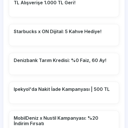
TL Alışverişe 1.000 TL Geri!
Starbucks x ON Dijital: 5 Kahve Hediye!
Denizbank Tarım Kredisi: %0 Faiz, 60 Ay!
Ipekyol'da Nakit İade Kampanyası | 500 TL
MobilDeniz x Nustil Kampanyası: %20
İndirim Fırsatı