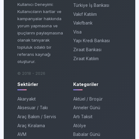
Kullanıcı Deneyimi:
Türkiye İş Bankası
Kullanıcıların kartlar ve
Vakıf Katılım
kampanyalar hakkında
Vakıfbank
yorum yapmasına ve
Visa
ipuçlarını paylaşmasına
olanak tanıyarak
Yapı Kredi Bankası
topluluk odaklı bir
Ziraat Bankası
referans kaynağı
Ziraat Katılım
oluşturur.
© 2018 - 2026
Sektörler
Kategoriler
Akaryakıt
Aktüel / Broşür
Aksesuar / Takı
Anneler Günü
Araç Bakım / Servis
Artı Taksit
Araç Kiralama
Atölye
AVM
Babalar Günü