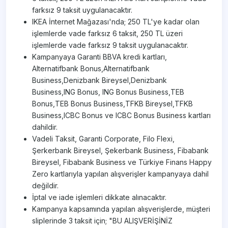
farksız 9 taksit uygulanacaktır.
IKEA İnternet Mağazası'nda; 250 TL'ye kadar olan
işlemlerde vade farksız 6 taksit, 250 TL üzeri
işlemlerde vade farksız 9 taksit uygulanacaktır.
Kampanyaya Garanti BBVA kredi kartları,
Alternatifbank Bonus,Alternatifbank
Business,Denizbank Bireysel,Denizbank
Business,ING Bonus, ING Bonus Business,TEB
Bonus,TEB Bonus Business,TFKB Bireysel,TFKB
Business,ICBC Bonus ve ICBC Bonus Business kartları
dahildir.
Vadeli Taksit, Garanti Corporate, Filo Flexi,
Şerkerbank Bireysel, Şekerbank Business, Fibabank
Bireysel, Fibabank Business ve Türkiye Finans Happy
Zero kartlarıyla yapılan alışverişler kampanyaya dahil
değildir.
İptal ve iade işlemleri dikkate alınacaktır.
Kampanya kapsamında yapılan alışverişlerde, müşteri
sliplerinde 3 taksit için; "BU ALIŞVERİŞİNİZ