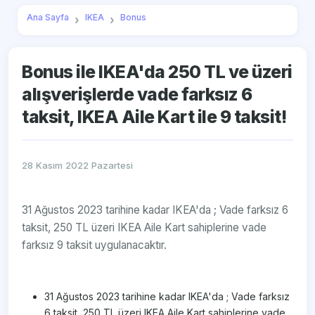
Ana Sayfa
IKEA
Bonus
Bonus ile IKEA'da 250 TL ve üzeri
alışverişlerde vade farksız 6
taksit, IKEA Aile Kart ile 9 taksit!
28 Kasım 2022 Pazartesi
31 Ağustos 2023 tarihine kadar IKEA'da ; Vade farksız 6
taksit, 250 TL üzeri IKEA Aile Kart sahiplerine vade
farksız 9 taksit uygulanacaktır.
31 Ağustos 2023 tarihine kadar IKEA'da ; Vade farksız
6 taksit, 250 TL üzeri IKEA Aile Kart sahiplerine vade