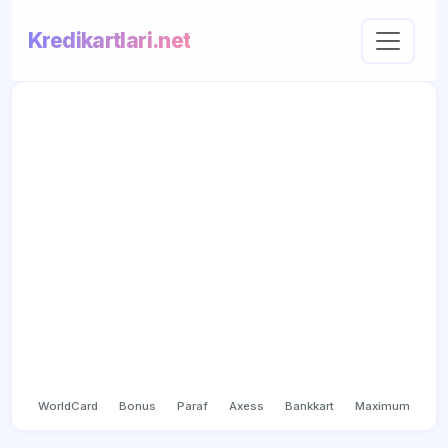
Kredikartlari.net
WorldCard
Bonus
Paraf
Axess
Bankkart
Maximum