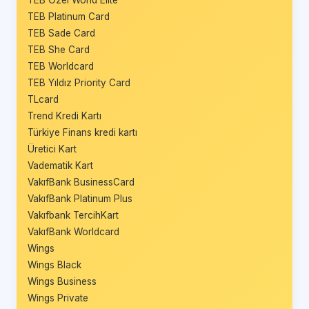
TEB Platinum Card
TEB Sade Card
TEB She Card
TEB Worldcard
TEB Yıldız Priority Card
TLcard
Trend Kredi Kartı
Türkiye Finans kredi kartı
Üretici Kart
Vadematik Kart
VakıfBank BusinessCard
VakıfBank Platinum Plus
Vakıfbank TercihKart
VakıfBank Worldcard
Wings
Wings Black
Wings Business
Wings Private