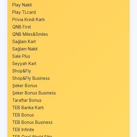
Play Nakit
Play TLcard
Privia Kredi Kartı
QNB First
QNB Miles&Smiles
Sağlam Kart
Sağlam Nakit
Sale Plus
Seyyah Kart
Shop&Fly
Shop&Fly Business
Şeker Bonus
Şeker Bonus Business
Taraftar Bonus
TEB Banka Kartı
TEB Bonus
TEB Bonus Business
TEB Infinite
TEB Özel World Elite