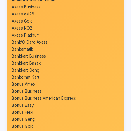
Axess Business
Axess exi26
Axess Gold
Axess KOBİ
Axess Platinum
Bank’O Card Axess
Bankamatik
Bankkart Business
Bankkart Başak
Bankkart Genç
Bankomat Kart
Bonus Amex
Bonus Business
Bonus Business American Express
Bonus Easy
Bonus Flexi
Bonus Genç
Bonus Gold