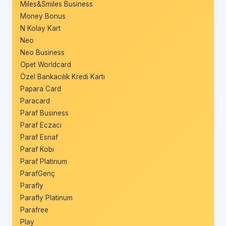
Miles&Smiles Business
Money Bonus
N Kolay Kart
Neo
Neo Business
Opet Worldcard
Özel Bankacılık Kredi Kartı
Papara Card
Paracard
Paraf Business
Paraf Eczacı
Paraf Esnaf
Paraf Kobi
Paraf Platinum
ParafGenç
Parafly
Parafly Platinum
Parafree
Play