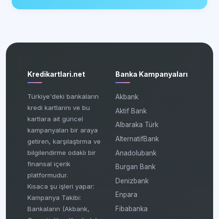
Kredikartlari.net
Banka Kampanyaları
Türkiye'deki bankaların
Akbank
kredi kartlarını ve bu
Aktif Bank
kartlara ait güncel
Albaraka Türk
kampanyaları bir araya
AlternatifBank
getiren, karşılaştırma ve
bilgilendirme odaklı bir
Anadolubank
finansal içerik
Burgan Bank
platformudur.
Denizbank
Kısaca şu işleri yapar:
Enpara
Kampanya Takibi:
Fibabanka
Bankaların (Akbank,