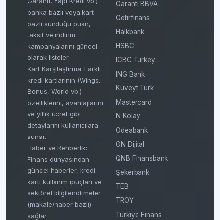
Garanti, Yapı Kredi vb.)
Garanti BBVA
banka bazlı veya kart
Getirfinans
bazlı sunduğu puan,
Halkbank
taksit ve indirim
HSBC
kampanyalarını güncel
olarak listeler.
ICBC Turkey
Kart Karşılaştırma: Farklı
ING Bank
kredi kartlarının (Wings,
Kuveyt Türk
Bonus, World vb.)
Mastercard
özelliklerini, avantajlarını
ve yıllık ücret gibi
N Kolay
detaylarını kullanıcılara
Odeabank
sunar.
ON Dijital
Haber ve Rehberlik:
QNB Finansbank
Finans dünyasından
güncel haberler, kredi
Şekerbank
kartı kullanım ipuçları ve
TEB
sektörel bilgilendirmeler
TROY
(makale/haber bazlı)
Türkiye Finans
sağlar.