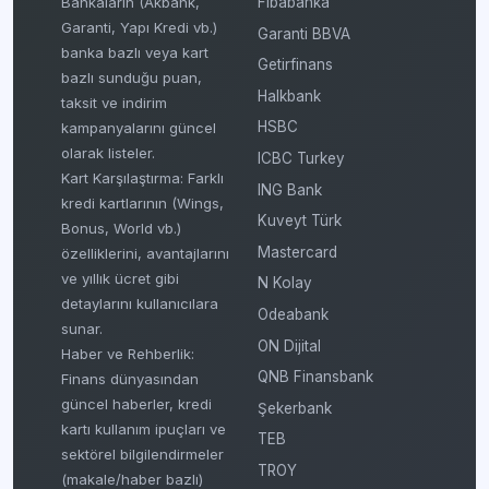
Fibabanka
Bankaların (Akbank,
Garanti, Yapı Kredi vb.)
Garanti BBVA
banka bazlı veya kart
Getirfinans
bazlı sunduğu puan,
Halkbank
taksit ve indirim
HSBC
kampanyalarını güncel
olarak listeler.
ICBC Turkey
Kart Karşılaştırma: Farklı
ING Bank
kredi kartlarının (Wings,
Kuveyt Türk
Bonus, World vb.)
Mastercard
özelliklerini, avantajlarını
ve yıllık ücret gibi
N Kolay
detaylarını kullanıcılara
Odeabank
sunar.
ON Dijital
Haber ve Rehberlik:
QNB Finansbank
Finans dünyasından
güncel haberler, kredi
Şekerbank
kartı kullanım ipuçları ve
TEB
sektörel bilgilendirmeler
TROY
(makale/haber bazlı)