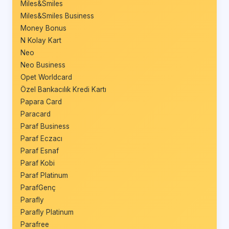
Miles&Smiles
Miles&Smiles Business
Money Bonus
N Kolay Kart
Neo
Neo Business
Opet Worldcard
Özel Bankacılık Kredi Kartı
Papara Card
Paracard
Paraf Business
Paraf Eczacı
Paraf Esnaf
Paraf Kobi
Paraf Platinum
ParafGenç
Parafly
Parafly Platinum
Parafree