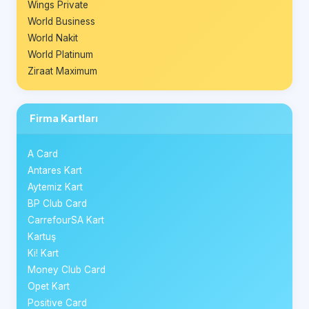
Wings Private
World Business
World Nakit
World Platinum
Ziraat Maximum
Firma Kartları
A Card
Antares Kart
Aytemiz Kart
BP Club Card
CarrefourSA Kart
Kartuş
Ki! Kart
Money Club Card
Opet Kart
Positive Card