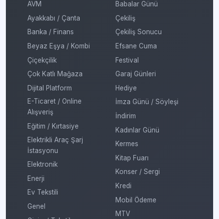
AVM
Babalar Günü
Ayakkabı / Çanta
Çekiliş
Banka / Finans
Çekiliş Sonucu
Beyaz Eşya / Kombi
Efsane Cuma
Çiçekçilik
Festival
Çok Katlı Mağaza
Garaj Günleri
Dijital Platform
Hediye
E-Ticaret / Online
İmza Günü / Söyleşi
Alışveriş
İndirim
Eğitim / Kırtasiye
Kadınlar Günü
Elektrikli Araç Şarj
Kermes
İstasyonu
Kitap Fuarı
Elektronik
Konser / Sergi
Enerji
Kredi
Ev Tekstili
Mobil Ödeme
Genel
MTV