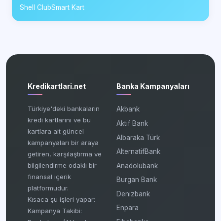
Shell ClubSmart Kart
Kredikartlari.net
Banka Kampanyaları
Türkiye'deki bankaların
Akbank
kredi kartlarını ve bu
Aktif Bank
kartlara ait güncel
Albaraka Türk
kampanyaları bir araya
AlternatifBank
getiren, karşılaştırma ve
bilgilendirme odaklı bir
Anadolubank
finansal içerik
Burgan Bank
platformudur.
Denizbank
Kısaca şu işleri yapar:
Enpara
Kampanya Takibi: