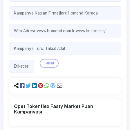
Kampanya Katılan Firma(lar):
Homend
Karaca
Web Adresi:
www.homend.com.tr
www.krc.com.tr/
Kampanya Türü:
Taksit Atlat
Taksit
Etiketler:
Opet Tokenflex Fasty Market Puan
Kampanyası