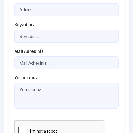
Soyadınız
Mail Adresiniz
Yorumunuz