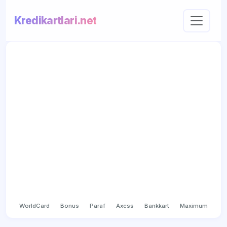
Kredikartlari.net
WorldCard
Bonus
Paraf
Axess
Bankkart
Maximum