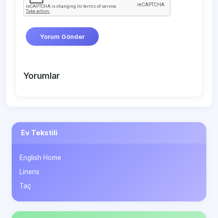
Yorum Gönder
Yorumlar
Ev Tekstili
English Home
Linens
Taç