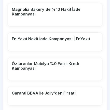
Magnolia Bakery'de %10 Nakit İade
Kampanyası
En Yakıt Nakit İade Kampanyası | EnYakıt
Özturanlar Mobilya %0 Faizli Kredi
Kampanyası
Garanti BBVA ile Jolly'den Fırsat!