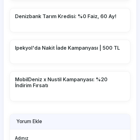
Denizbank Tarım Kredisi: %0 Faiz, 60 Ay!
Ipekyol'da Nakit İade Kampanyası | 500 TL
MobilDeniz x Nustil Kampanyası: %20
İndirim Fırsatı
Yorum Ekle
Adınız