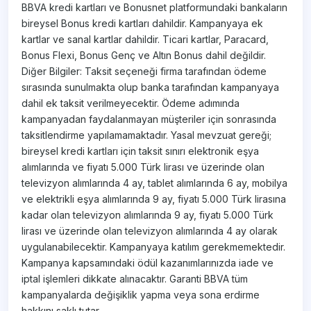
BBVA kredi kartları ve Bonusnet platformundaki bankaların
bireysel Bonus kredi kartları dahildir. Kampanyaya ek
kartlar ve sanal kartlar dahildir. Ticari kartlar, Paracard,
Bonus Flexi, Bonus Genç ve Altın Bonus dahil değildir.
Diğer Bilgiler: Taksit seçeneği firma tarafından ödeme
sırasında sunulmakta olup banka tarafından kampanyaya
dahil ek taksit verilmeyecektir. Ödeme adımında
kampanyadan faydalanmayan müşteriler için sonrasında
taksitlendirme yapılamamaktadır. Yasal mevzuat gereği;
bireysel kredi kartları için taksit sınırı elektronik eşya
alımlarında ve fiyatı 5.000 Türk lirası ve üzerinde olan
televizyon alımlarında 4 ay, tablet alımlarında 6 ay, mobilya
ve elektrikli eşya alımlarında 9 ay, fiyatı 5.000 Türk lirasına
kadar olan televizyon alımlarında 9 ay, fiyatı 5.000 Türk
lirası ve üzerinde olan televizyon alımlarında 4 ay olarak
uygulanabilecektir. Kampanyaya katılım gerekmemektedir.
Kampanya kapsamındaki ödül kazanımlarınızda iade ve
iptal işlemleri dikkate alınacaktır. Garanti BBVA tüm
kampanyalarda değişiklik yapma veya sona erdirme
hakkını saklı tutar.