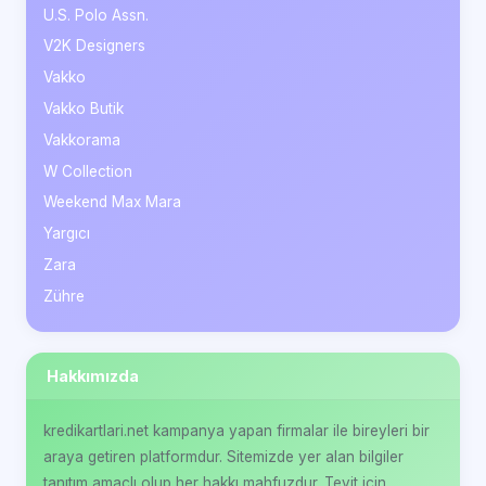
U.S. Polo Assn.
V2K Designers
Vakko
Vakko Butik
Vakkorama
W Collection
Weekend Max Mara
Yargıcı
Zara
Zühre
Hakkımızda
kredikartlari.net kampanya yapan firmalar ile bireyleri bir
araya getiren platformdur. Sitemizde yer alan bilgiler
tanıtım amaçlı olup her hakkı mahfuzdur. Teyit için