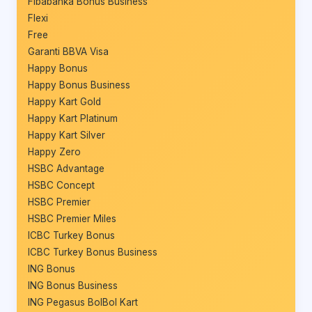
Fibabanka Bonus Business
Flexi
Free
Garanti BBVA Visa
Happy Bonus
Happy Bonus Business
Happy Kart Gold
Happy Kart Platinum
Happy Kart Silver
Happy Zero
HSBC Advantage
HSBC Concept
HSBC Premier
HSBC Premier Miles
ICBC Turkey Bonus
ICBC Turkey Bonus Business
ING Bonus
ING Bonus Business
ING Pegasus BolBol Kart