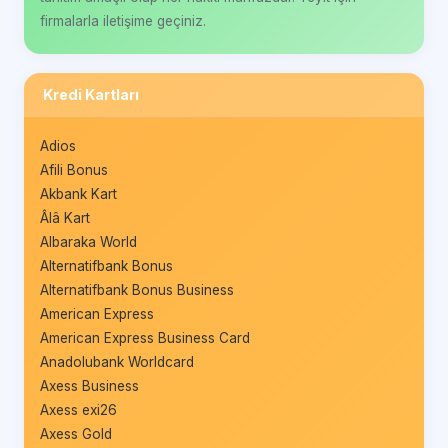
firmalarla iletişime geçiniz.
Kredi Kartları
Adios
Afili Bonus
Akbank Kart
Âlâ Kart
Albaraka World
Alternatifbank Bonus
Alternatifbank Bonus Business
American Express
American Express Business Card
Anadolubank Worldcard
Axess Business
Axess exi26
Axess Gold