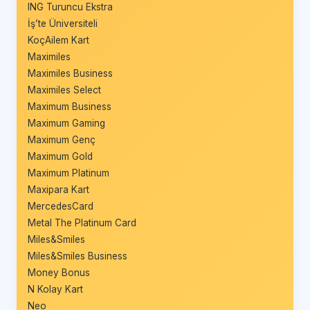
ING Turuncu Ekstra
İş’te Üniversiteli
KoçAilem Kart
Maximiles
Maximiles Business
Maximiles Select
Maximum Business
Maximum Gaming
Maximum Genç
Maximum Gold
Maximum Platinum
Maxipara Kart
MercedesCard
Metal The Platinum Card
Miles&Smiles
Miles&Smiles Business
Money Bonus
N Kolay Kart
Neo