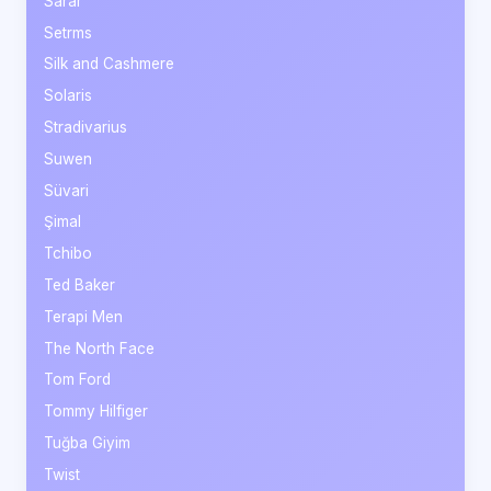
Sarar
Setrms
Silk and Cashmere
Solaris
Stradivarius
Suwen
Süvari
Şimal
Tchibo
Ted Baker
Terapi Men
The North Face
Tom Ford
Tommy Hilfiger
Tuğba Giyim
Twist