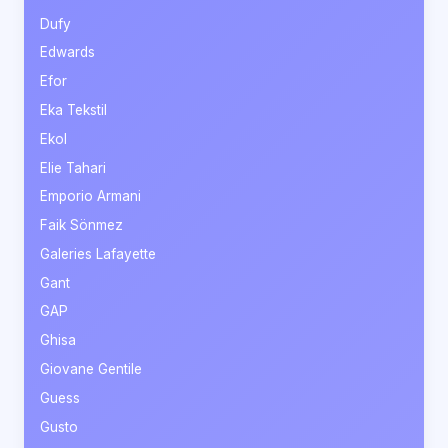
Dufy
Edwards
Efor
Eka Tekstil
Ekol
Elie Tahari
Emporio Armani
Faik Sönmez
Galeries Lafayette
Gant
GAP
Ghisa
Giovane Gentile
Guess
Gusto