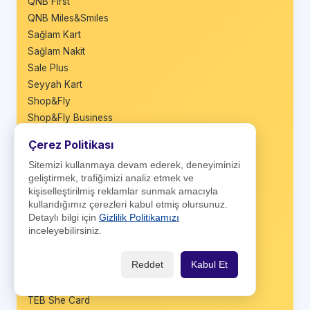
QNB First
QNB Miles&Smiles
Sağlam Kart
Sağlam Nakit
Sale Plus
Seyyah Kart
Shop&Fly
Shop&Fly Business
Şeker Bonus
Çerez Politikası
Şeker Bonus Business
Sitemizi kullanmaya devam ederek, deneyiminizi
Taraftar Bonus
geliştirmek, trafiğimizi analiz etmek ve
TEB Banka Kartı
kişiselleştirilmiş reklamlar sunmak amacıyla
TEB Bonus
kullandığımız çerezleri kabul etmiş olursunuz.
TEB Bonus Business
Detaylı bilgi için
Gizlilik Politikamızı
inceleyebilirsiniz.
TEB Infinite
TEB Özel World Elite
Reddet
Kabul Et
TEB Platinum Card
TEB Sade Card
TEB She Card