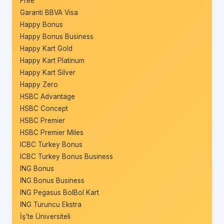
Free
Garanti BBVA Visa
Happy Bonus
Happy Bonus Business
Happy Kart Gold
Happy Kart Platinum
Happy Kart Silver
Happy Zero
HSBC Advantage
HSBC Concept
HSBC Premier
HSBC Premier Miles
ICBC Turkey Bonus
ICBC Turkey Bonus Business
ING Bonus
ING Bonus Business
ING Pegasus BolBol Kart
ING Turuncu Ekstra
İş’te Üniversiteli