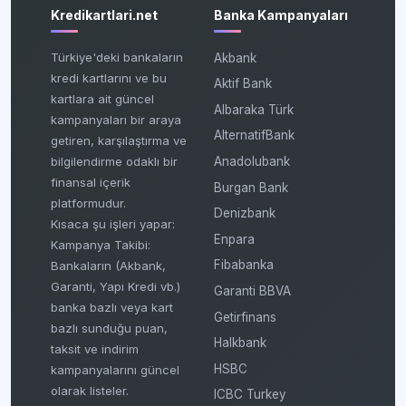
Kredikartlari.net
Banka Kampanyaları
Türkiye'deki bankaların
Akbank
kredi kartlarını ve bu
Aktif Bank
kartlara ait güncel
Albaraka Türk
kampanyaları bir araya
AlternatifBank
getiren, karşılaştırma ve
bilgilendirme odaklı bir
Anadolubank
finansal içerik
Burgan Bank
platformudur.
Denizbank
Kısaca şu işleri yapar:
Enpara
Kampanya Takibi:
Fibabanka
Bankaların (Akbank,
Garanti, Yapı Kredi vb.)
Garanti BBVA
banka bazlı veya kart
Getirfinans
bazlı sunduğu puan,
Halkbank
taksit ve indirim
HSBC
kampanyalarını güncel
olarak listeler.
ICBC Turkey