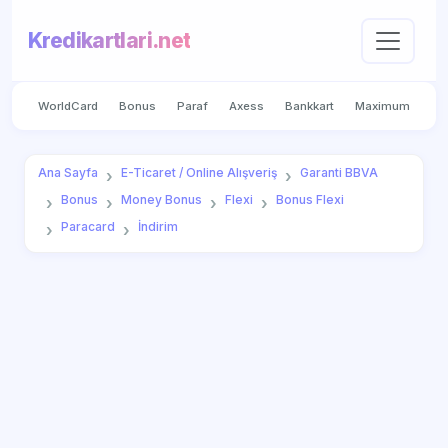
Kredikartlari.net
WorldCard
Bonus
Paraf
Axess
Bankkart
Maximum
Ana Sayfa
E-Ticaret / Online Alışveriş
Garanti BBVA
Bonus
Money Bonus
Flexi
Bonus Flexi
Paracard
İndirim