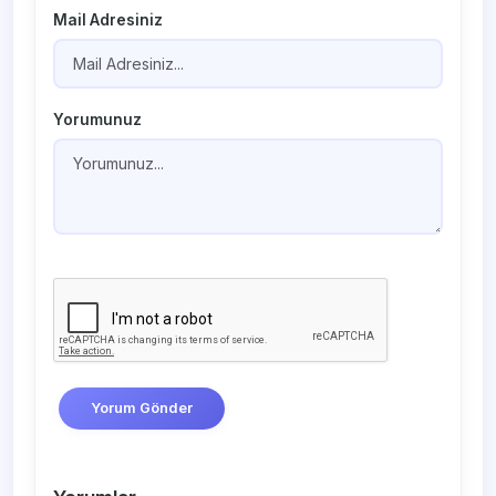
Mail Adresiniz
Yorumunuz
Yorum Gönder