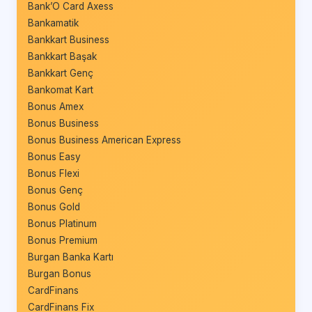
Bank’O Card Axess
Bankamatik
Bankkart Business
Bankkart Başak
Bankkart Genç
Bankomat Kart
Bonus Amex
Bonus Business
Bonus Business American Express
Bonus Easy
Bonus Flexi
Bonus Genç
Bonus Gold
Bonus Platinum
Bonus Premium
Burgan Banka Kartı
Burgan Bonus
CardFinans
CardFinans Fix