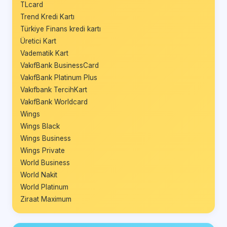
TLcard
Trend Kredi Kartı
Türkiye Finans kredi kartı
Üretici Kart
Vadematik Kart
VakıfBank BusinessCard
VakıfBank Platinum Plus
Vakıfbank TercihKart
VakıfBank Worldcard
Wings
Wings Black
Wings Business
Wings Private
World Business
World Nakit
World Platinum
Ziraat Maximum