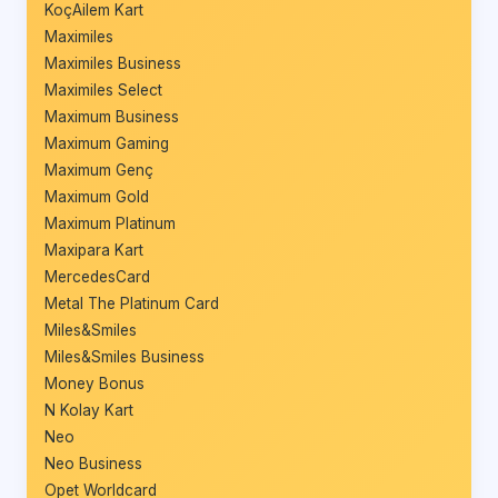
KoçAilem Kart
Maximiles
Maximiles Business
Maximiles Select
Maximum Business
Maximum Gaming
Maximum Genç
Maximum Gold
Maximum Platinum
Maxipara Kart
MercedesCard
Metal The Platinum Card
Miles&Smiles
Miles&Smiles Business
Money Bonus
N Kolay Kart
Neo
Neo Business
Opet Worldcard