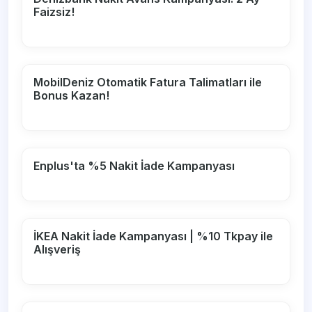
Faizsiz!
MobilDeniz Otomatik Fatura Talimatları ile
Bonus Kazan!
Enplus'ta %5 Nakit İade Kampanyası
İKEA Nakit İade Kampanyası | %10 Tkpay ile
Alışveriş