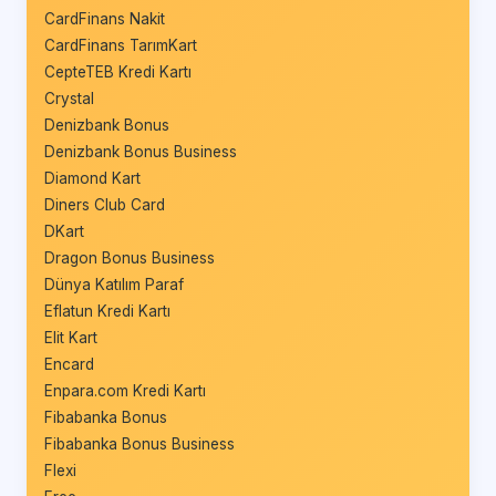
CardFinans Nakit
CardFinans TarımKart
CepteTEB Kredi Kartı
Crystal
Denizbank Bonus
Denizbank Bonus Business
Diamond Kart
Diners Club Card
DKart
Dragon Bonus Business
Dünya Katılım Paraf
Eflatun Kredi Kartı
Elit Kart
Encard
Enpara.com Kredi Kartı
Fibabanka Bonus
Fibabanka Bonus Business
Flexi