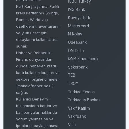
ICBC Turkey
Kart Karşılaştırma: Farklı
ING Bank
kredi kartlarının (Wings,
Kuveyt Türk
Bonus, World vb.)
Mastercard
özelliklerini, avantajlarını
ve yıllık ücret gibi
N Kolay
detaylarını kullanıcılara
Odeabank
sunar.
ON Dijital
Haber ve Rehberlik:
QNB Finansbank
Finans dünyasından
güncel haberler, kredi
Şekerbank
kartı kullanım ipuçları ve
TEB
sektörel bilgilendirmeler
TROY
(makale/haber bazlı)
Türkiye Finans
sağlar.
Kullanıcı Deneyimi:
Türkiye İş Bankası
Kullanıcıların kartlar ve
Vakıf Katılım
kampanyalar hakkında
Vakıfbank
yorum yapmasına ve
Visa
ipuçlarını paylaşmasına