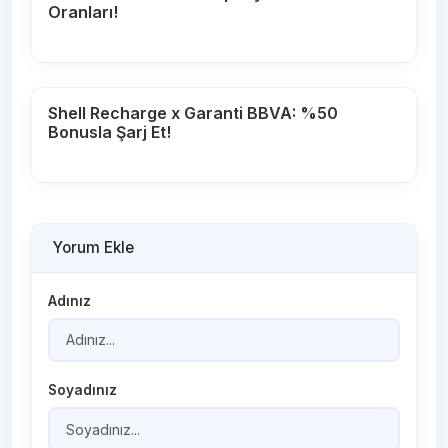
Oranları!
Shell Recharge x Garanti BBVA: %50
Bonusla Şarj Et!
Yorum Ekle
Adınız
Soyadınız