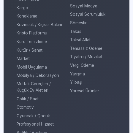
Sosyal Medya
Kargo
Sosyal Sorumluluk
Konaklama
Sömestir
Kozmetik / Kişisel Bakım
Takas
Kripto Platformu
Taksit Atlat
Kuru Temizleme
Temassız Ödeme
Kültür / Sanat
Tiyatro / Müzikal
Market
Vergi Ödeme
Mobil Uygulama
Yarışma
Mobilya / Dekorasyon
Yılbaşı
Mutfak Gereçleri /
Küçük Ev Aletleri
Yöresel Ürünler
Optik / Saat
Otomotiv
Oyuncak / Çocuk
Profesyonel Hizmet
Sağlık / Hastane