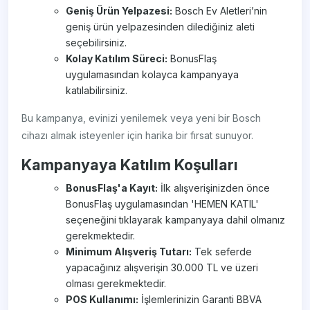
Geniş Ürün Yelpazesi:
Bosch Ev Aletleri’nin
geniş ürün yelpazesinden dilediğiniz aleti
seçebilirsiniz.
Kolay Katılım Süreci:
BonusFlaş
uygulamasından kolayca kampanyaya
katılabilirsiniz.
Bu kampanya, evinizi yenilemek veya yeni bir Bosch
cihazı almak isteyenler için harika bir fırsat sunuyor.
Kampanyaya Katılım Koşulları
BonusFlaş'a Kayıt:
İlk alışverişinizden önce
BonusFlaş uygulamasından 'HEMEN KATIL'
seçeneğini tıklayarak kampanyaya dahil olmanız
gerekmektedir.
Minimum Alışveriş Tutarı:
Tek seferde
yapacağınız alışverişin 30.000 TL ve üzeri
olması gerekmektedir.
POS Kullanımı:
İşlemlerinizin Garanti BBVA