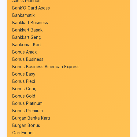
Axess Platinum
Bank’O Card Axess
Bankamatik
Bankkart Business
Bankkart Başak
Bankkart Genç
Bankomat Kart
Bonus Amex
Bonus Business
Bonus Business American Express
Bonus Easy
Bonus Flexi
Bonus Genç
Bonus Gold
Bonus Platinum
Bonus Premium
Burgan Banka Kartı
Burgan Bonus
CardFinans