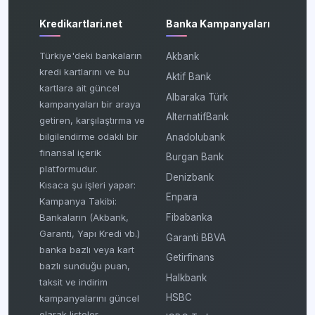
Kredikartlari.net
Banka Kampanyaları
Türkiye'deki bankaların
Akbank
kredi kartlarını ve bu
Aktif Bank
kartlara ait güncel
Albaraka Türk
kampanyaları bir araya
AlternatifBank
getiren, karşılaştırma ve
bilgilendirme odaklı bir
Anadolubank
finansal içerik
Burgan Bank
platformudur.
Denizbank
Kısaca şu işleri yapar:
Enpara
Kampanya Takibi:
Fibabanka
Bankaların (Akbank,
Garanti, Yapı Kredi vb.)
Garanti BBVA
banka bazlı veya kart
Getirfinans
bazlı sunduğu puan,
Halkbank
taksit ve indirim
HSBC
kampanyalarını güncel
olarak listeler.