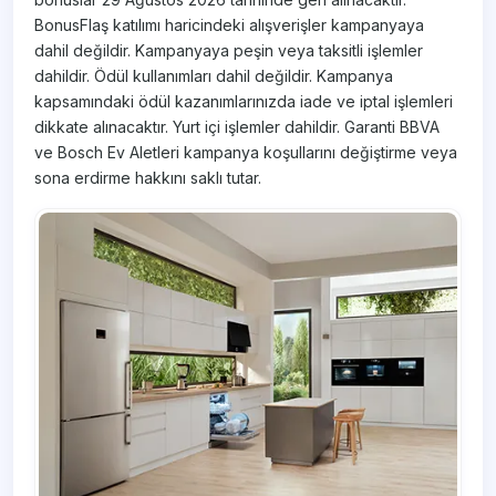
BonusFlaş katılımı haricindeki alışverişler kampanyaya
dahil değildir. Kampanyaya peşin veya taksitli işlemler
dahildir. Ödül kullanımları dahil değildir. Kampanya
kapsamındaki ödül kazanımlarınızda iade ve iptal işlemleri
dikkate alınacaktır. Yurt içi işlemler dahildir. Garanti BBVA
ve Bosch Ev Aletleri kampanya koşullarını değiştirme veya
sona erdirme hakkını saklı tutar.