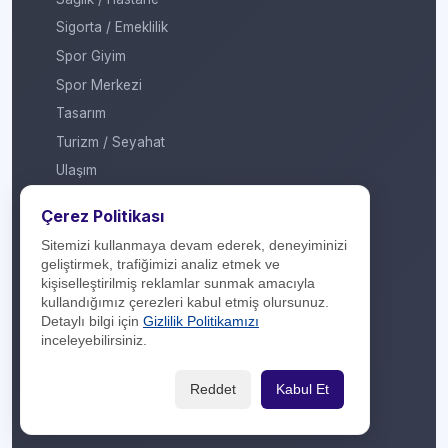
Sigorta / Emeklilik
Spor Giyim
Spor Merkezi
Tasarım
Turizm / Seyahat
Ulaşım
Veteriner / Pet Shop
Çerez Politikası
Yapı Marketi
Sitemizi kullanmaya devam ederek, deneyiminizi
Yurt Dışı / Duty Free
geliştirmek, trafiğimizi analiz etmek ve
kişiselleştirilmiş reklamlar sunmak amacıyla
Hakkımızda
kullandığımız çerezleri kabul etmiş olursunuz.
Detaylı bilgi için
Gizlilik Politikamızı
İletişim
inceleyebilirsiniz.
Yasal Yükümlülük
Reddet
Kabul Et
Gizlilik Politikası