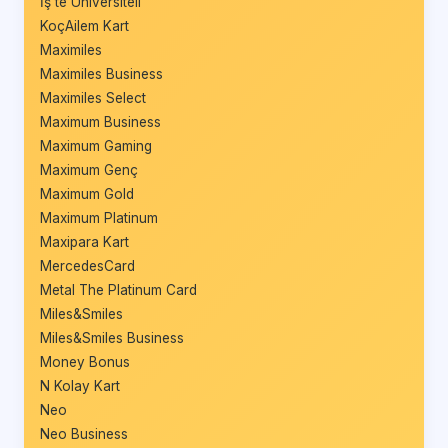
İş’te Üniversiteli
KoçAilem Kart
Maximiles
Maximiles Business
Maximiles Select
Maximum Business
Maximum Gaming
Maximum Genç
Maximum Gold
Maximum Platinum
Maxipara Kart
MercedesCard
Metal The Platinum Card
Miles&Smiles
Miles&Smiles Business
Money Bonus
N Kolay Kart
Neo
Neo Business