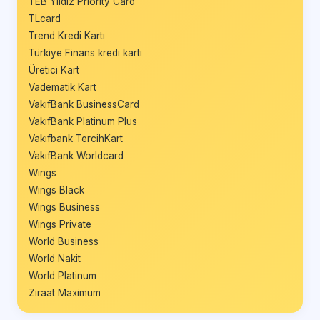
TEB Yıldız Priority Card
TLcard
Trend Kredi Kartı
Türkiye Finans kredi kartı
Üretici Kart
Vadematik Kart
VakıfBank BusinessCard
VakıfBank Platinum Plus
Vakıfbank TercihKart
VakıfBank Worldcard
Wings
Wings Black
Wings Business
Wings Private
World Business
World Nakit
World Platinum
Ziraat Maximum