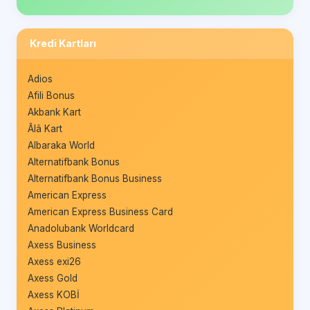
Kredi Kartları
Adios
Afili Bonus
Akbank Kart
Âlâ Kart
Albaraka World
Alternatifbank Bonus
Alternatifbank Bonus Business
American Express
American Express Business Card
Anadolubank Worldcard
Axess Business
Axess exi26
Axess Gold
Axess KOBİ