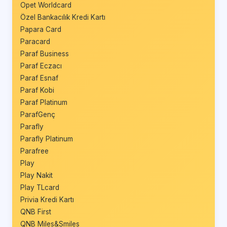
Opet Worldcard
Özel Bankacılık Kredi Kartı
Papara Card
Paracard
Paraf Business
Paraf Eczacı
Paraf Esnaf
Paraf Kobi
Paraf Platinum
ParafGenç
Parafly
Parafly Platinum
Parafree
Play
Play Nakit
Play TLcard
Privia Kredi Kartı
QNB First
QNB Miles&Smiles