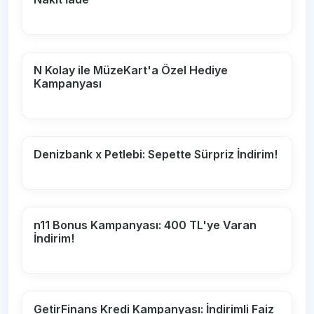
N Kolay ile MüzeKart'a Özel Hediye
Kampanyası
Denizbank x Petlebi: Sepette Sürpriz İndirim!
n11 Bonus Kampanyası: 400 TL'ye Varan
İndirim!
GetirFinans Kredi Kampanyası: İndirimli Faiz