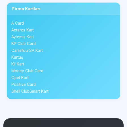
Firma Kartları
A Card
Antares Kart
Aytemiz Kart
BP Club Card
CarrefourSA Kart
Kartuş
Ki! Kart
Money Club Card
Opet Kart
Positive Card
Shell ClubSmart Kart