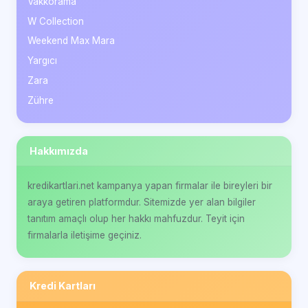
Vakkorama
W Collection
Weekend Max Mara
Yargıcı
Zara
Zühre
Hakkımızda
kredikartlari.net kampanya yapan firmalar ile bireyleri bir
araya getiren platformdur. Sitemizde yer alan bilgiler
tanıtım amaçlı olup her hakkı mahfuzdur. Teyit için
firmalarla iletişime geçiniz.
Kredi Kartları