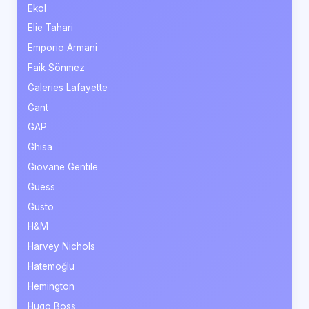
Ekol
Elie Tahari
Emporio Armani
Faik Sönmez
Galeries Lafayette
Gant
GAP
Ghisa
Giovane Gentile
Guess
Gusto
H&M
Harvey Nichols
Hatemoğlu
Hemington
Hugo Boss