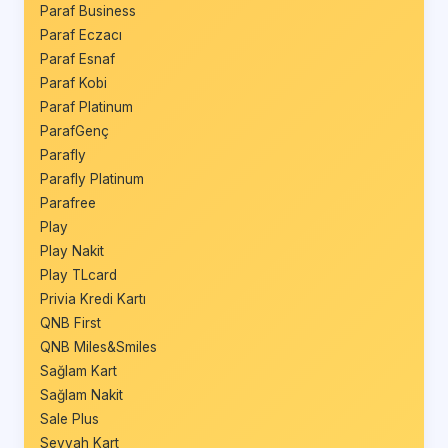
Paraf Business
Paraf Eczacı
Paraf Esnaf
Paraf Kobi
Paraf Platinum
ParafGenç
Parafly
Parafly Platinum
Parafree
Play
Play Nakit
Play TLcard
Privia Kredi Kartı
QNB First
QNB Miles&Smiles
Sağlam Kart
Sağlam Nakit
Sale Plus
Seyyah Kart