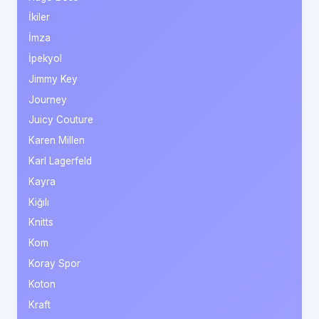
İkiler
İmza
İpekyol
Jimmy Key
Journey
Juicy Couture
Karen Millen
Karl Lagerfeld
Kayra
Kiğılı
Knitts
Kom
Koray Spor
Koton
Kraft