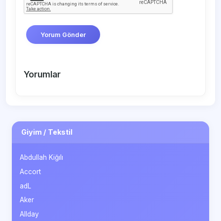
Yorum Gönder
Yorumlar
Giyim / Tekstil
Abdullah Kiğılı
Accort
adL
Aker
Allday