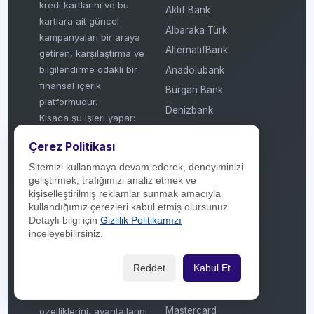
kredi kartlarını ve bu
Aktif Bank
kartlara ait güncel
Albaraka Türk
kampanyaları bir araya
AlternatifBank
getiren, karşılaştırma ve
bilgilendirme odaklı bir
Anadolubank
finansal içerik
Burgan Bank
platformudur.
Denizbank
Kısaca şu işleri yapar:
Enpara
Kampanya Takibi:
Çerez Politikası
Fibabanka
Bankaların (Akbank,
Garanti, Yapı Kredi vb.)
Sitemizi kullanmaya devam ederek, deneyiminizi
Garanti BBVA
geliştirmek, trafiğimizi analiz etmek ve
banka bazlı veya kart
Getirfinans
kişiselleştirilmiş reklamlar sunmak amacıyla
bazlı sunduğu puan,
kullandığımız çerezleri kabul etmiş olursunuz.
Halkbank
taksit ve indirim
Detaylı bilgi için
Gizlilik Politikamızı
HSBC
kampanyalarını güncel
inceleyebilirsiniz.
olarak listeler.
ICBC Turkey
Kart Karşılaştırma: Farklı
Reddet
Kabul Et
ING Bank
kredi kartlarının (Wings,
Kuveyt Türk
Bonus, World vb.)
Mastercard
özelliklerini, avantajlarını