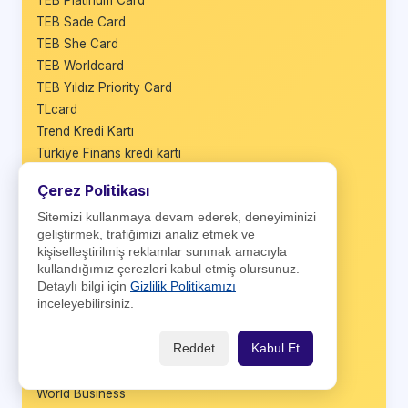
TEB Platinum Card
TEB Sade Card
TEB She Card
TEB Worldcard
TEB Yıldız Priority Card
TLcard
Trend Kredi Kartı
Türkiye Finans kredi kartı
Üretici Kart
Çerez Politikası
Vadematik Kart
Sitemizi kullanmaya devam ederek, deneyiminizi
VakıfBank BusinessCard
geliştirmek, trafiğimizi analiz etmek ve
VakıfBank Platinum Plus
kişiselleştirilmiş reklamlar sunmak amacıyla
Vakıfbank TercihKart
kullandığımız çerezleri kabul etmiş olursunuz.
VakıfBank Worldcard
Detaylı bilgi için
Gizlilik Politikamızı
inceleyebilirsiniz.
Wings
Wings Black
Reddet
Kabul Et
Wings Business
Wings Private
World Business