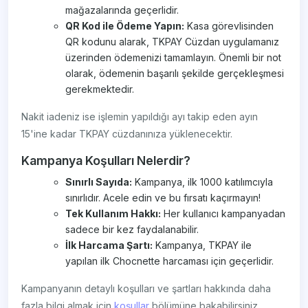
mağazalarında geçerlidir.
QR Kod ile Ödeme Yapın:
Kasa görevlisinden
QR kodunu alarak, TKPAY Cüzdan uygulamanız
üzerinden ödemenizi tamamlayın. Önemli bir not
olarak, ödemenin başarılı şekilde gerçekleşmesi
gerekmektedir.
Nakit iadeniz ise işlemin yapıldığı ayı takip eden ayın
15'ine kadar TKPAY cüzdanınıza yüklenecektir.
Kampanya Koşulları Nelerdir?
Sınırlı Sayıda:
Kampanya, ilk 1000 katılımcıyla
sınırlıdır. Acele edin ve bu fırsatı kaçırmayın!
Tek Kullanım Hakkı:
Her kullanıcı kampanyadan
sadece bir kez faydalanabilir.
İlk Harcama Şartı:
Kampanya, TKPAY ile
yapılan ilk Chocnette harcaması için geçerlidir.
Kampanyanın detaylı koşulları ve şartları hakkında daha
fazla bilgi almak için
koşullar
bölümüne bakabilirsiniz.