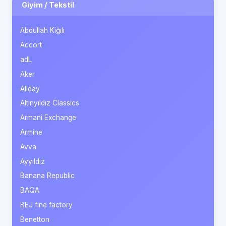
Giyim / Tekstil
Abdullah Kiğılı
Accort
adL
Aker
Allday
Altınyıldız Classics
Armani Exchange
Armine
Avva
Ayyıldız
Banana Republic
BAQA
BEJ fine factory
Benetton