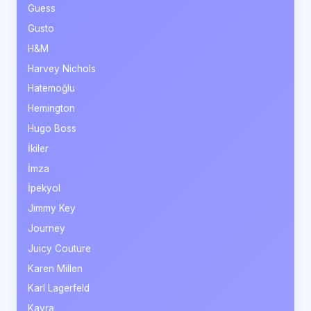
Guess
Gusto
H&M
Harvey Nichols
Hatemoğlu
Hemington
Hugo Boss
İkiler
İmza
İpekyol
Jimmy Key
Journey
Juicy Couture
Karen Millen
Karl Lagerfeld
Kayra