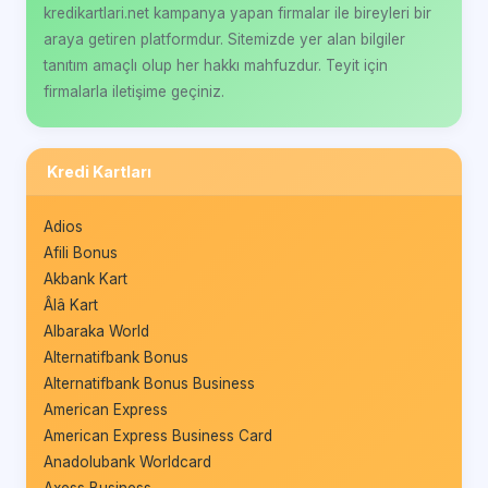
kredikartlari.net kampanya yapan firmalar ile bireyleri bir
araya getiren platformdur. Sitemizde yer alan bilgiler
tanıtım amaçlı olup her hakkı mahfuzdur. Teyit için
firmalarla iletişime geçiniz.
Kredi Kartları
Adios
Afili Bonus
Akbank Kart
Âlâ Kart
Albaraka World
Alternatifbank Bonus
Alternatifbank Bonus Business
American Express
American Express Business Card
Anadolubank Worldcard