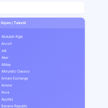
Giyim / Tekstil
Abdullah Kiğılı
Accort
adL
Aker
Allday
Altınyıldız Classics
Armani Exchange
Armine
Avva
Ayyıldız
Banana Republic