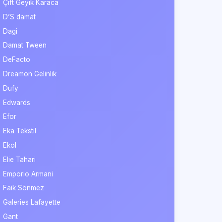
Çift Geyik Karaca
D’S damat
Dagi
Damat Tween
DeFacto
Dreamon Gelinlik
Dufy
Edwards
Efor
Eka Tekstil
Ekol
Elie Tahari
Emporio Armani
Faik Sönmez
Galeries Lafayette
Gant