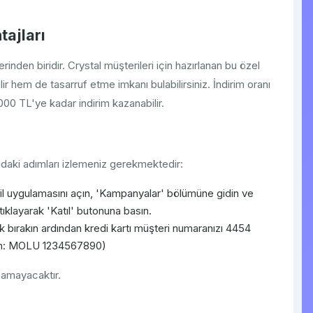
ajları
nden biridir. Crystal müşterileri için hazırlanan bu özel
r hem de tasarruf etme imkanı bulabilirsiniz. İndirim oranı
000 TL'ye kadar indirim kazanabilir.
daki adımları izlemeniz gerekmektedir:
 uygulamasını açın, 'Kampanyalar' bölümüne gidin ve
tıklayarak 'Katıl' butonuna basın.
bırakın ardından kredi kartı müşteri numaranızı 4454
ğin: MOLU 1234567890)
namayacaktır.