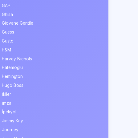
GAP
Ghisa
Giovane Gentile
Guess
Gusto
H&M
Harvey Nichols
Hatemoğlu
Hemington
Hugo Boss
İkiler
İmza
İpekyol
Jimmy Key
Journey