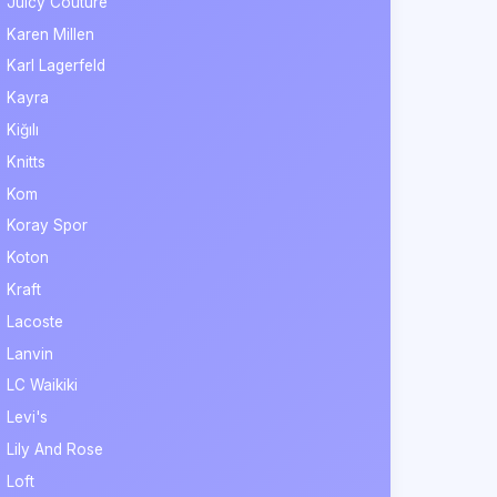
Juicy Couture
Karen Millen
Karl Lagerfeld
Kayra
Kiğılı
Knitts
Kom
Koray Spor
Koton
Kraft
Lacoste
Lanvin
LC Waikiki
Levi's
Lily And Rose
Loft