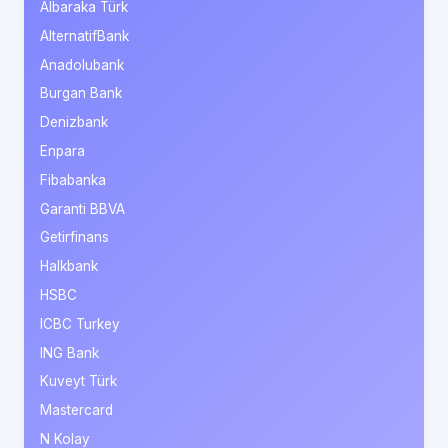
Albaraka Türk
AlternatifBank
Anadolubank
Burgan Bank
Denizbank
Enpara
Fibabanka
Garanti BBVA
Getirfinans
Halkbank
HSBC
ICBC Turkey
ING Bank
Kuveyt Türk
Mastercard
N Kolay