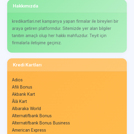
Hakkımızda
kredikartlari.net kampanya yapan firmalar ile bireyleri bir
araya getiren platformdur. Sitemizde yer alan bilgiler
tanıtım amaçlı olup her hakkı mahfuzdur. Teyit için
firmalarla iletişime geçiniz.
Kredi Kartları
Adios
Afili Bonus
Akbank Kart
Âlâ Kart
Albaraka World
Alternatifbank Bonus
Alternatifbank Bonus Business
American Express