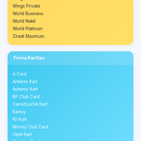
Wings Private
World Business
World Nakit
World Platinum
Ziraat Maximum
Firma Kartları
A Card
Antares Kart
Aytemiz Kart
BP Club Card
CarrefourSA Kart
Kartuş
Ki! Kart
Money Club Card
Opet Kart