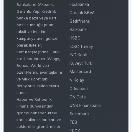
Fibabanka
Bankaların (Akbank,
Garanti, Yapı Kredi vb.)
Garanti BBVA
banka bazlı veya kart
Getirfinans
bazlı sunduğu puan,
Halkbank
taksit ve indirim
HSBC
kampanyalarını güncel
olarak listeler.
ICBC Turkey
Kart Karşılaştırma: Farklı
ING Bank
kredi kartlarının (Wings,
Kuveyt Türk
Bonus, World vb.)
Mastercard
özelliklerini, avantajlarını
ve yıllık ücret gibi
N Kolay
detaylarını kullanıcılara
Odeabank
sunar.
ON Dijital
Haber ve Rehberlik:
QNB Finansbank
Finans dünyasından
güncel haberler, kredi
Şekerbank
kartı kullanım ipuçları ve
TEB
sektörel bilgilendirmeler
TROY