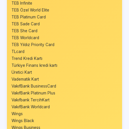
TEB Infinite
TEB Özel World Elite
TEB Platinum Card
TEB Sade Card
TEB She Card
TEB Worldcard
TEB Yıldız Priority Card
TLcard
Trend Kredi Kartı
Türkiye Finans kredi kartı
Üretici Kart
Vadematik Kart
VakıfBank BusinessCard
VakıfBank Platinum Plus
Vakıfbank TercihKart
VakıfBank Worldcard
Wings
Wings Black
Wings Business