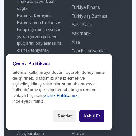
(makale/haber bazlı)
Türkiye Finans
sağlar.
Kullanıcı Deneyimi:
Türkiye İş Bankası
Kullanıcıların kartlar ve
Vakıf Katılım
kampanyalar hakkında
Vakıfbank
yorum yapmasına ve
Visa
ipuçlarını paylaşmasına
olanak tanıyarak
Yapı Kredi Bankası
topluluk odaklı bir
Ziraat Bankası
Çerez Politikası
referans kaynağı
Ziraat Katılım
oluşturur.
Sitemizi kullanmaya devam ederek, deneyiminizi
geliştirmek, trafiğimizi analiz etmek ve
© 2018 - 2026
kişiselleştirilmiş reklamlar sunmak amacıyla
kullandığımız çerezleri kabul etmiş olursunuz.
Sektörler
Kategoriler
Detaylı bilgi için
Gizlilik Politikamızı
inceleyebilirsiniz.
Akaryakıt
Aktüel / Broşür
Reddet
Kabul Et
Aksesuar / Takı
Anneler Günü
Araç Bakım / Servis
Artı Taksit
Araç Kiralama
Atölye