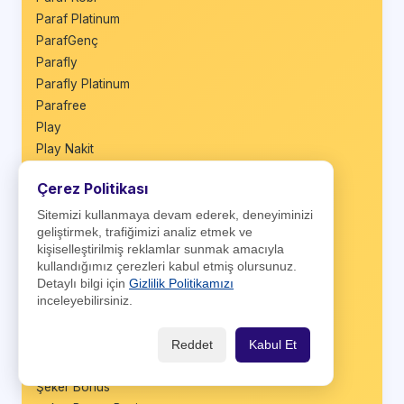
Paraf Platinum
ParafGenç
Parafly
Parafly Platinum
Parafree
Play
Play Nakit
Play TLcard
Çerez Politikası
Privia Kredi Kartı
QNB First
Sitemizi kullanmaya devam ederek, deneyiminizi
geliştirmek, trafiğimizi analiz etmek ve
QNB Miles&Smiles
kişiselleştirilmiş reklamlar sunmak amacıyla
Sağlam Kart
kullandığımız çerezleri kabul etmiş olursunuz.
Sağlam Nakit
Detaylı bilgi için
Gizlilik Politikamızı
Sale Plus
inceleyebilirsiniz.
Seyyah Kart
Shop&Fly
Reddet
Kabul Et
Shop&Fly Business
Şeker Bonus