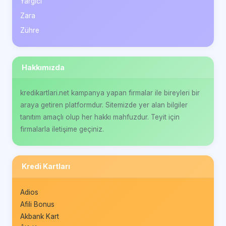
Yargıcı
Zara
Zühre
Hakkımızda
kredikartlari.net kampanya yapan firmalar ile bireyleri bir
araya getiren platformdur. Sitemizde yer alan bilgiler
tanıtım amaçlı olup her hakkı mahfuzdur. Teyit için
firmalarla iletişime geçiniz.
Kredi Kartları
Adios
Afili Bonus
Akbank Kart