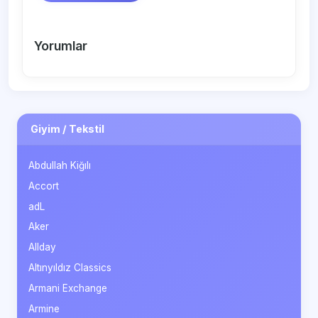
Yorumlar
Giyim / Tekstil
Abdullah Kiğılı
Accort
adL
Aker
Allday
Altınyıldız Classics
Armani Exchange
Armine