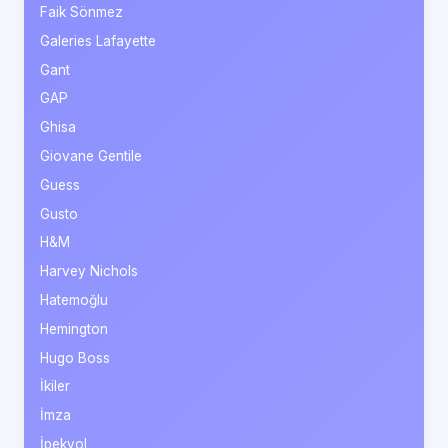
Faik Sönmez
Galeries Lafayette
Gant
GAP
Ghisa
Giovane Gentile
Guess
Gusto
H&M
Harvey Nichols
Hatemoğlu
Hemington
Hugo Boss
İkiler
İmza
İpekyol