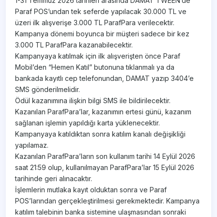
1-31 Temmuz 2026 tarihleri arasında DAMAT TWEEN’de
Paraf POS’undan tek seferde yapılacak 30.000 TL ve
üzeri ilk alışverişe 3.000 TL ParafPara verilecektir.
Kampanya dönemi boyunca bir müşteri sadece bir kez
3.000 TL ParafPara kazanabilecektir.
Kampanyaya katılmak için ilk alışverişten önce Paraf
Mobil’den “Hemen Katıl” butonuna tıklanmalı ya da
bankada kayıtlı cep telefonundan, DAMAT yazıp 3404’e
SMS gönderilmelidir.
Ödül kazanımına ilişkin bilgi SMS ile bildirilecektir.
Kazanılan ParafPara’lar, kazanımın ertesi günü, kazanım
sağlanan işlemin yapıldığı karta yüklenecektir.
Kampanyaya katıldıktan sonra katılım kanalı değişikliği
yapılamaz.
Kazanılan ParafPara’ların son kullanım tarihi 14 Eylül 2026
saat 21:59 olup, kullanılmayan ParafPara’lar 15 Eylül 2026
tarihinde geri alınacaktır.
İşlemlerin mutlaka kayıt olduktan sonra ve Paraf
POS’larından gerçekleştirilmesi gerekmektedir. Kampanya
katılım talebinin banka sistemine ulaşmasından sonraki