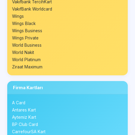
Vakıfbank TercihKart
VakıfBank Worldcard
Wings
Wings Black
Wings Business
Wings Private
World Business
World Nakit
World Platinum
Ziraat Maximum
Firma Kartları
A Card
Antares Kart
Aytemiz Kart
BP Club Card
CarrefourSA Kart