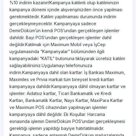
%10 indirim kazanın!Kampanya katılımlı olup katılımınızın
kampanya dönemi içinde alışverişinizden önce yapılması
gerekmektedir. Katılım yapılmaması durumunda indirim
gerçekleşmeyecektir. Kampanyaya sadece
DemirDöküm’ün kendi POS’undan gerçekleşen işlemler
dahildir. Bayi POS’undan gerçekleşen işlemler dahil
değildir.Katılmak için Maximum Mobil veya İşCep
uygulamasında “Kampanyalar” bölümünden ilgili
kampanyadaki “KATIL” butonuna tıklayarak ücretsiz katılım
sağlayabilirsiniz.Uygulamayı telefonunuza
indirin.Kampanyaya dahil olan kartlar: İş Bankası Maximum,
Maximiles ve Privia markalı tüm bireysel kredi kartları
kampanyaya dahildir.Kampanyaya dâhil olmayan kartlar ve
işlemler: Aidatsız kartlar, Ticari Bankamatik ve Kredi
Kartları, Bankamatik Kartlar, Nays Kartlar, MaxiPara Kartlar
ve Maximum POS cihazından yapılmayan işlemler
kampanyaya dâhil değildir. Ek Koşullar: Harcama
esnasında işlemin DemirDöküm POS’undan gerçekleşmesi
gerektiği işlemin yapıldığı bayiye hatırlatılmalıdır.
Kampanya, sadece anlaşmalı DemirDöküm mağazalarında