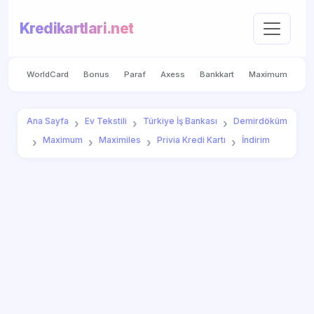
Kredikartlari.net
WorldCard
Bonus
Paraf
Axess
Bankkart
Maximum
Ana Sayfa
Ev Tekstili
Türkiye İş Bankası
Demirdöküm
Maximum
Maximiles
Privia Kredi Kartı
İndirim