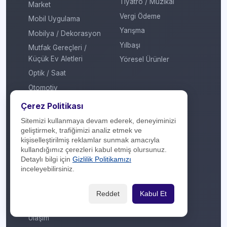
Tiyatro / Müzikal
Market
Vergi Ödeme
Mobil Uygulama
Yarışma
Mobilya / Dekorasyon
Yılbaşı
Mutfak Gereçleri /
Küçük Ev Aletleri
Yöresel Ürünler
Optik / Saat
Otomotiv
Oyuncak / Çocuk
Çerez Politikası
Profesyonel Hizmet
Sitemizi kullanmaya devam ederek, deneyiminizi
geliştirmek, trafiğimizi analiz etmek ve
Sağlık / Hastane
kişiselleştirilmiş reklamlar sunmak amacıyla
Sigorta / Emeklilik
kullandığımız çerezleri kabul etmiş olursunuz.
Detaylı bilgi için
Gizlilik Politikamızı
Spor Giyim
inceleyebilirsiniz.
Spor Merkezi
Tasarım
Reddet
Kabul Et
Turizm / Seyahat
Ulaşım