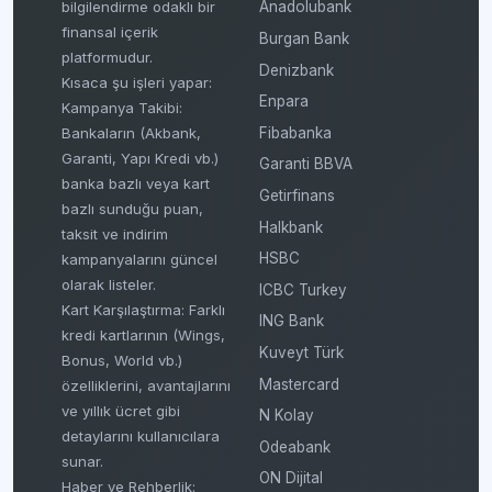
bilgilendirme odaklı bir
Anadolubank
finansal içerik
Burgan Bank
platformudur.
Denizbank
Kısaca şu işleri yapar:
Enpara
Kampanya Takibi:
Fibabanka
Bankaların (Akbank,
Garanti, Yapı Kredi vb.)
Garanti BBVA
banka bazlı veya kart
Getirfinans
bazlı sunduğu puan,
Halkbank
taksit ve indirim
HSBC
kampanyalarını güncel
olarak listeler.
ICBC Turkey
Kart Karşılaştırma: Farklı
ING Bank
kredi kartlarının (Wings,
Kuveyt Türk
Bonus, World vb.)
Mastercard
özelliklerini, avantajlarını
ve yıllık ücret gibi
N Kolay
detaylarını kullanıcılara
Odeabank
sunar.
ON Dijital
Haber ve Rehberlik: