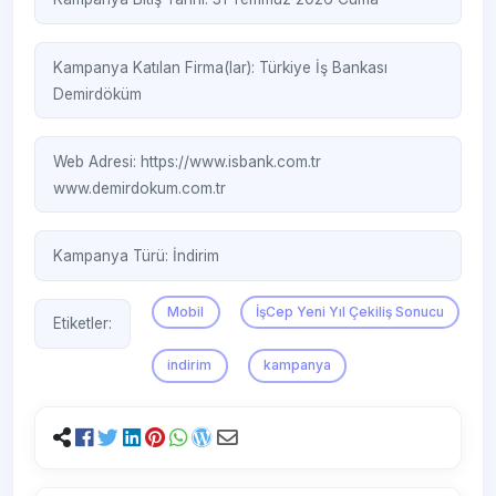
Kampanya Katılan Firma(lar):
Türkiye İş Bankası
Demirdöküm
Web Adresi:
https://www.isbank.com.tr
www.demirdokum.com.tr
Kampanya Türü:
İndirim
Mobil
İşCep Yeni Yıl Çekiliş Sonucu
Etiketler:
indirim
kampanya