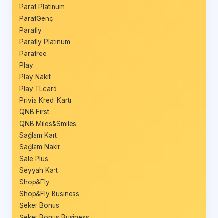
Paraf Platinum
ParafGenç
Parafly
Parafly Platinum
Parafree
Play
Play Nakit
Play TLcard
Privia Kredi Kartı
QNB First
QNB Miles&Smiles
Sağlam Kart
Sağlam Nakit
Sale Plus
Seyyah Kart
Shop&Fly
Shop&Fly Business
Şeker Bonus
Şeker Bonus Business