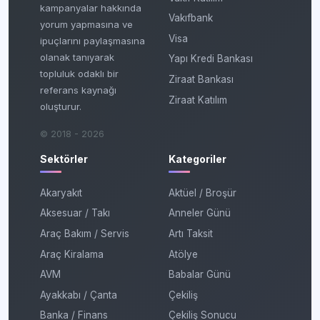
kampanyalar hakkında
Vakıfbank
yorum yapmasına ve
Visa
ipuçlarını paylaşmasına
olanak tanıyarak
Yapı Kredi Bankası
topluluk odaklı bir
Ziraat Bankası
referans kaynağı
Ziraat Katılım
oluşturur.
© 2018 - 2026
Sektörler
Kategoriler
Akaryakıt
Aktüel / Broşür
Aksesuar / Takı
Anneler Günü
Araç Bakım / Servis
Artı Taksit
Araç Kiralama
Atölye
AVM
Babalar Günü
Ayakkabı / Çanta
Çekiliş
Banka / Finans
Çekiliş Sonucu