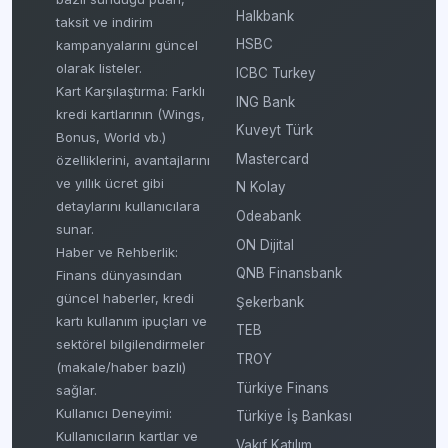
Halkbank
taksit ve indirim
HSBC
kampanyalarını güncel
olarak listeler.
ICBC Turkey
Kart Karşılaştırma: Farklı
ING Bank
kredi kartlarının (Wings,
Kuveyt Türk
Bonus, World vb.)
Mastercard
özelliklerini, avantajlarını
ve yıllık ücret gibi
N Kolay
detaylarını kullanıcılara
Odeabank
sunar.
ON Dijital
Haber ve Rehberlik:
QNB Finansbank
Finans dünyasından
güncel haberler, kredi
Şekerbank
kartı kullanım ipuçları ve
TEB
sektörel bilgilendirmeler
TROY
(makale/haber bazlı)
Türkiye Finans
sağlar.
Kullanıcı Deneyimi:
Türkiye İş Bankası
Kullanıcıların kartlar ve
Vakıf Katılım