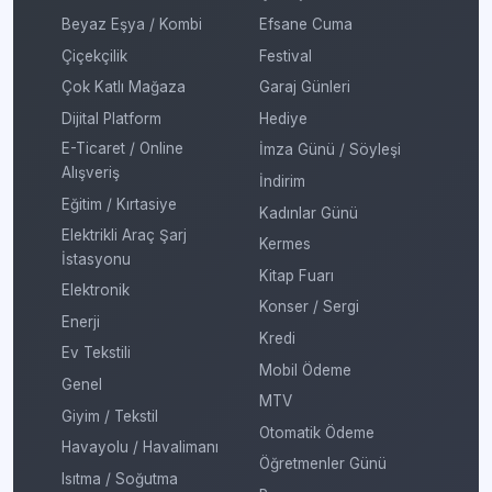
Beyaz Eşya / Kombi
Efsane Cuma
Çiçekçilik
Festival
Çok Katlı Mağaza
Garaj Günleri
Dijital Platform
Hediye
E-Ticaret / Online
İmza Günü / Söyleşi
Alışveriş
İndirim
Eğitim / Kırtasiye
Kadınlar Günü
Elektrikli Araç Şarj
Kermes
İstasyonu
Kitap Fuarı
Elektronik
Konser / Sergi
Enerji
Kredi
Ev Tekstili
Mobil Ödeme
Genel
MTV
Giyim / Tekstil
Otomatik Ödeme
Havayolu / Havalimanı
Öğretmenler Günü
Isıtma / Soğutma