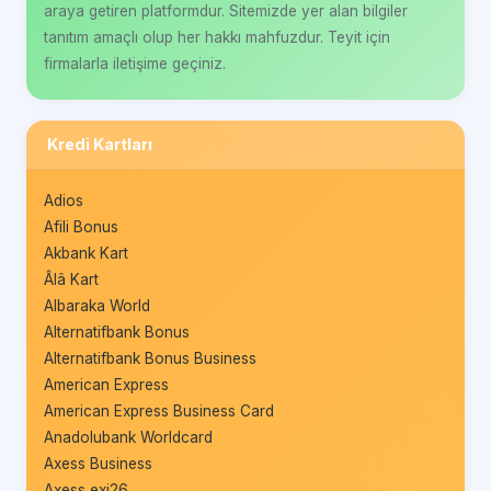
araya getiren platformdur. Sitemizde yer alan bilgiler
tanıtım amaçlı olup her hakkı mahfuzdur. Teyit için
firmalarla iletişime geçiniz.
Kredi Kartları
Adios
Afili Bonus
Akbank Kart
Âlâ Kart
Albaraka World
Alternatifbank Bonus
Alternatifbank Bonus Business
American Express
American Express Business Card
Anadolubank Worldcard
Axess Business
Axess exi26