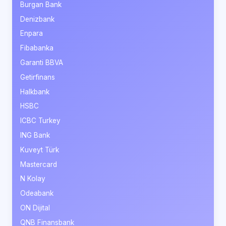
Burgan Bank
Denizbank
Enpara
Fibabanka
Garanti BBVA
Getirfinans
Halkbank
HSBC
ICBC Turkey
ING Bank
Kuveyt Türk
Mastercard
N Kolay
Odeabank
ON Dijital
QNB Finansbank