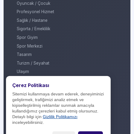
Oyuncak / Çocuk
Profesyonel Hizmet
Sağlık / Hastane
Sigorta / Emeklilik
Spor Giyim
Spor Merkezi
Tasarım
Turizm / Seyahat
Ulaşım
Veteriner / Pet Shop
Çerez Politikası
Yapı Marketi
Sitemizi kullanmaya devam ederek, deneyiminizi
Yurt Dışı / Duty Free
geliştirmek, trafiğimizi analiz etmek ve
kişiselleştirilmiş reklamlar sunmak amacıyla
Hakkımızda
kullandığımız çerezleri kabul etmiş olursunuz.
Detaylı bilgi için
Gizlilik Politikamızı
İletişim
inceleyebilirsiniz.
Yasal Yükümlülük