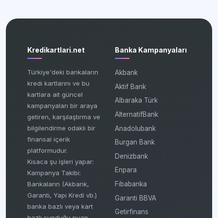
Kredikartlari.net
Banka Kampanyaları
Türkiye'deki bankaların
Akbank
kredi kartlarını ve bu
Aktif Bank
kartlara ait güncel
Albaraka Türk
kampanyaları bir araya
AlternatifBank
getiren, karşılaştırma ve
bilgilendirme odaklı bir
Anadolubank
finansal içerik
Burgan Bank
platformudur.
Denizbank
Kısaca şu işleri yapar:
Enpara
Kampanya Takibi:
Fibabanka
Bankaların (Akbank,
Garanti, Yapı Kredi vb.)
Garanti BBVA
banka bazlı veya kart
Getirfinans
bazlı sunduğu puan,