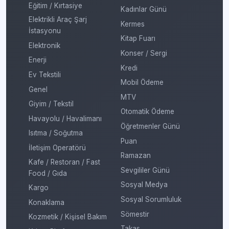
Eğitim / Kırtasiye
Kadınlar Günü
Elektrikli Araç Şarj
Kermes
İstasyonu
Kitap Fuarı
Elektronik
Konser / Sergi
Enerji
Kredi
Ev Tekstili
Mobil Ödeme
Genel
MTV
Giyim / Tekstil
Otomatik Ödeme
Havayolu / Havalimanı
Öğretmenler Günü
Isıtma / Soğutma
Puan
İletişim Operatörü
Ramazan
Kafe / Restoran / Fast
Sevgililer Günü
Food / Gıda
Sosyal Medya
Kargo
Sosyal Sorumluluk
Konaklama
Sömestir
Kozmetik / Kişisel Bakım
Takas