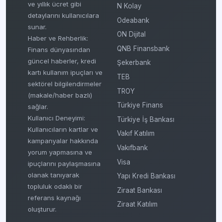
ve yıllık ücret gibi
N Kolay
detaylarını kullanıcılara
Odeabank
sunar.
ON Dijital
Haber ve Rehberlik:
QNB Finansbank
Finans dünyasından
güncel haberler, kredi
Şekerbank
kartı kullanım ipuçları ve
TEB
sektörel bilgilendirmeler
TROY
(makale/haber bazlı)
Türkiye Finans
sağlar.
Kullanıcı Deneyimi:
Türkiye İş Bankası
Kullanıcıların kartlar ve
Vakıf Katılım
kampanyalar hakkında
Vakıfbank
yorum yapmasına ve
Visa
ipuçlarını paylaşmasına
olanak tanıyarak
Yapı Kredi Bankası
topluluk odaklı bir
Ziraat Bankası
referans kaynağı
Ziraat Katılım
oluşturur.