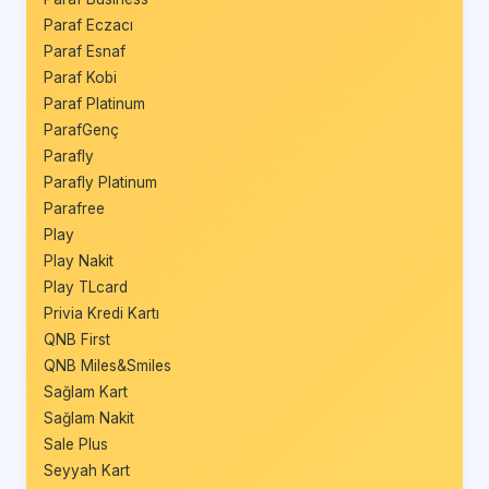
Paraf Eczacı
Paraf Esnaf
Paraf Kobi
Paraf Platinum
ParafGenç
Parafly
Parafly Platinum
Parafree
Play
Play Nakit
Play TLcard
Privia Kredi Kartı
QNB First
QNB Miles&Smiles
Sağlam Kart
Sağlam Nakit
Sale Plus
Seyyah Kart