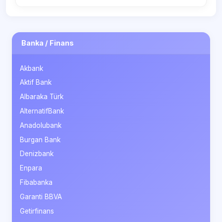
Banka / Finans
Akbank
Aktif Bank
Albaraka Türk
AlternatifBank
Anadolubank
Burgan Bank
Denizbank
Enpara
Fibabanka
Garanti BBVA
Getirfinans