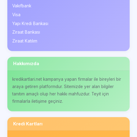
Vakıfbank
Visa
Yapı Kredi Bankası
Ziraat Bankası
Ziraat Katılım
Hakkımızda
kredikartlari.net kampanya yapan firmalar ile bireyleri bir
araya getiren platformdur. Sitemizde yer alan bilgiler
tanıtım amaçlı olup her hakkı mahfuzdur. Teyit için
firmalarla iletişime geçiniz.
Kredi Kartları