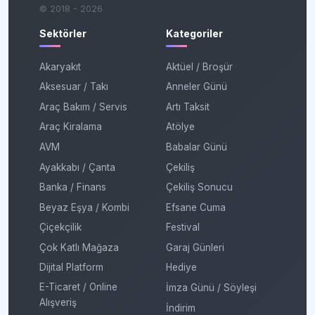
© 2018 - 2026
Sektörler
Kategoriler
Akaryakıt
Aktüel / Broşür
Aksesuar / Takı
Anneler Günü
Araç Bakım / Servis
Artı Taksit
Araç Kiralama
Atölye
AVM
Babalar Günü
Ayakkabı / Çanta
Çekiliş
Banka / Finans
Çekiliş Sonucu
Beyaz Eşya / Kombi
Efsane Cuma
Çiçekçilik
Festival
Çok Katlı Mağaza
Garaj Günleri
Dijital Platform
Hediye
E-Ticaret / Online
İmza Günü / Söyleşi
Alışveriş
İndirim