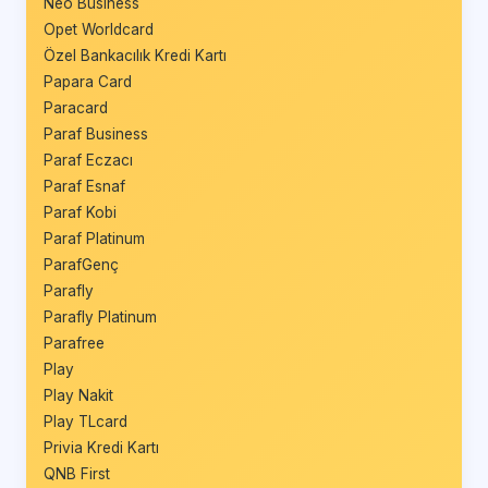
Neo Business
Opet Worldcard
Özel Bankacılık Kredi Kartı
Papara Card
Paracard
Paraf Business
Paraf Eczacı
Paraf Esnaf
Paraf Kobi
Paraf Platinum
ParafGenç
Parafly
Parafly Platinum
Parafree
Play
Play Nakit
Play TLcard
Privia Kredi Kartı
QNB First