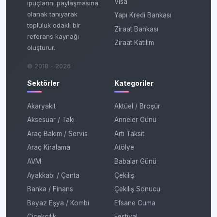
Visa
ipuçlarını paylaşmasına
olanak tanıyarak
Yapı Kredi Bankası
topluluk odaklı bir
Ziraat Bankası
referans kaynağı
Ziraat Katılım
oluşturur.
© 2018 - 2026
Sektörler
Kategoriler
Akaryakıt
Aktüel / Broşür
Aksesuar / Takı
Anneler Günü
Araç Bakım / Servis
Artı Taksit
Araç Kiralama
Atölye
AVM
Babalar Günü
Ayakkabı / Çanta
Çekiliş
Banka / Finans
Çekiliş Sonucu
Beyaz Eşya / Kombi
Efsane Cuma
Çiçekçilik
Festival