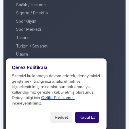
Sağlık / Hastane
Sigorta / Emeklilik
Spor Giyim
Spor Merkezi
Tasarım
Turizm / Seyahat
Ulaşım
Veteriner / Pet Shop
Çerez Politikası
Yapı Marketi
Sitemizi kullanmaya devam ederek, deneyiminizi
Yurt Dışı / Duty Free
geliştirmek, trafiğimizi analiz etmek ve
kişiselleştirilmiş reklamlar sunmak amacıyla
Hakkımızda
kullandığımız çerezleri kabul etmiş olursunuz.
Detaylı bilgi için
Gizlilik Politikamızı
İletişim
inceleyebilirsiniz.
Yasal Yükümlülük
Reddet
Kabul Et
Gizlilik Politikası