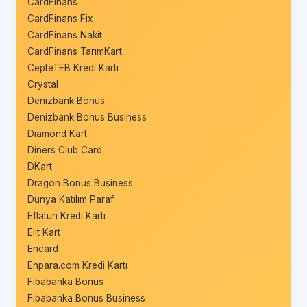
CardFinans
CardFinans Fix
CardFinans Nakit
CardFinans TarımKart
CepteTEB Kredi Kartı
Crystal
Denizbank Bonus
Denizbank Bonus Business
Diamond Kart
Diners Club Card
DKart
Dragon Bonus Business
Dünya Katılım Paraf
Eflatun Kredi Kartı
Elit Kart
Encard
Enpara.com Kredi Kartı
Fibabanka Bonus
Fibabanka Bonus Business