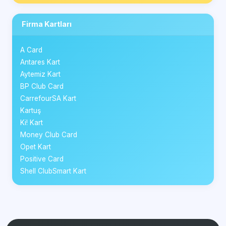
Firma Kartları
A Card
Antares Kart
Aytemiz Kart
BP Club Card
CarrefourSA Kart
Kartuş
Ki! Kart
Money Club Card
Opet Kart
Positive Card
Shell ClubSmart Kart