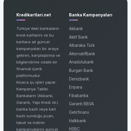
Kredikartlari.net
Banka Kampanyaları
Türkiye'deki bankaların
Akbank
kredi kartlarını ve bu
Aktif Bank
kartlara ait güncel
Albaraka Türk
kampanyaları bir araya
AlternatifBank
getiren, karşılaştırma ve
bilgilendirme odaklı bir
Anadolubank
finansal içerik
Burgan Bank
platformudur.
Denizbank
Kısaca şu işleri yapar:
Enpara
Kampanya Takibi:
Fibabanka
Bankaların (Akbank,
Garanti, Yapı Kredi vb.)
Garanti BBVA
banka bazlı veya kart
Getirfinans
bazlı sunduğu puan,
Halkbank
taksit ve indirim
HSBC
kampanyalarını güncel