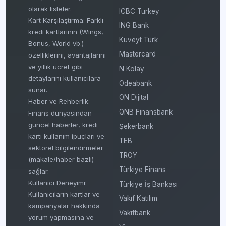
olarak listeler.
ICBC Turkey
Kart Karşılaştırma: Farklı
ING Bank
kredi kartlarının (Wings,
Kuveyt Türk
Bonus, World vb.)
Mastercard
özelliklerini, avantajlarını
ve yıllık ücret gibi
N Kolay
detaylarını kullanıcılara
Odeabank
sunar.
ON Dijital
Haber ve Rehberlik:
QNB Finansbank
Finans dünyasından
güncel haberler, kredi
Şekerbank
kartı kullanım ipuçları ve
TEB
sektörel bilgilendirmeler
TROY
(makale/haber bazlı)
Türkiye Finans
sağlar.
Kullanıcı Deneyimi:
Türkiye İş Bankası
Kullanıcıların kartlar ve
Vakıf Katılım
kampanyalar hakkında
Vakıfbank
yorum yapmasına ve