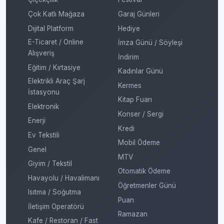
Çok Katlı Mağaza
Garaj Günleri
Dijital Platform
Hediye
E-Ticaret / Online
İmza Günü / Söyleşi
Alışveriş
İndirim
Eğitim / Kırtasiye
Kadınlar Günü
Elektrikli Araç Şarj
Kermes
İstasyonu
Kitap Fuarı
Elektronik
Konser / Sergi
Enerji
Kredi
Ev Tekstili
Mobil Ödeme
Genel
MTV
Giyim / Tekstil
Otomatik Ödeme
Havayolu / Havalimanı
Öğretmenler Günü
Isıtma / Soğutma
Puan
İletişim Operatörü
Ramazan
Kafe / Restoran / Fast