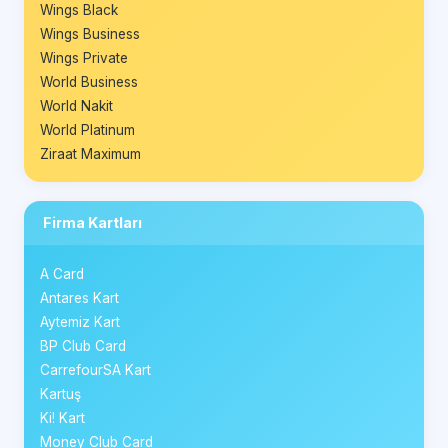
Wings Black
Wings Business
Wings Private
World Business
World Nakit
World Platinum
Ziraat Maximum
Firma Kartları
A Card
Antares Kart
Aytemiz Kart
BP Club Card
CarrefourSA Kart
Kartuş
Ki! Kart
Money Club Card