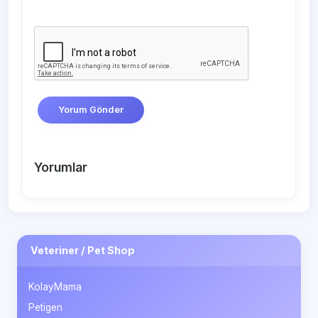
Yorum Gönder
Yorumlar
Veteriner / Pet Shop
KolayMama
Petigen