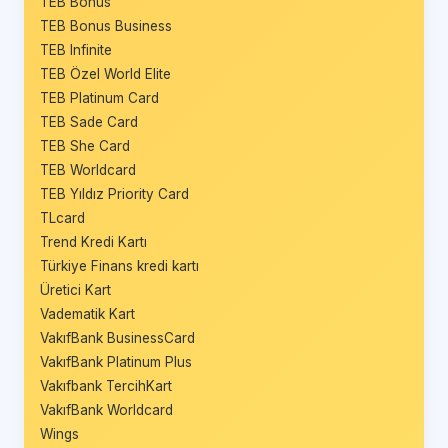
TEB Bonus
TEB Bonus Business
TEB Infinite
TEB Özel World Elite
TEB Platinum Card
TEB Sade Card
TEB She Card
TEB Worldcard
TEB Yıldız Priority Card
TLcard
Trend Kredi Kartı
Türkiye Finans kredi kartı
Üretici Kart
Vadematik Kart
VakıfBank BusinessCard
VakıfBank Platinum Plus
Vakıfbank TercihKart
VakıfBank Worldcard
Wings