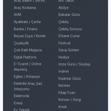
Araç Bakım / Servis
Artı Taksit
Araç Kiralama
Atölye
AVM
Babalar Günü
Ayakkabı / Çanta
Çekiliş
Banka / Finans
Çekiliş Sonucu
Beyaz Eşya / Kombi
Efsane Cuma
Çiçekçilik
Festival
Çok Katlı Mağaza
Garaj Günleri
Dijital Platform
Hediye
E-Ticaret / Online
İmza Günü / Söyleşi
Alışveriş
İndirim
Eğitim / Kırtasiye
Kadınlar Günü
Elektrikli Araç Şarj
Kermes
İstasyonu
Kitap Fuarı
Elektronik
Konser / Sergi
Enerji
Kredi
Ev Tekstili