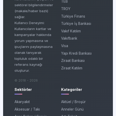
TEB
sektörel bilgilendirmeler
TROY
(makale/haber bazlı)
Türkiye Finans
sağlar.
Kullanıcı Deneyimi:
Türkiye İş Bankası
Kullanıcıların kartlar ve
Vakıf Katılım
kampanyalar hakkında
Vakıfbank
yorum yapmasına ve
Visa
ipuçlarını paylaşmasına
olanak tanıyarak
Yapı Kredi Bankası
topluluk odaklı bir
Ziraat Bankası
referans kaynağı
Ziraat Katılım
oluşturur.
© 2018 - 2026
Sektörler
Kategoriler
Akaryakıt
Aktüel / Broşür
Aksesuar / Takı
Anneler Günü