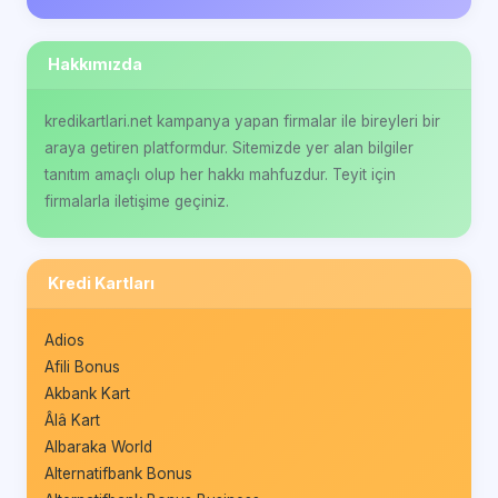
Hakkımızda
kredikartlari.net kampanya yapan firmalar ile bireyleri bir
araya getiren platformdur. Sitemizde yer alan bilgiler
tanıtım amaçlı olup her hakkı mahfuzdur. Teyit için
firmalarla iletişime geçiniz.
Kredi Kartları
Adios
Afili Bonus
Akbank Kart
Âlâ Kart
Albaraka World
Alternatifbank Bonus