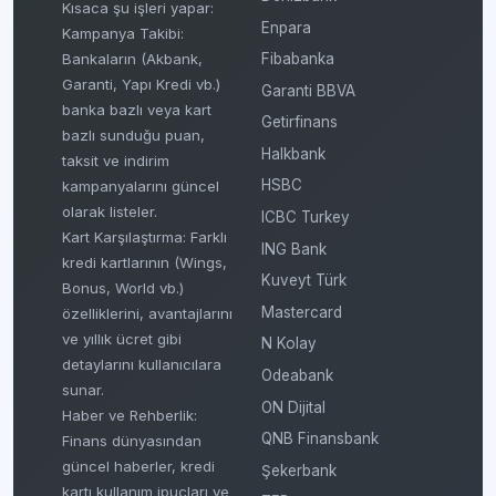
Kısaca şu işleri yapar:
Enpara
Kampanya Takibi:
Fibabanka
Bankaların (Akbank,
Garanti, Yapı Kredi vb.)
Garanti BBVA
banka bazlı veya kart
Getirfinans
bazlı sunduğu puan,
Halkbank
taksit ve indirim
HSBC
kampanyalarını güncel
olarak listeler.
ICBC Turkey
Kart Karşılaştırma: Farklı
ING Bank
kredi kartlarının (Wings,
Kuveyt Türk
Bonus, World vb.)
Mastercard
özelliklerini, avantajlarını
ve yıllık ücret gibi
N Kolay
detaylarını kullanıcılara
Odeabank
sunar.
ON Dijital
Haber ve Rehberlik:
QNB Finansbank
Finans dünyasından
güncel haberler, kredi
Şekerbank
kartı kullanım ipuçları ve