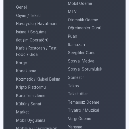
Mobil Ödeme
Genel
MTV
Giyim / Tekstil
Otomatik Ödeme
Havayolu / Havalimanı
Öğretmenler Günü
Isıtma / Soğutma
Puan
İletişim Operatörü
Ramazan
Kafe / Restoran / Fast
Sevgililer Günü
Food / Gıda
Sosyal Medya
Kargo
Sosyal Sorumluluk
Konaklama
Sömestir
Kozmetik / Kişisel Bakım
Takas
Kripto Platformu
Taksit Atlat
Kuru Temizleme
Temassız Ödeme
Kültür / Sanat
Tiyatro / Müzikal
Market
Vergi Ödeme
Mobil Uygulama
Yarışma
Mobilya / Dekorasyon