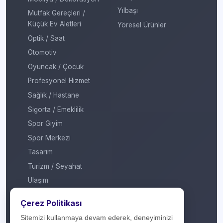
Yılbaşı
Mutfak Gereçleri /
Küçük Ev Aletleri
Yöresel Ürünler
Optik / Saat
Otomotiv
Oyuncak / Çocuk
Profesyonel Hizmet
Sağlık / Hastane
Sigorta / Emeklilik
Spor Giyim
Spor Merkezi
Tasarım
Turizm / Seyahat
Ulaşım
Veteriner / Pet Shop
Çerez Politikası
Yapı Marketi
Sitemizi kullanmaya devam ederek, deneyiminizi