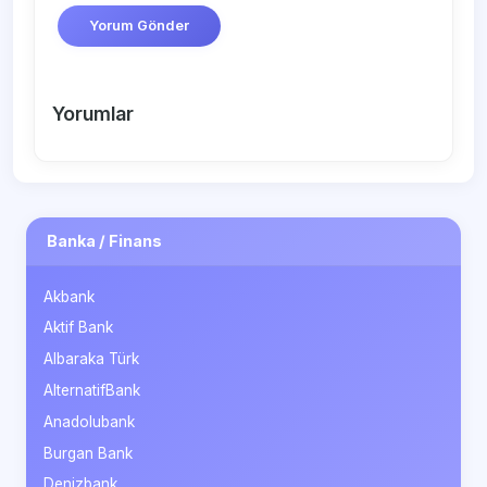
Yorum Gönder
Yorumlar
Banka / Finans
Akbank
Aktif Bank
Albaraka Türk
AlternatifBank
Anadolubank
Burgan Bank
Denizbank