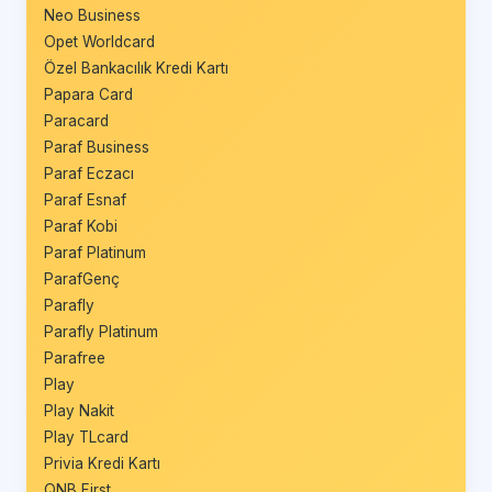
Neo Business
Opet Worldcard
Özel Bankacılık Kredi Kartı
Papara Card
Paracard
Paraf Business
Paraf Eczacı
Paraf Esnaf
Paraf Kobi
Paraf Platinum
ParafGenç
Parafly
Parafly Platinum
Parafree
Play
Play Nakit
Play TLcard
Privia Kredi Kartı
QNB First