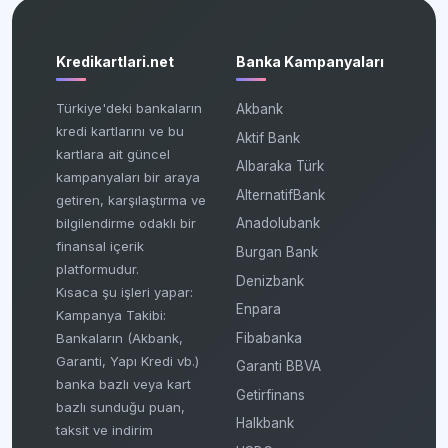
Kredikartlari.net
Banka Kampanyaları
Türkiye'deki bankaların
Akbank
kredi kartlarını ve bu
Aktif Bank
kartlara ait güncel
Albaraka Türk
kampanyaları bir araya
AlternatifBank
getiren, karşılaştırma ve
bilgilendirme odaklı bir
Anadolubank
finansal içerik
Burgan Bank
platformudur.
Denizbank
Kısaca şu işleri yapar:
Enpara
Kampanya Takibi:
Fibabanka
Bankaların (Akbank,
Garanti, Yapı Kredi vb.)
Garanti BBVA
banka bazlı veya kart
Getirfinans
bazlı sunduğu puan,
Halkbank
taksit ve indirim