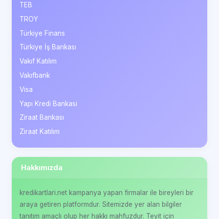
TEB
TROY
Türkiye Finans
Türkiye İş Bankası
Vakıf Katılım
Vakıfbank
Visa
Yapı Kredi Bankası
Ziraat Bankası
Ziraat Katılım
Hakkımızda
kredikartlari.net kampanya yapan firmalar ile bireyleri bir
araya getiren platformdur. Sitemizde yer alan bilgiler
tanıtım amaçlı olup her hakkı mahfuzdur. Teyit için