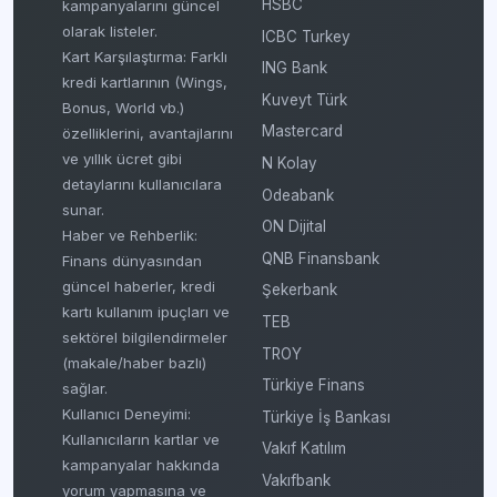
HSBC
kampanyalarını güncel
olarak listeler.
ICBC Turkey
Kart Karşılaştırma: Farklı
ING Bank
kredi kartlarının (Wings,
Kuveyt Türk
Bonus, World vb.)
Mastercard
özelliklerini, avantajlarını
ve yıllık ücret gibi
N Kolay
detaylarını kullanıcılara
Odeabank
sunar.
ON Dijital
Haber ve Rehberlik:
QNB Finansbank
Finans dünyasından
güncel haberler, kredi
Şekerbank
kartı kullanım ipuçları ve
TEB
sektörel bilgilendirmeler
TROY
(makale/haber bazlı)
Türkiye Finans
sağlar.
Kullanıcı Deneyimi:
Türkiye İş Bankası
Kullanıcıların kartlar ve
Vakıf Katılım
kampanyalar hakkında
Vakıfbank
yorum yapmasına ve