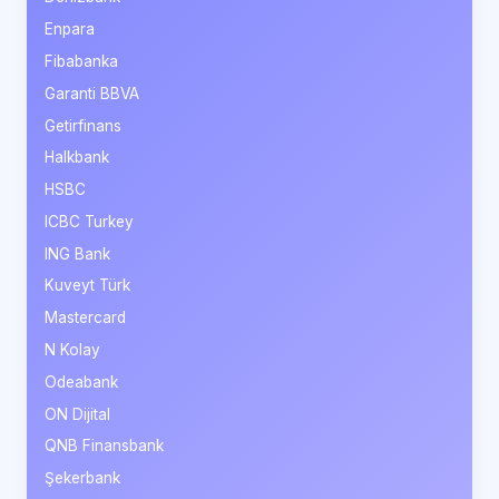
Enpara
Fibabanka
Garanti BBVA
Getirfinans
Halkbank
HSBC
ICBC Turkey
ING Bank
Kuveyt Türk
Mastercard
N Kolay
Odeabank
ON Dijital
QNB Finansbank
Şekerbank