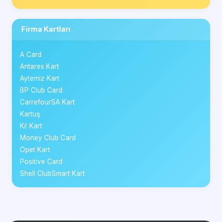
Firma Kartları
A Card
Antares Kart
Aytemiz Kart
BP Club Card
CarrefourSA Kart
Kartuş
Ki! Kart
Money Club Card
Opet Kart
Positive Card
Shell ClubSmart Kart