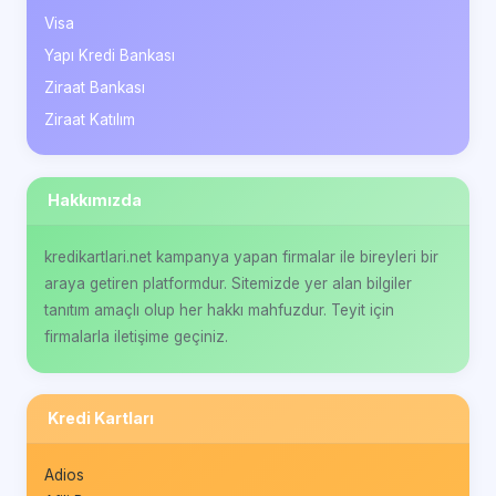
Visa
Yapı Kredi Bankası
Ziraat Bankası
Ziraat Katılım
Hakkımızda
kredikartlari.net kampanya yapan firmalar ile bireyleri bir
araya getiren platformdur. Sitemizde yer alan bilgiler
tanıtım amaçlı olup her hakkı mahfuzdur. Teyit için
firmalarla iletişime geçiniz.
Kredi Kartları
Adios