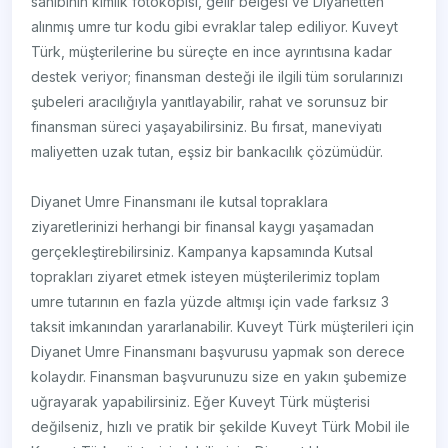
sahibinin kimlik fotokopisi, gelir belgesi ve Diyanetten
alınmış umre tur kodu gibi evraklar talep ediliyor. Kuveyt
Türk, müşterilerine bu süreçte en ince ayrıntısına kadar
destek veriyor; finansman desteği ile ilgili tüm sorularınızı
şubeleri aracılığıyla yanıtlayabilir, rahat ve sorunsuz bir
finansman süreci yaşayabilirsiniz. Bu fırsat, maneviyatı
maliyetten uzak tutan, eşsiz bir bankacılık çözümüdür.
Diyanet Umre Finansmanı ile kutsal topraklara
ziyaretlerinizi herhangi bir finansal kaygı yaşamadan
gerçekleştirebilirsiniz. Kampanya kapsamında Kutsal
toprakları ziyaret etmek isteyen müşterilerimiz toplam
umre tutarının en fazla yüzde altmışı için vade farksız 3
taksit imkanından yararlanabilir. Kuveyt Türk müşterileri için
Diyanet Umre Finansmanı başvurusu yapmak son derece
kolaydır. Finansman başvurunuzu size en yakın şubemize
uğrayarak yapabilirsiniz. Eğer Kuveyt Türk müşterisi
değilseniz, hızlı ve pratik bir şekilde Kuveyt Türk Mobil ile