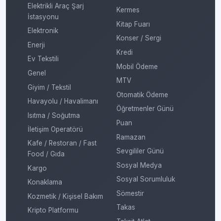
Elektrikli Araç Şarj
Kermes
İstasyonu
Kitap Fuarı
Elektronik
Konser / Sergi
Enerji
Kredi
Ev Tekstili
Mobil Ödeme
Genel
MTV
Giyim / Tekstil
Otomatik Ödeme
Havayolu / Havalimanı
Öğretmenler Günü
Isıtma / Soğutma
Puan
İletişim Operatörü
Ramazan
Kafe / Restoran / Fast
Sevgililer Günü
Food / Gıda
Sosyal Medya
Kargo
Sosyal Sorumluluk
Konaklama
Sömestir
Kozmetik / Kişisel Bakım
Takas
Kripto Platformu