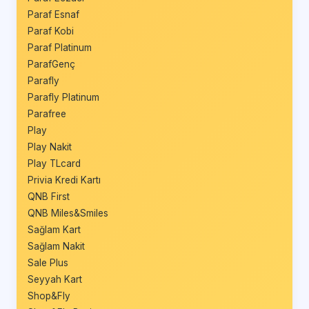
Paraf Esnaf
Paraf Kobi
Paraf Platinum
ParafGenç
Parafly
Parafly Platinum
Parafree
Play
Play Nakit
Play TLcard
Privia Kredi Kartı
QNB First
QNB Miles&Smiles
Sağlam Kart
Sağlam Nakit
Sale Plus
Seyyah Kart
Shop&Fly