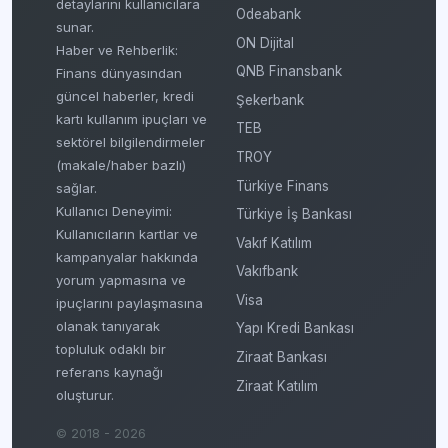
detaylarını kullanıcılara
Odeabank
sunar.
ON Dijital
Haber ve Rehberlik:
QNB Finansbank
Finans dünyasından
güncel haberler, kredi
Şekerbank
kartı kullanım ipuçları ve
TEB
sektörel bilgilendirmeler
TROY
(makale/haber bazlı)
Türkiye Finans
sağlar.
Kullanıcı Deneyimi:
Türkiye İş Bankası
Kullanıcıların kartlar ve
Vakıf Katılım
kampanyalar hakkında
Vakıfbank
yorum yapmasına ve
Visa
ipuçlarını paylaşmasına
olanak tanıyarak
Yapı Kredi Bankası
topluluk odaklı bir
Ziraat Bankası
referans kaynağı
Ziraat Katılım
oluşturur.
© 2018 - 2026