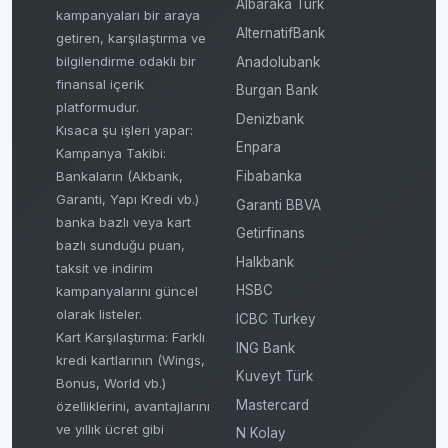
Albaraka Türk
kampanyaları bir araya
AlternatifBank
getiren, karşılaştırma ve
bilgilendirme odaklı bir
Anadolubank
finansal içerik
Burgan Bank
platformudur.
Denizbank
Kısaca şu işleri yapar:
Enpara
Kampanya Takibi:
Fibabanka
Bankaların (Akbank,
Garanti, Yapı Kredi vb.)
Garanti BBVA
banka bazlı veya kart
Getirfinans
bazlı sunduğu puan,
Halkbank
taksit ve indirim
HSBC
kampanyalarını güncel
olarak listeler.
ICBC Turkey
Kart Karşılaştırma: Farklı
ING Bank
kredi kartlarının (Wings,
Kuveyt Türk
Bonus, World vb.)
Mastercard
özelliklerini, avantajlarını
ve yıllık ücret gibi
N Kolay