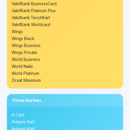
VakıfBank BusinessCard
VakıfBank Platinum Plus
Vakıfbank TercihKart
VakıfBank Worldcard
Wings
Wings Black
Wings Business
Wings Private
World Business
World Nakit
World Platinum
Ziraat Maximum
Firma Kartları
A Card
Antares Kart
Aytemiz Kart