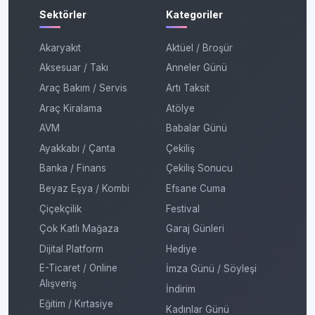
Sektörler
Kategoriler
Akaryakıt
Aktüel / Broşür
Aksesuar / Takı
Anneler Günü
Araç Bakım / Servis
Artı Taksit
Araç Kiralama
Atölye
AVM
Babalar Günü
Ayakkabı / Çanta
Çekiliş
Banka / Finans
Çekiliş Sonucu
Beyaz Eşya / Kombi
Efsane Cuma
Çiçekçilik
Festival
Çok Katlı Mağaza
Garaj Günleri
Dijital Platform
Hediye
E-Ticaret / Online
İmza Günü / Söyleşi
Alışveriş
İndirim
Eğitim / Kırtasiye
Kadınlar Günü