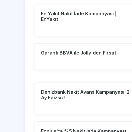
En Yakıt Nakit İade Kampanyası |
EnYakıt
Garanti BBVA ile Jolly'den Fırsat!
Denizbank Nakit Avans Kampanyası: 2
Ay Faizsiz!
Enplus'ta %5 Nakit İade Kampanyası