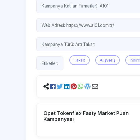
Kampanya Katılan Firma(lar):
A101
Web Adresi:
https://www.a101.com.tr/
Kampanya Türü:
Artı Taksit
Taksit
Alışveriş
indir
Etiketler:
Opet Tokenflex Fasty Market Puan
Kampanyası