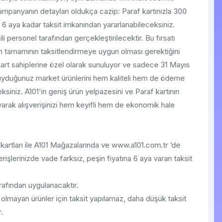
ampanyanın detayları oldukça cazip: Paraf kartınızla 300
an 6 aya kadar taksit imkanından yararlanabileceksiniz.
i personel tarafından gerçekleştirilecektir. Bu fırsatı
rin tamamının taksitlendirmeye uygun olması gerektiğini
art sahiplerine özel olarak sunuluyor ve sadece 31 Mayıs
duyduğunuz market ürünlerini hem kaliteli hem de ödeme
eksiniz. A101'in geniş ürün yelpazesini ve Paraf kartının
layarak alışverişinizi hem keyifli hem de ekonomik hale
kartları ile A101 Mağazalarında ve www.a101.com.tr ‘de
işlerinizde vade farksız, peşin fiyatına 6 aya varan taksit
arafından uygulanacaktır.
lmayan ürünler için taksit yapılamaz, daha düşük taksit
.