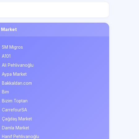
Market
5M Migros
A101
Ali Pehlivanoğlu
Aypa Market
Bakkaldan.com
Bim
Bizim Toptan
CarrefourSA
Çağdaş Market
Damla Market
Hanif Pehlivanoğlu