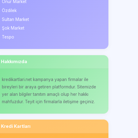
Onur Market
Özdilek
Sultan Market
Şok Market
Tespo
Hakkımızda
kredikartlari.net kampanya yapan firmalar ile
bireyleri bir araya getiren platformdur. Sitemizde
yer alan bilgiler tanıtım amaçlı olup her hakkı
mahfuzdur. Teyit için firmalarla iletişime geçiniz.
Kredi Kartları