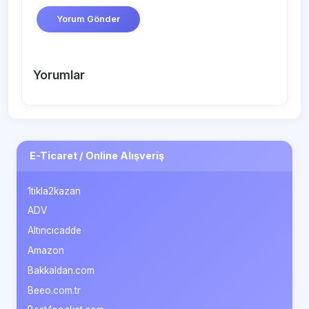
Yorum Gönder
Yorumlar
E-Ticaret / Online Alışveriş
1tikla2kazan
ADV
Altıncıcadde
Amazon
Bakkaldan.com
Beeo.com.tr