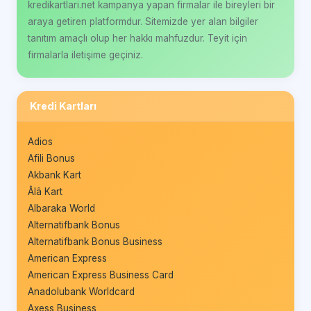
kredikartlari.net kampanya yapan firmalar ile bireyleri bir
araya getiren platformdur. Sitemizde yer alan bilgiler
tanıtım amaçlı olup her hakkı mahfuzdur. Teyit için
firmalarla iletişime geçiniz.
Kredi Kartları
Adios
Afili Bonus
Akbank Kart
Âlâ Kart
Albaraka World
Alternatifbank Bonus
Alternatifbank Bonus Business
American Express
American Express Business Card
Anadolubank Worldcard
Axess Business