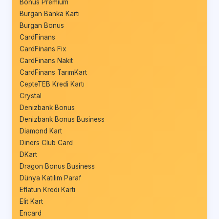
Bonus Premium
Burgan Banka Kartı
Burgan Bonus
CardFinans
CardFinans Fix
CardFinans Nakit
CardFinans TarımKart
CepteTEB Kredi Kartı
Crystal
Denizbank Bonus
Denizbank Bonus Business
Diamond Kart
Diners Club Card
DKart
Dragon Bonus Business
Dünya Katılım Paraf
Eflatun Kredi Kartı
Elit Kart
Encard