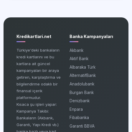
Kredikartlari.net
Banka Kampanyaları
Türkiye'deki bankaların
Akbank
kredi kartlarını ve bu
Aktif Bank
kartlara ait güncel
Albaraka Türk
kampanyaları bir araya
AlternatifBank
getiren, karşılaştırma ve
bilgilendirme odaklı bir
Anadolubank
finansal içerik
Burgan Bank
platformudur.
Denizbank
Kısaca şu işleri yapar:
Enpara
Kampanya Takibi:
Fibabanka
Bankaların (Akbank,
Garanti, Yapı Kredi vb.)
Garanti BBVA
banka bazlı veya kart