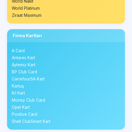
World Nakit
World Platinum
Ziraat Maximum
Firma Kartları
A Card
Antares Kart
Aytemiz Kart
BP Club Card
CarrefourSA Kart
Kartuş
Ki! Kart
Money Club Card
Opet Kart
Positive Card
Shell ClubSmart Kart