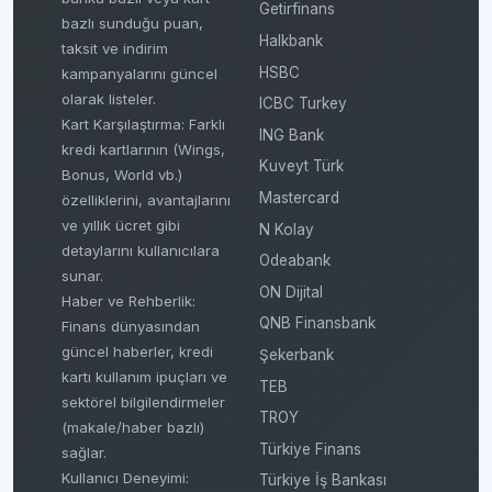
Getirfinans
bazlı sunduğu puan,
Halkbank
taksit ve indirim
HSBC
kampanyalarını güncel
olarak listeler.
ICBC Turkey
Kart Karşılaştırma: Farklı
ING Bank
kredi kartlarının (Wings,
Kuveyt Türk
Bonus, World vb.)
Mastercard
özelliklerini, avantajlarını
ve yıllık ücret gibi
N Kolay
detaylarını kullanıcılara
Odeabank
sunar.
ON Dijital
Haber ve Rehberlik:
QNB Finansbank
Finans dünyasından
güncel haberler, kredi
Şekerbank
kartı kullanım ipuçları ve
TEB
sektörel bilgilendirmeler
TROY
(makale/haber bazlı)
Türkiye Finans
sağlar.
Kullanıcı Deneyimi:
Türkiye İş Bankası