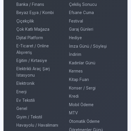
Banka / Finans
Çekiliş Sonucu
Beyaz Eşya / Kombi
Efsane Cuma
Çiçekçilik
Festival
Çok Katlı Mağaza
Garaj Günleri
Dijital Platform
Hediye
E-Ticaret / Online
İmza Günü / Söyleşi
Alışveriş
İndirim
Eğitim / Kırtasiye
Kadınlar Günü
Elektrikli Araç Şarj
Kermes
İstasyonu
Kitap Fuarı
Elektronik
Konser / Sergi
Enerji
Kredi
Ev Tekstili
Mobil Ödeme
Genel
MTV
Giyim / Tekstil
Otomatik Ödeme
Havayolu / Havalimanı
Öğretmenler Günü