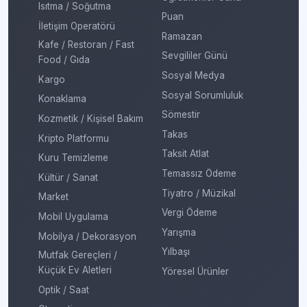
Isıtma / Soğutma
Puan
İletişim Operatörü
Ramazan
Kafe / Restoran / Fast
Sevgililer Günü
Food / Gıda
Sosyal Medya
Kargo
Sosyal Sorumluluk
Konaklama
Sömestir
Kozmetik / Kişisel Bakım
Takas
Kripto Platformu
Taksit Atlat
Kuru Temizleme
Temassız Ödeme
Kültür / Sanat
Tiyatro / Müzikal
Market
Vergi Ödeme
Mobil Uygulama
Yarışma
Mobilya / Dekorasyon
Yılbaşı
Mutfak Gereçleri /
Küçük Ev Aletleri
Yöresel Ürünler
Optik / Saat