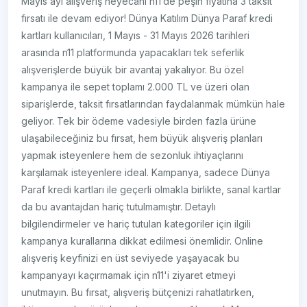
Mayıs ayı alışveriş heyecanı n11’de peşin fiyatına 3 taksit
fırsatı ile devam ediyor! Dünya Katılım Dünya Paraf kredi
kartları kullanıcıları, 1 Mayıs - 31 Mayıs 2026 tarihleri
arasında n11 platformunda yapacakları tek seferlik
alışverişlerde büyük bir avantaj yakalıyor. Bu özel
kampanya ile sepet toplamı 2.000 TL ve üzeri olan
siparişlerde, taksit fırsatlarından faydalanmak mümkün hale
geliyor. Tek bir ödeme vadesiyle birden fazla ürüne
ulaşabileceğiniz bu fırsat, hem büyük alışveriş planları
yapmak isteyenlere hem de sezonluk ihtiyaçlarını
karşılamak isteyenlere ideal. Kampanya, sadece Dünya
Paraf kredi kartları ile geçerli olmakla birlikte, sanal kartlar
da bu avantajdan hariç tutulmamıştır. Detaylı
bilgilendirmeler ve hariç tutulan kategoriler için ilgili
kampanya kurallarına dikkat edilmesi önemlidir. Online
alışveriş keyfinizi en üst seviyede yaşayacak bu
kampanyayı kaçırmamak için n11'i ziyaret etmeyi
unutmayın. Bu fırsat, alışveriş bütçenizi rahatlatırken,