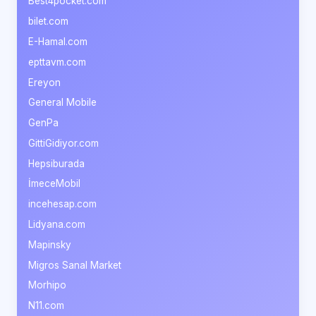
Best4pocket.com
bilet.com
E-Hamal.com
epttavm.com
Ereyon
General Mobile
GenPa
GittiGidiyor.com
Hepsiburada
İmeceMobil
incehesap.com
Lidyana.com
Mapinsky
Migros Sanal Market
Morhipo
N11.com