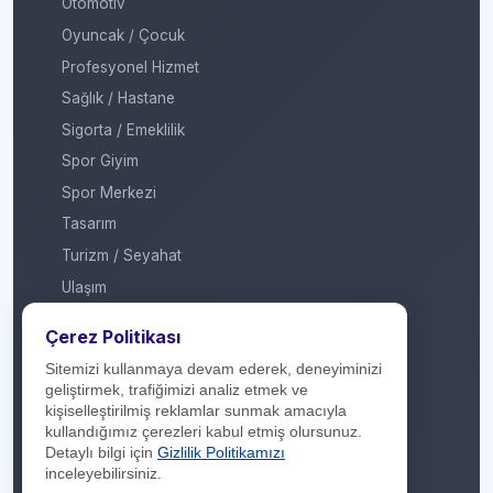
Otomotiv
Oyuncak / Çocuk
Profesyonel Hizmet
Sağlık / Hastane
Sigorta / Emeklilik
Spor Giyim
Spor Merkezi
Tasarım
Turizm / Seyahat
Ulaşım
Veteriner / Pet Shop
Çerez Politikası
Yapı Marketi
Sitemizi kullanmaya devam ederek, deneyiminizi
Yurt Dışı / Duty Free
geliştirmek, trafiğimizi analiz etmek ve
kişiselleştirilmiş reklamlar sunmak amacıyla
Hakkımızda
kullandığımız çerezleri kabul etmiş olursunuz.
Detaylı bilgi için
Gizlilik Politikamızı
İletişim
inceleyebilirsiniz.