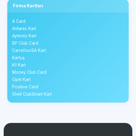
Firma Kartları
A Card
Antares Kart
Aytemiz Kart
BP Club Card
CarrefourSA Kart
Kartuş
Ki! Kart
Money Club Card
Opet Kart
Positive Card
Shell ClubSmart Kart