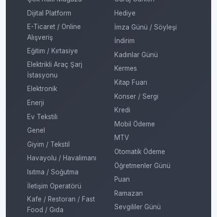
Dijital Platform
Hediye
E-Ticaret / Online
İmza Günü / Söyleşi
Alışveriş
İndirim
Eğitim / Kırtasiye
Kadınlar Günü
Elektrikli Araç Şarj
Kermes
İstasyonu
Kitap Fuarı
Elektronik
Konser / Sergi
Enerji
Kredi
Ev Tekstili
Mobil Ödeme
Genel
MTV
Giyim / Tekstil
Otomatik Ödeme
Havayolu / Havalimanı
Öğretmenler Günü
Isıtma / Soğutma
Puan
İletişim Operatörü
Ramazan
Kafe / Restoran / Fast
Sevgililer Günü
Food / Gıda