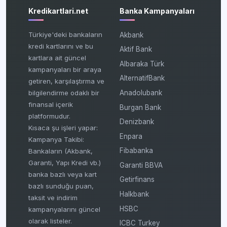
Kredikartlari.net
Banka Kampanyaları
Türkiye'deki bankaların
Akbank
kredi kartlarını ve bu
Aktif Bank
kartlara ait güncel
Albaraka Türk
kampanyaları bir araya
AlternatifBank
getiren, karşılaştırma ve
bilgilendirme odaklı bir
Anadolubank
finansal içerik
Burgan Bank
platformudur.
Denizbank
Kısaca şu işleri yapar:
Enpara
Kampanya Takibi:
Fibabanka
Bankaların (Akbank,
Garanti, Yapı Kredi vb.)
Garanti BBVA
banka bazlı veya kart
Getirfinans
bazlı sunduğu puan,
Halkbank
taksit ve indirim
HSBC
kampanyalarını güncel
olarak listeler.
ICBC Turkey