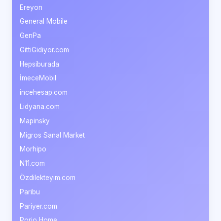
Ereyon
General Mobile
GenPa
GittiGidiyor.com
Hepsiburada
İmeceMobil
incehesap.com
Lidyana.com
Mapinsky
Migros Sanal Market
Morhipo
N11.com
Özdilekteyim.com
Paribu
Pariyer.com
Porio Home