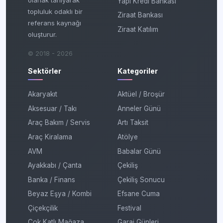
Yapı Kredi Bankası
topluluk odaklı bir
Ziraat Bankası
referans kaynağı
Ziraat Katılım
oluşturur.
© 2018 - 2026
Sektörler
Kategoriler
Akaryakıt
Aktüel / Broşür
Aksesuar / Takı
Anneler Günü
Araç Bakım / Servis
Artı Taksit
Araç Kiralama
Atölye
AVM
Babalar Günü
Ayakkabı / Çanta
Çekiliş
Banka / Finans
Çekiliş Sonucu
Beyaz Eşya / Kombi
Efsane Cuma
Çiçekçilik
Festival
Çok Katlı Mağaza
Garaj Günleri