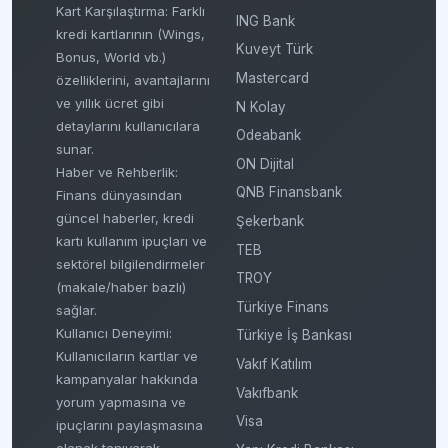
Kart Karşılaştırma: Farklı
ING Bank
kredi kartlarının (Wings,
Kuveyt Türk
Bonus, World vb.)
Mastercard
özelliklerini, avantajlarını
ve yıllık ücret gibi
N Kolay
detaylarını kullanıcılara
Odeabank
sunar.
ON Dijital
Haber ve Rehberlik:
QNB Finansbank
Finans dünyasından
güncel haberler, kredi
Şekerbank
kartı kullanım ipuçları ve
TEB
sektörel bilgilendirmeler
TROY
(makale/haber bazlı)
Türkiye Finans
sağlar.
Kullanıcı Deneyimi:
Türkiye İş Bankası
Kullanıcıların kartlar ve
Vakıf Katılım
kampanyalar hakkında
Vakıfbank
yorum yapmasına ve
Visa
ipuçlarını paylaşmasına
olanak tanıyarak