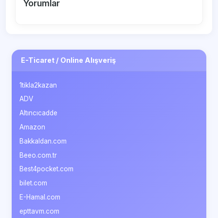
Yorumlar
E-Ticaret / Online Alışveriş
1tikla2kazan
ADV
Altıncıcadde
Amazon
Bakkaldan.com
Beeo.com.tr
Best4pocket.com
bilet.com
E-Hamal.com
epttavm.com