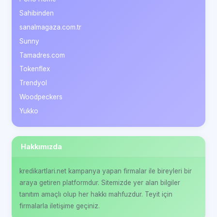
Sahibinden
sanalmagaza.com.tr
Sunny
Tamadres.com
Tokenflex
Trendyol
Woodpeckers
Yukko
Hakkımızda
kredikartlari.net kampanya yapan firmalar ile bireyleri bir
araya getiren platformdur. Sitemizde yer alan bilgiler
tanıtım amaçlı olup her hakkı mahfuzdur. Teyit için
firmalarla iletişime geçiniz.