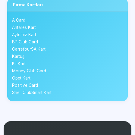
Firma Kartları
A Card
Antares Kart
Aytemiz Kart
BP Club Card
CarrefourSA Kart
Kartuş
Ki! Kart
Money Club Card
Opet Kart
Positive Card
Shell ClubSmart Kart