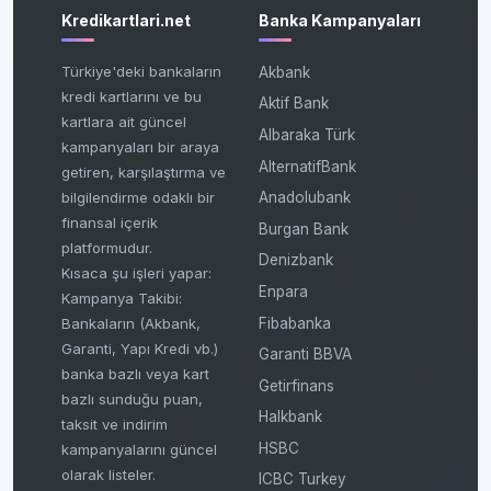
Kredikartlari.net
Banka Kampanyaları
Türkiye'deki bankaların
Akbank
kredi kartlarını ve bu
Aktif Bank
kartlara ait güncel
Albaraka Türk
kampanyaları bir araya
AlternatifBank
getiren, karşılaştırma ve
bilgilendirme odaklı bir
Anadolubank
finansal içerik
Burgan Bank
platformudur.
Denizbank
Kısaca şu işleri yapar:
Enpara
Kampanya Takibi:
Fibabanka
Bankaların (Akbank,
Garanti, Yapı Kredi vb.)
Garanti BBVA
banka bazlı veya kart
Getirfinans
bazlı sunduğu puan,
Halkbank
taksit ve indirim
HSBC
kampanyalarını güncel
olarak listeler.
ICBC Turkey