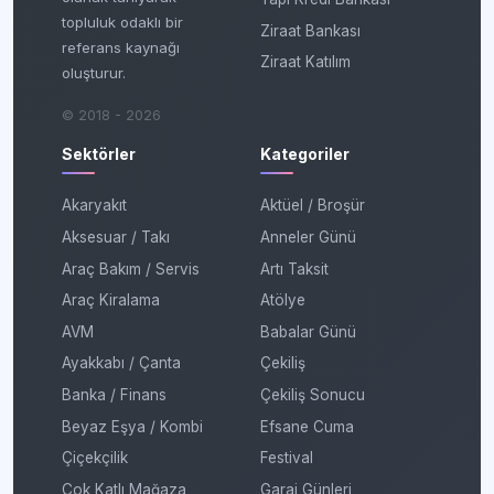
topluluk odaklı bir
Ziraat Bankası
referans kaynağı
Ziraat Katılım
oluşturur.
© 2018 - 2026
Sektörler
Kategoriler
Akaryakıt
Aktüel / Broşür
Aksesuar / Takı
Anneler Günü
Araç Bakım / Servis
Artı Taksit
Araç Kiralama
Atölye
AVM
Babalar Günü
Ayakkabı / Çanta
Çekiliş
Banka / Finans
Çekiliş Sonucu
Beyaz Eşya / Kombi
Efsane Cuma
Çiçekçilik
Festival
Çok Katlı Mağaza
Garaj Günleri