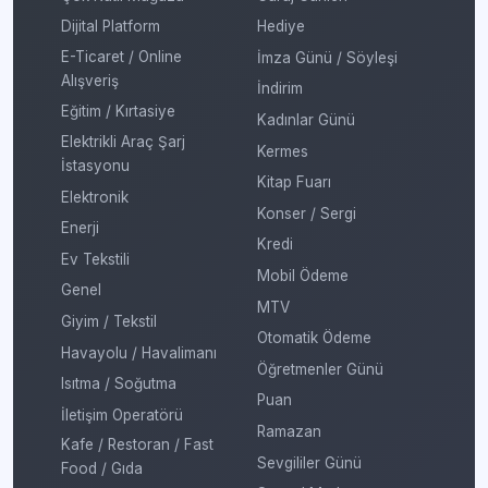
Dijital Platform
Hediye
E-Ticaret / Online
İmza Günü / Söyleşi
Alışveriş
İndirim
Eğitim / Kırtasiye
Kadınlar Günü
Elektrikli Araç Şarj
Kermes
İstasyonu
Kitap Fuarı
Elektronik
Konser / Sergi
Enerji
Kredi
Ev Tekstili
Mobil Ödeme
Genel
MTV
Giyim / Tekstil
Otomatik Ödeme
Havayolu / Havalimanı
Öğretmenler Günü
Isıtma / Soğutma
Puan
İletişim Operatörü
Ramazan
Kafe / Restoran / Fast
Sevgililer Günü
Food / Gıda