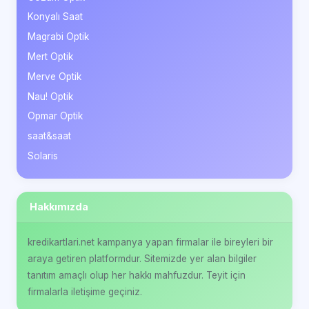
Konyalı Saat
Magrabi Optik
Mert Optik
Merve Optik
Nau! Optik
Opmar Optik
saat&saat
Solaris
Hakkımızda
kredikartlari.net kampanya yapan firmalar ile bireyleri bir
araya getiren platformdur. Sitemizde yer alan bilgiler
tanıtım amaçlı olup her hakkı mahfuzdur. Teyit için
firmalarla iletişime geçiniz.