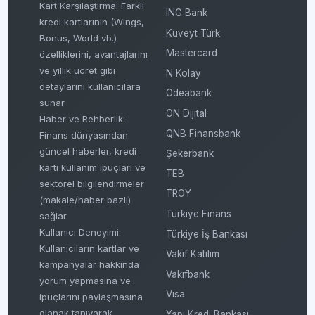
Kart Karşılaştırma: Farklı
ING Bank
kredi kartlarının (Wings,
Kuveyt Türk
Bonus, World vb.)
Mastercard
özelliklerini, avantajlarını
ve yıllık ücret gibi
N Kolay
detaylarını kullanıcılara
Odeabank
sunar.
ON Dijital
Haber ve Rehberlik:
QNB Finansbank
Finans dünyasından
güncel haberler, kredi
Şekerbank
kartı kullanım ipuçları ve
TEB
sektörel bilgilendirmeler
TROY
(makale/haber bazlı)
Türkiye Finans
sağlar.
Kullanıcı Deneyimi:
Türkiye İş Bankası
Kullanıcıların kartlar ve
Vakıf Katılım
kampanyalar hakkında
Vakıfbank
yorum yapmasına ve
Visa
ipuçlarını paylaşmasına
olanak tanıyarak
Yapı Kredi Bankası