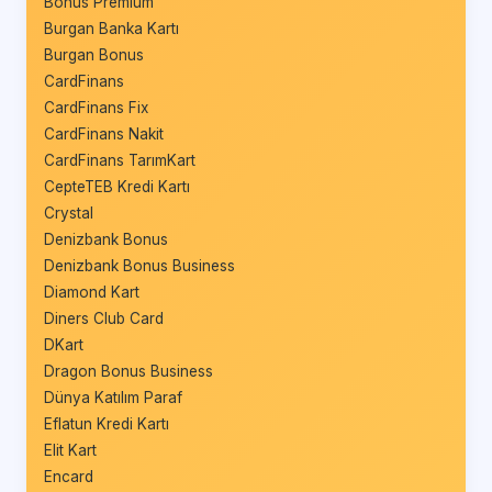
Bonus Premium
Burgan Banka Kartı
Burgan Bonus
CardFinans
CardFinans Fix
CardFinans Nakit
CardFinans TarımKart
CepteTEB Kredi Kartı
Crystal
Denizbank Bonus
Denizbank Bonus Business
Diamond Kart
Diners Club Card
DKart
Dragon Bonus Business
Dünya Katılım Paraf
Eflatun Kredi Kartı
Elit Kart
Encard