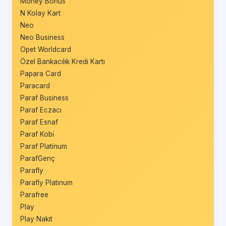
Money Bonus
N Kolay Kart
Neo
Neo Business
Opet Worldcard
Özel Bankacılık Kredi Kartı
Papara Card
Paracard
Paraf Business
Paraf Eczacı
Paraf Esnaf
Paraf Kobi
Paraf Platinum
ParafGenç
Parafly
Parafly Platinum
Parafree
Play
Play Nakit