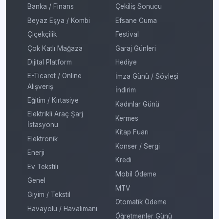
Banka / Finans
Çekiliş Sonucu
Beyaz Eşya / Kombi
Efsane Cuma
Çiçekçilik
Festival
Çok Katlı Mağaza
Garaj Günleri
Dijital Platform
Hediye
E-Ticaret / Online
İmza Günü / Söyleşi
Alışveriş
İndirim
Eğitim / Kırtasiye
Kadınlar Günü
Elektrikli Araç Şarj
Kermes
İstasyonu
Kitap Fuarı
Elektronik
Konser / Sergi
Enerji
Kredi
Ev Tekstili
Mobil Ödeme
Genel
MTV
Giyim / Tekstil
Otomatik Ödeme
Havayolu / Havalimanı
Öğretmenler Günü