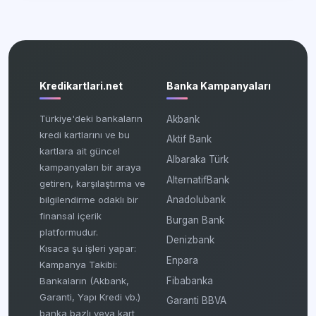
Kredikartlari.net
Banka Kampanyaları
Türkiye'deki bankaların
Akbank
kredi kartlarını ve bu
Aktif Bank
kartlara ait güncel
Albaraka Türk
kampanyaları bir araya
AlternatifBank
getiren, karşılaştırma ve
bilgilendirme odaklı bir
Anadolubank
finansal içerik
Burgan Bank
platformudur.
Denizbank
Kısaca şu işleri yapar:
Enpara
Kampanya Takibi:
Fibabanka
Bankaların (Akbank,
Garanti, Yapı Kredi vb.)
Garanti BBVA
banka bazlı veya kart