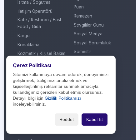
Isıtma / Soğutma
Puan
İletişim Operatörü
Ramazan
Kafe / Restoran / Fast
Sevgililer Günü
Food / Gıda
Sosyal Medya
Kargo
Sosyal Sorumluluk
Konaklama
Sömestir
Kozmetik / Kişisel Bakım
Takas
Kripto Platformu
Çerez Politikası
Taksit Atlat
Kuru Temizleme
Sitemizi kullanmaya devam ederek, deneyiminizi
Temassız Ödeme
Kültür / Sanat
geliştirmek, trafiğimizi analiz etmek ve
kişiselleştirilmiş reklamlar sunmak amacıyla
Tiyatro / Müzikal
Market
kullandığımız çerezleri kabul etmiş olursunuz.
Vergi Ödeme
Mobil Uygulama
Detaylı bilgi için
Gizlilik Politikamızı
inceleyebilirsiniz.
Yarışma
Mobilya / Dekorasyon
Yılbaşı
Mutfak Gereçleri /
Reddet
Kabul Et
Küçük Ev Aletleri
Yöresel Ürünler
Optik / Saat