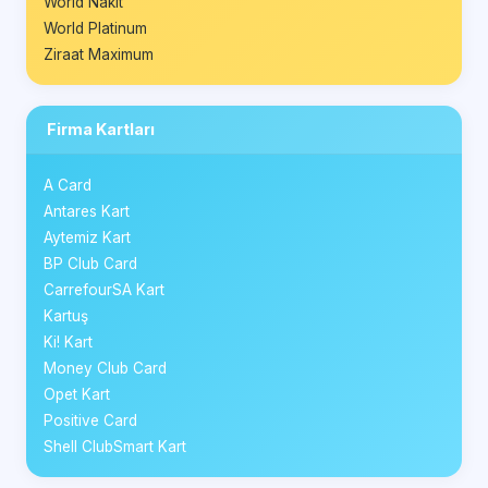
World Nakit
World Platinum
Ziraat Maximum
Firma Kartları
A Card
Antares Kart
Aytemiz Kart
BP Club Card
CarrefourSA Kart
Kartuş
Ki! Kart
Money Club Card
Opet Kart
Positive Card
Shell ClubSmart Kart