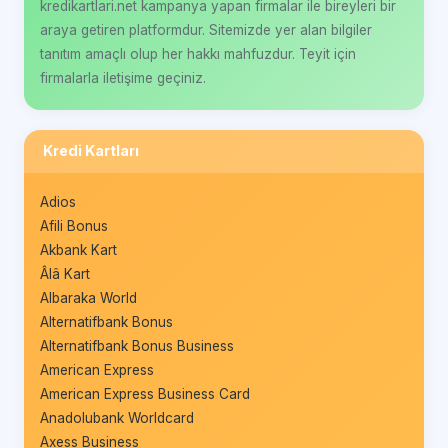
kredikartlari.net kampanya yapan firmalar ile bireyleri bir
araya getiren platformdur. Sitemizde yer alan bilgiler
tanıtım amaçlı olup her hakkı mahfuzdur. Teyit için
firmalarla iletişime geçiniz.
Kredi Kartları
Adios
Afili Bonus
Akbank Kart
Âlâ Kart
Albaraka World
Alternatifbank Bonus
Alternatifbank Bonus Business
American Express
American Express Business Card
Anadolubank Worldcard
Axess Business