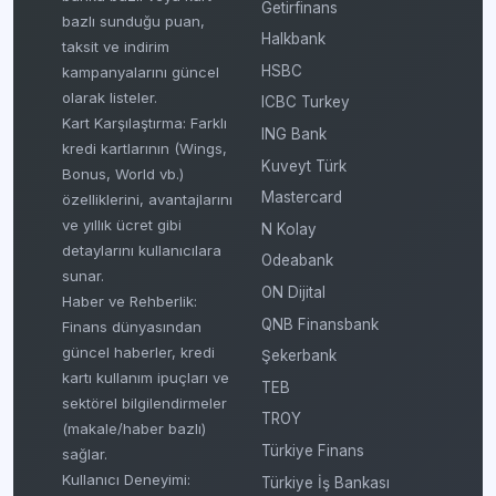
Getirfinans
bazlı sunduğu puan,
Halkbank
taksit ve indirim
HSBC
kampanyalarını güncel
olarak listeler.
ICBC Turkey
Kart Karşılaştırma: Farklı
ING Bank
kredi kartlarının (Wings,
Kuveyt Türk
Bonus, World vb.)
Mastercard
özelliklerini, avantajlarını
ve yıllık ücret gibi
N Kolay
detaylarını kullanıcılara
Odeabank
sunar.
ON Dijital
Haber ve Rehberlik:
QNB Finansbank
Finans dünyasından
güncel haberler, kredi
Şekerbank
kartı kullanım ipuçları ve
TEB
sektörel bilgilendirmeler
TROY
(makale/haber bazlı)
Türkiye Finans
sağlar.
Kullanıcı Deneyimi:
Türkiye İş Bankası