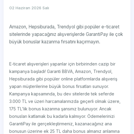
02 Haziran 2026 Salı
Amazon, Hepsiburada, Trendyol gibi popüler e-ticaret
sitelerinde yapacağınız alışverişlerde GarantiPay ile çok
büyük bonuslar kazanma fırsatını kaçırmayın.
E-ticaret alışverişleri yapanlar için birbirinden cazip bir
kampanya başladı! Garanti BBVA, Amazon, Trendyol,
Hepsiburada gibi popüler online platformlarda alışveriş
yapan müşterilerine büyük bonus fırsatları sunuyor.
Kampanya kapsamında, bu dev sitelerde tek seferde
3.000 TL ve üzeri harcamalarınızda geçerli olmak üzere,
175 TL'lik bonus kazanma şansınız bulunuyor. Ancak
bonusları katlamak bu kadarla kalmıyor. Ödemelerinizi
GarantiPay ile gerçekleştirmeniz, kazanacağınız ana
bonusun üzerine ek 25 TL daha bonus almanız anlamına