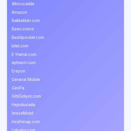
Altıncıcadde
Amazon
Bakkaldan.com
Beeo.com.tr
Best4pocket.com
bilet.com
E-Hamal.com
epttavm.com
Ereyon
General Mobile
GenPa
GittiGidiyor.com
Hepsiburada
İmeceMobil
incehesap.com
Lidyana.com