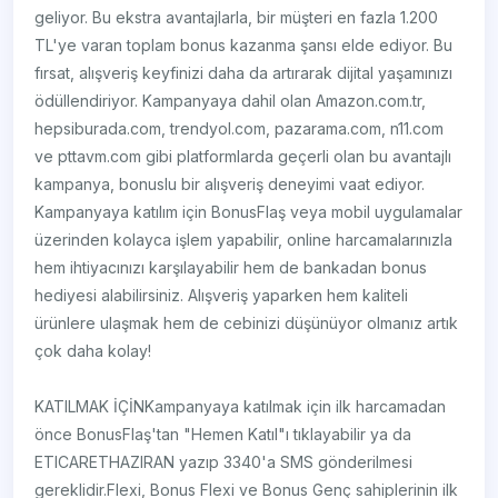
geliyor. Bu ekstra avantajlarla, bir müşteri en fazla 1.200
TL'ye varan toplam bonus kazanma şansı elde ediyor. Bu
fırsat, alışveriş keyfinizi daha da artırarak dijital yaşamınızı
ödüllendiriyor. Kampanyaya dahil olan Amazon.com.tr,
hepsiburada.com, trendyol.com, pazarama.com, n11.com
ve pttavm.com gibi platformlarda geçerli olan bu avantajlı
kampanya, bonuslu bir alışveriş deneyimi vaat ediyor.
Kampanyaya katılım için BonusFlaş veya mobil uygulamalar
üzerinden kolayca işlem yapabilir, online harcamalarınızla
hem ihtiyacınızı karşılayabilir hem de bankadan bonus
hediyesi alabilirsiniz. Alışveriş yaparken hem kaliteli
ürünlere ulaşmak hem de cebinizi düşünüyor olmanız artık
çok daha kolay!
KATILMAK İÇİNKampanyaya katılmak için ilk harcamadan
önce BonusFlaş'tan "Hemen Katıl"ı tıklayabilir ya da
ETICARETHAZIRAN yazıp 3340'a SMS gönderilmesi
gereklidir.Flexi, Bonus Flexi ve Bonus Genç sahiplerinin ilk