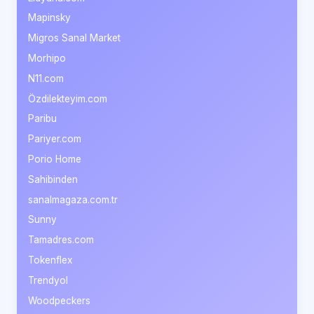
Mapinsky
Migros Sanal Market
Morhipo
N11.com
Özdilekteyim.com
Paribu
Pariyer.com
Porio Home
Sahibinden
sanalmagaza.com.tr
Sunny
Tamadres.com
Tokenflex
Trendyol
Woodpeckers