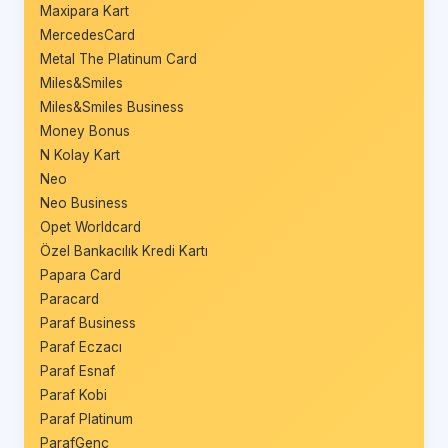
Maxipara Kart
MercedesCard
Metal The Platinum Card
Miles&Smiles
Miles&Smiles Business
Money Bonus
N Kolay Kart
Neo
Neo Business
Opet Worldcard
Özel Bankacılık Kredi Kartı
Papara Card
Paracard
Paraf Business
Paraf Eczacı
Paraf Esnaf
Paraf Kobi
Paraf Platinum
ParafGenç