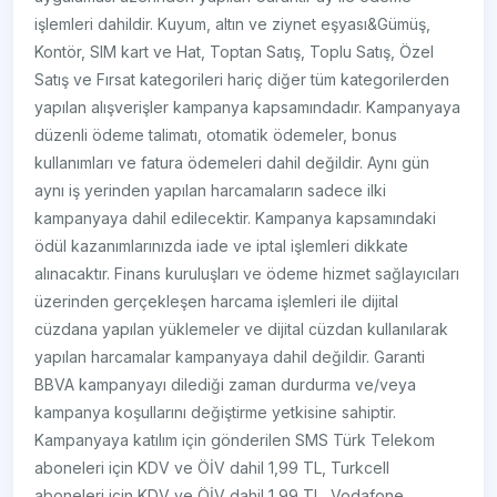
işlemleri dahildir. Kuyum, altın ve ziynet eşyası&Gümüş,
Kontör, SIM kart ve Hat, Toptan Satış, Toplu Satış, Özel
Satış ve Fırsat kategorileri hariç diğer tüm kategorilerden
yapılan alışverişler kampanya kapsamındadır. Kampanyaya
düzenli ödeme talimatı, otomatik ödemeler, bonus
kullanımları ve fatura ödemeleri dahil değildir. Aynı gün
aynı iş yerinden yapılan harcamaların sadece ilki
kampanyaya dahil edilecektir. Kampanya kapsamındaki
ödül kazanımlarınızda iade ve iptal işlemleri dikkate
alınacaktır. Finans kuruluşları ve ödeme hizmet sağlayıcıları
üzerinden gerçekleşen harcama işlemleri ile dijital
cüzdana yapılan yüklemeler ve dijital cüzdan kullanılarak
yapılan harcamalar kampanyaya dahil değildir. Garanti
BBVA kampanyayı dilediği zaman durdurma ve/veya
kampanya koşullarını değiştirme yetkisine sahiptir.
Kampanyaya katılım için gönderilen SMS Türk Telekom
aboneleri için KDV ve ÖİV dahil 1,99 TL, Turkcell
aboneleri için KDV ve ÖİV dahil 1,99 TL, Vodafone