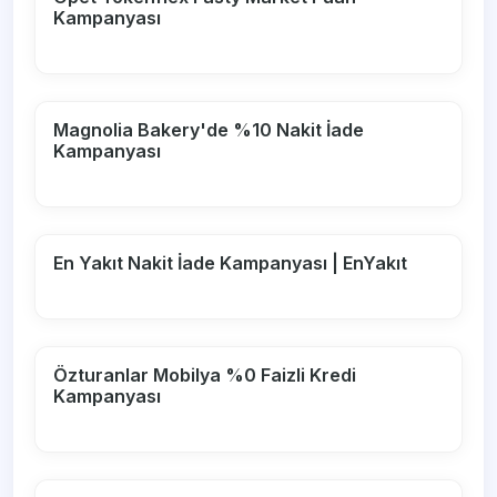
Kampanyası
Magnolia Bakery'de %10 Nakit İade
Kampanyası
En Yakıt Nakit İade Kampanyası | EnYakıt
Özturanlar Mobilya %0 Faizli Kredi
Kampanyası