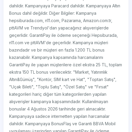
dahildir. Kampanyaya Paracard dahildir. Kampanyaya Altın
Bonus dahil değildir. Diğer Bilgiler: Kampanya
hepsiburada.com, n11.com, Pazarama, Amazon.com.tr,
pttAVM ve Trendyol'dan yapacağınız alışverişlerde
geçerlidir. GarantiPay ile ödeme seçeneği Hepsiburada,
n11.com ve pttAVM'de geçerlidir. Kampanya müşteri
bazındadır ve bir müşteri en fazla 1.200 TL bonus
kazanabilir. Kampanya kapsamında harcamalarını
GarantiPay ile yapan müşterilere özel ekstra 25 TL, toplam
ekstra 150 TL bonus verilecektir. "Market, Yatırımlık
Altın&Gümüş", "Kontör, SIM kart ve Hat", "Toptan Satış",
"Uçak Bileti", "Toplu Satış", "Özel Satış" ve "Fırsat"
kategorileri hariç diğer tüm kategorilerden yapılan
alışverişler kampanya kapsamındadır. Kullanılmayan
bonuslar 4 Ağustos 2026 tarihinde geri alınacaktır.
Kampanyaya sadece internetten yapılan harcamalar
dahildir. Kampanyaya BonusFlaş ve Garanti BBVA Mobil
uygulaması üzerinden yapılan GarantiPay ile ödeme