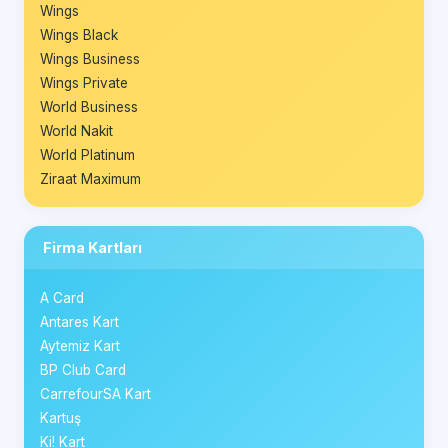
Wings
Wings Black
Wings Business
Wings Private
World Business
World Nakit
World Platinum
Ziraat Maximum
Firma Kartları
A Card
Antares Kart
Aytemiz Kart
BP Club Card
CarrefourSA Kart
Kartuş
Ki! Kart