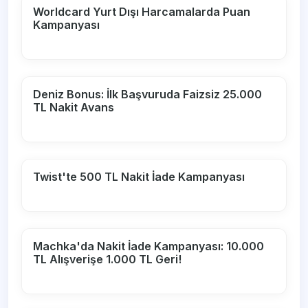
Worldcard Yurt Dışı Harcamalarda Puan
Kampanyası
Deniz Bonus: İlk Başvuruda Faizsiz 25.000
TL Nakit Avans
Twist'te 500 TL Nakit İade Kampanyası
Machka'da Nakit İade Kampanyası: 10.000
TL Alışverişe 1.000 TL Geri!