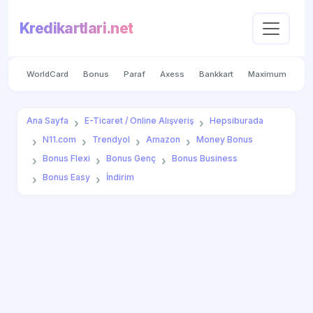
Kredikartlari.net
WorldCard
Bonus
Paraf
Axess
Bankkart
Maximum
Ana Sayfa
E-Ticaret / Online Alışveriş
Hepsiburada
N11.com
Trendyol
Amazon
Money Bonus
Bonus Flexi
Bonus Genç
Bonus Business
Bonus Easy
İndirim