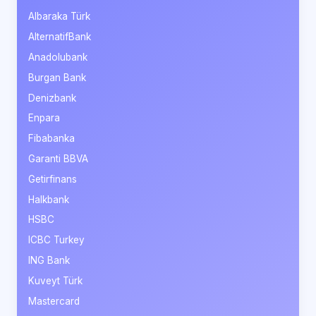
Albaraka Türk
AlternatifBank
Anadolubank
Burgan Bank
Denizbank
Enpara
Fibabanka
Garanti BBVA
Getirfinans
Halkbank
HSBC
ICBC Turkey
ING Bank
Kuveyt Türk
Mastercard