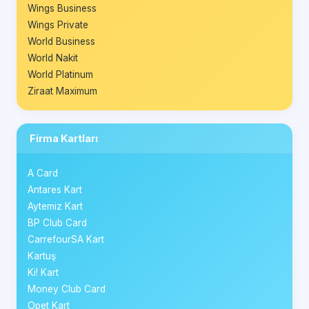
Wings Business
Wings Private
World Business
World Nakit
World Platinum
Ziraat Maximum
Firma Kartları
A Card
Antares Kart
Aytemiz Kart
BP Club Card
CarrefourSA Kart
Kartuş
Ki! Kart
Money Club Card
Opet Kart