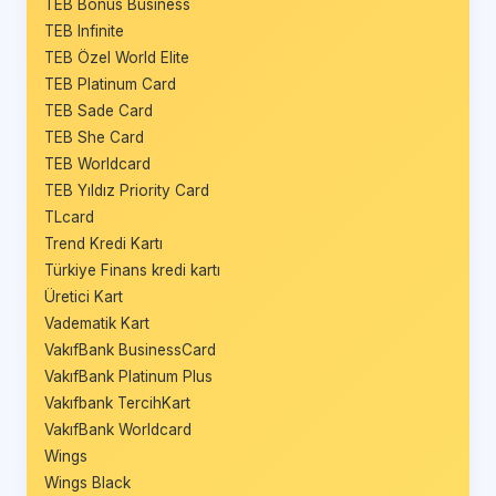
TEB Bonus Business
TEB Infinite
TEB Özel World Elite
TEB Platinum Card
TEB Sade Card
TEB She Card
TEB Worldcard
TEB Yıldız Priority Card
TLcard
Trend Kredi Kartı
Türkiye Finans kredi kartı
Üretici Kart
Vadematik Kart
VakıfBank BusinessCard
VakıfBank Platinum Plus
Vakıfbank TercihKart
VakıfBank Worldcard
Wings
Wings Black