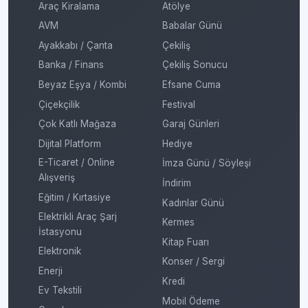
Araç Kiralama
Atölye
AVM
Babalar Günü
Ayakkabı / Çanta
Çekiliş
Banka / Finans
Çekiliş Sonucu
Beyaz Eşya / Kombi
Efsane Cuma
Çiçekçilik
Festival
Çok Katlı Mağaza
Garaj Günleri
Dijital Platform
Hediye
E-Ticaret / Online
İmza Günü / Söyleşi
Alışveriş
İndirim
Eğitim / Kırtasiye
Kadınlar Günü
Elektrikli Araç Şarj
Kermes
İstasyonu
Kitap Fuarı
Elektronik
Konser / Sergi
Enerji
Kredi
Ev Tekstili
Mobil Ödeme