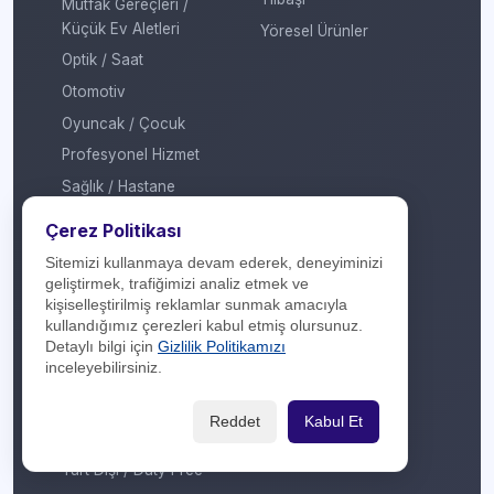
Mutfak Gereçleri /
Küçük Ev Aletleri
Yöresel Ürünler
Optik / Saat
Otomotiv
Oyuncak / Çocuk
Profesyonel Hizmet
Sağlık / Hastane
Sigorta / Emeklilik
Çerez Politikası
Spor Giyim
Sitemizi kullanmaya devam ederek, deneyiminizi
Spor Merkezi
geliştirmek, trafiğimizi analiz etmek ve
kişiselleştirilmiş reklamlar sunmak amacıyla
Tasarım
kullandığımız çerezleri kabul etmiş olursunuz.
Turizm / Seyahat
Detaylı bilgi için
Gizlilik Politikamızı
inceleyebilirsiniz.
Ulaşım
Veteriner / Pet Shop
Reddet
Kabul Et
Yapı Marketi
Yurt Dışı / Duty Free