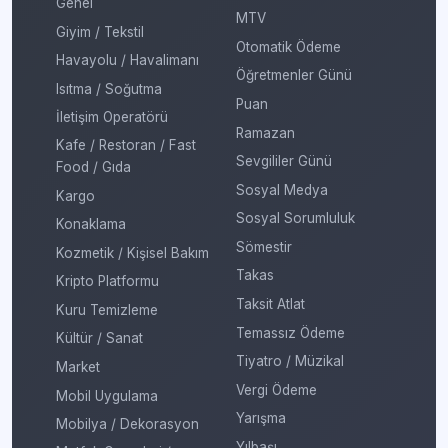
Genel
MTV
Giyim / Tekstil
Otomatik Ödeme
Havayolu / Havalimanı
Öğretmenler Günü
Isıtma / Soğutma
Puan
İletişim Operatörü
Ramazan
Kafe / Restoran / Fast
Sevgililer Günü
Food / Gıda
Sosyal Medya
Kargo
Sosyal Sorumluluk
Konaklama
Sömestir
Kozmetik / Kişisel Bakım
Takas
Kripto Platformu
Taksit Atlat
Kuru Temizleme
Temassız Ödeme
Kültür / Sanat
Tiyatro / Müzikal
Market
Vergi Ödeme
Mobil Uygulama
Yarışma
Mobilya / Dekorasyon
Yılbaşı