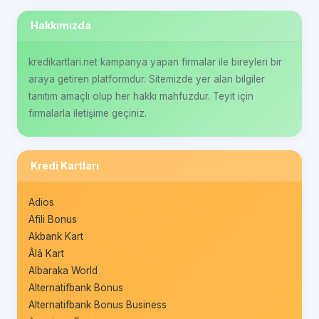
Hakkımızda
kredikartlari.net kampanya yapan firmalar ile bireyleri bir
araya getiren platformdur. Sitemizde yer alan bilgiler
tanıtım amaçlı olup her hakkı mahfuzdur. Teyit için
firmalarla iletişime geçiniz.
Kredi Kartları
Adios
Afili Bonus
Akbank Kart
Âlâ Kart
Albaraka World
Alternatifbank Bonus
Alternatifbank Bonus Business