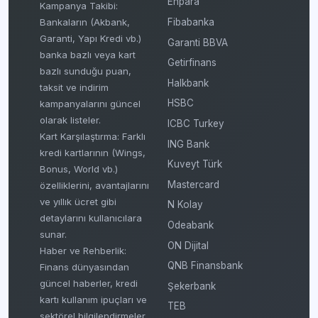
Enpara
Kampanya Takibi:
Fibabanka
Bankaların (Akbank,
Garanti, Yapı Kredi vb.)
Garanti BBVA
banka bazlı veya kart
Getirfinans
bazlı sunduğu puan,
Halkbank
taksit ve indirim
HSBC
kampanyalarını güncel
olarak listeler.
ICBC Turkey
Kart Karşılaştırma: Farklı
ING Bank
kredi kartlarının (Wings,
Kuveyt Türk
Bonus, World vb.)
Mastercard
özelliklerini, avantajlarını
ve yıllık ücret gibi
N Kolay
detaylarını kullanıcılara
Odeabank
sunar.
ON Dijital
Haber ve Rehberlik:
QNB Finansbank
Finans dünyasından
güncel haberler, kredi
Şekerbank
kartı kullanım ipuçları ve
TEB
sektörel bilgilendirmeler