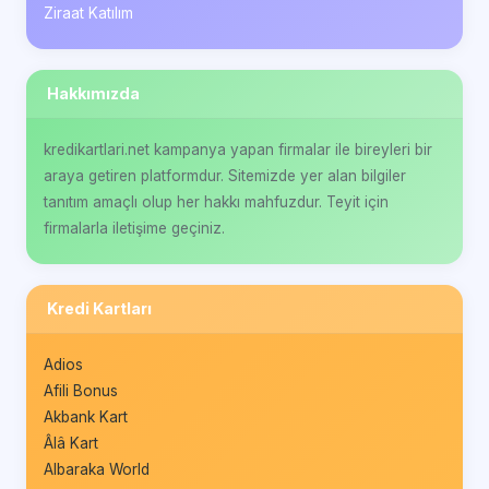
Ziraat Katılım
Hakkımızda
kredikartlari.net kampanya yapan firmalar ile bireyleri bir
araya getiren platformdur. Sitemizde yer alan bilgiler
tanıtım amaçlı olup her hakkı mahfuzdur. Teyit için
firmalarla iletişime geçiniz.
Kredi Kartları
Adios
Afili Bonus
Akbank Kart
Âlâ Kart
Albaraka World