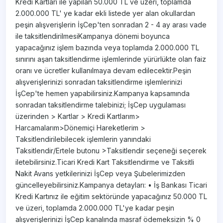
Kredi Kartları ile yapılan 50.000 TL ve üzeri, toplamda
2.000.000 TL' ye kadar ekli listede yer alan okullardan
peşin alışverişlerin İşCep'ten sonradan 2 - 4 ay arası vade
ile taksitlendirilmesiKampanya dönemi boyunca
yapacağınız işlem bazında veya toplamda 2.000.000 TL
sınırını aşan taksitlendirme işlemlerinde yürürlükte olan faiz
oranı ve ücretler kullanılmaya devam edilecektir.Peşin
alışverişlerinizi sonradan taksitlendirme işlemlerinizi
İşCep'te hemen yapabilirsiniz.Kampanya kapsamında
sonradan taksitlendirme talebinizi; İşCep uygulaması
üzerinden > Kartlar > Kredi Kartlarım>
Harcamalarım>Dönemiçi Hareketlerim >
Taksitlendirilebilecek işlemlerin yanındaki
Taksitlendir/Ertele butonu >Taksitlendir seçeneği seçerek
iletebilirsiniz.Ticari Kredi Kart Taksitlendirme ve Taksitli
Nakit Avans yetkilerinizi İşCep veya Şubelerimizden
güncelleyebilirsiniz.Kampanya detayları: • İş Bankası Ticari
Kredi Kartınız ile eğitim sektöründe yapacağınız 50.000 TL
ve üzeri, toplamda 2.000.000 TL'ye kadar peşin
alışverişlerinizi İşCep kanalında masraf ödemeksizin % 0