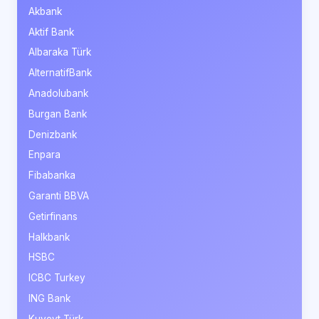
Akbank
Aktif Bank
Albaraka Türk
AlternatifBank
Anadolubank
Burgan Bank
Denizbank
Enpara
Fibabanka
Garanti BBVA
Getirfinans
Halkbank
HSBC
ICBC Turkey
ING Bank
Kuveyt Türk