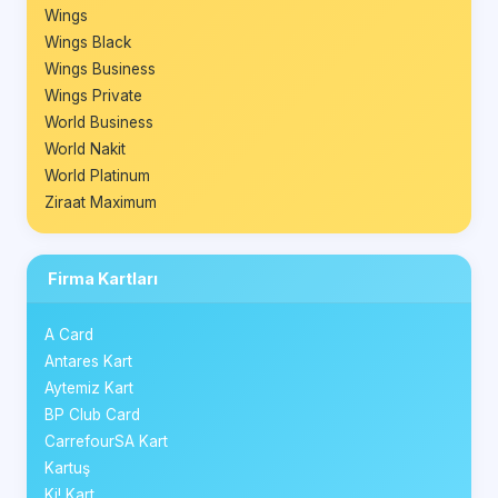
Wings
Wings Black
Wings Business
Wings Private
World Business
World Nakit
World Platinum
Ziraat Maximum
Firma Kartları
A Card
Antares Kart
Aytemiz Kart
BP Club Card
CarrefourSA Kart
Kartuş
Ki! Kart