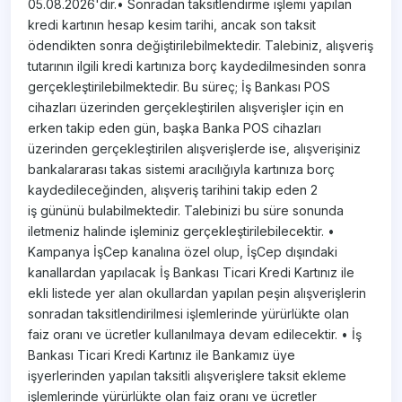
05.08.2026'dır.• Sonradan taksitlendirme işlemi yapılan
kredi kartının hesap kesim tarihi, ancak son taksit
ödendikten sonra değiştirilebilmektedir. Talebiniz, alışveriş
tutarının ilgili kredi kartınıza borç kaydedilmesinden sonra
gerçekleştirilebilmektedir. Bu süreç; İş Bankası POS
cihazları üzerinden gerçekleştirilen alışverişler için en
erken takip eden gün, başka Banka POS cihazları
üzerinden gerçekleştirilen alışverişlerde ise, alışverişiniz
bankalararası takas sistemi aracılığıyla kartınıza borç
kaydedileceğinden, alışveriş tarihini takip eden 2
iş gününü bulabilmektedir. Talebinizi bu süre sonunda
iletmeniz halinde işleminiz gerçekleştirilebilecektir. •
Kampanya İşCep kanalına özel olup, İşCep dışındaki
kanallardan yapılacak İş Bankası Ticari Kredi Kartınız ile
ekli listede yer alan okullardan yapılan peşin alışverişlerin
sonradan taksitlendirilmesi işlemlerinde yürürlükte olan
faiz oranı ve ücretler kullanılmaya devam edilecektir. • İş
Bankası Ticari Kredi Kartınız ile Bankamız üye
işyerlerinden yapılan taksitli alışverişlere taksit ekleme
işlemlerinde yürürlükte olan faiz oranı ve ücretler