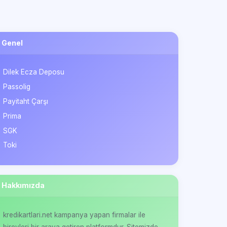
Genel
Dilek Ecza Deposu
Passolig
Payitaht Çarşı
Prima
SGK
Toki
Hakkımızda
kredikartlari.net kampanya yapan firmalar ile
bireyleri bir araya getiren platformdur. Sitemizde