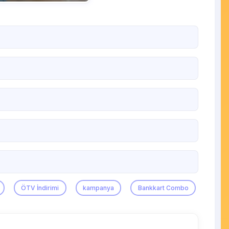
ÖTV İndirimi
kampanya
Bankkart Combo