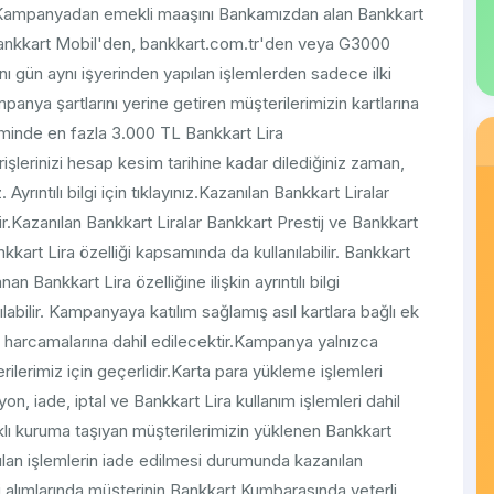
r.Kampanyadan emekli maaşını Bankamızdan alan Bankkart
Bankkart Mobil'den, bankkart.com.tr'den veya G3000
ı gün aynı işyerinden yapılan işlemlerden sadece ilki
anya şartlarını yerine getiren müşterilerimizin kartlarına
minde en fazla 3.000 TL Bankkart Lira
erişlerinizi hesap kesim tarihine kadar dilediğiniz zaman,
 Ayrıntılı bilgi için tıklayınız.Kazanılan Bankkart Liralar
lir.Kazanılan Bankkart Liralar Bankkart Prestij ve Bankkart
nkkart Lira özelliği kapsamında da kullanılabilir. Bankkart
an Bankkart Lira özelliğine ilişkin ayrıntılı bilgi
ılabilir. Kampanyaya katılım sağlamış asıl kartlara bağlı ek
ya harcamalarına dahil edilecektir.Kampanya yalnızca
lerimiz için geçerlidir.Karta para yükleme işlemleri
n, iade, iptal ve Bankkart Lira kullanım işlemleri dahil
lı kuruma taşıyan müşterilerimizin yüklenen Bankkart
ılan işlemlerin iade edilmesi durumunda kazanılan
eri alımlarında müşterinin Bankkart Kumbarasında yeterli