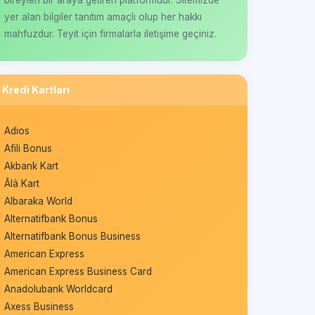
yer alan bilgiler tanıtım amaçlı olup her hakkı
mahfuzdur. Teyit için firmalarla iletişime geçiniz.
Kredi Kartları
Adios
Afili Bonus
Akbank Kart
Âlâ Kart
Albaraka World
Alternatifbank Bonus
Alternatifbank Bonus Business
American Express
American Express Business Card
Anadolubank Worldcard
Axess Business