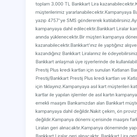
toplam 3.000 TL Bankkart Lira kazanabilecekti
müşterilerimiz yararlanabilecektir.Kampanyaya 
yazıp 4757'ye SMS göndererek katılabilirsiniz.Ayn
kampanyaya dahil edilecektir.Bankkart Liralar kamp
anında yüklenecektir.Bir müşteri kampanya döne
kazanabilecektir.Bankkart'ınız ile yaptığınız alışv
kazandığınız Bankkart Liralarınız ile ödeyebilirsiniz.
Bankkart anlaşmalı üye işyerlerinde de kullanılabi
Prestij Plus kredi kartları için sunulan Katlanan Ba
Prestij/Bankkart Prestij Plus kredi kartları ve Katlan
için tıklayınız.Kampanyaya asıl kart müşterileri kat
kartlar ile yapılan işlemler de asıl kartın kampan
emekli maaşını Bankamızdan alan Bankkart müşteri
kampanyaya dahil değildir.Nakit çekim, ön provizyo
değildir.Kampanya dönemi içerisinde maaşını fark
Liraları geri alınacaktır.Kampanya döneminde yap
Bankkart Liralar geri alınacaktır. Bankkart Lira g