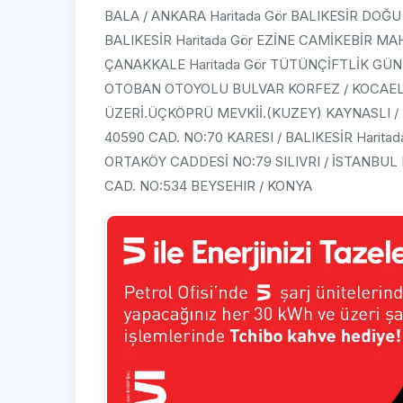
BALA / ANKARA Haritada Gör BALIKESİR DOĞ
BALIKESİR Haritada Gör EZİNE CAMİKEBİR MA
ÇANAKKALE Haritada Gör TÜTÜNÇİFTLİK GÜ
OTOBAN OTOYOLU BULVAR KORFEZ / KOCAELİ
ÜZERİ.ÜÇKÖPRÜ MEVKİİ.(KUZEY) KAYNASLI / 
40590 CAD. NO:70 KARESI / BALIKESİR Hari
ORTAKÖY CADDESİ NO:79 SILIVRI / İSTANBU
CAD. NO:534 BEYSEHIR / KONYA