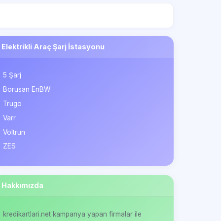
Elektrikli Araç Şarj İstasyonu
5 Şarj
Borusan EnBW
Trugo
Varr
Voltrun
ZES
Hakkımızda
kredikartlari.net kampanya yapan firmalar ile