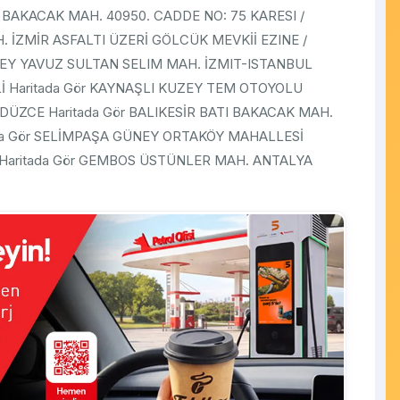
U BAKACAK MAH. 40950. CADDE NO: 75 KARESI /
H. İZMİR ASFALTI ÜZERİ GÖLCÜK MEVKİİ EZINE /
NEY YAVUZ SULTAN SELIM MAH. İZMIT-ISTANBUL
 Haritada Gör KAYNAŞLI KUZEY TEM OTOYOLU
DÜZCE Haritada Gör BALIKESİR BATI BAKACAK MAH.
tada Gör SELİMPAŞA GÜNEY ORTAKÖY MAHALLESİ
L Haritada Gör GEMBOS ÜSTÜNLER MAH. ANTALYA