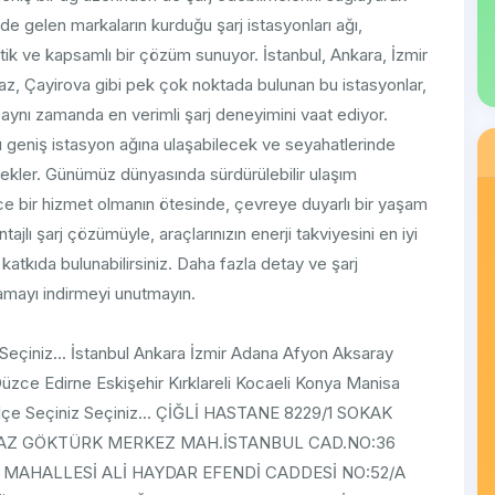
e gelen markaların kurduğu şarj istasyonları ağı,
atik ve kapsamlı bir çözüm sunuyor. İstanbul, Ankara, İzmir
az, Çayirova gibi pek çok noktada bulunan bu istasyonlar,
rken, aynı zamanda en verimli şarj deneyimini vaat ediyor.
u geniş istasyon ağına ulaşabilecek ve seyahatlerinde
cekler. Günümüz dünyasında sürdürülebilir ulaşım
ce bir hizmet olmanın ötesinde, çevreye duyarlı bir yaşam
tajlı şarj çözümüyle, araçlarınızın enerji takviyesini en iyi
kıda bulunabilirsiniz. Daha fazla detay ve şarj
amayı indirmeyi unutmayın.
 Seçiniz... İstanbul Ankara İzmir Adana Afyon Aksaray
Düzce Edirne Eskişehir Kırklareli Kocaeli Konya Manisa
lçe Seçiniz Seçiniz... ÇİĞLİ HASTANE 8229/1 SOKAK
URGAZ GÖKTÜRK MERKEZ MAH.İSTANBUL CAD.NO:36
Nİ MAHALLESİ ALİ HAYDAR EFENDİ CADDESİ NO:52/A