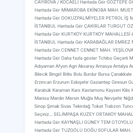
CAYIROVA / KOCAELİ Haritada Gör GÖZTEPE 
Haritada Gör MİMAROBA EKİNOBA MAH. MUS
Haritada Gör DOKUZPALMİYELER PETROL İŞ 
İSTANBUL Haritada Gör ÇAKIRLAR TURGUT Ö
Haritada Gör KURTKÖY KURTKÖY MAHALLESİ A
İSTANBUL Haritada Gör KARABAĞLAR EMREZ M
Haritada Gör CENNET CENNET MAH. YEŞİLO
Haritada Gör Daha fazla göster Tchibo Geçerli Mar
Adıyaman Afyon Agri Aksaray Amasya Antalya Ard
Bilecik Bingöl Bitlis Bolu Burdur Bursa Çanakkale
Erzincan Erzurum Eskişehir Gaziantep Giresun 
Karabük Karaman Kars Kastamonu Kayseri Kilis Kır
Manisa Mardin Mersin Muğla Muş Nevşehir Niğde
Sinop Şırnak Sivas Tekirdağ Tokat Trabzon Tunce
Seçiniz... SELİMPAŞA KUZEY ORTAKÖY MAHAL
Haritada Gör KAYNAŞLI GÜNEY TEM OTOYOLU
Haritada Gör TUZGÖLÜ DOĞU SOFULAR MAH. K