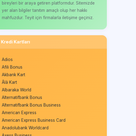
bireyleri bir araya getiren platformdur. Sitemizde
yer alan bilgiler tanıtım amaçlı olup her hakkı
mahfuzdur. Teyit için firmalarla iletişime geçiniz.
Kredi Kartları
Adios
Afili Bonus
Akbank Kart
Âlâ Kart
Albaraka World
Alternatifbank Bonus
Alternatifbank Bonus Business
American Express
American Express Business Card
Anadolubank Worldcard
Axess Business