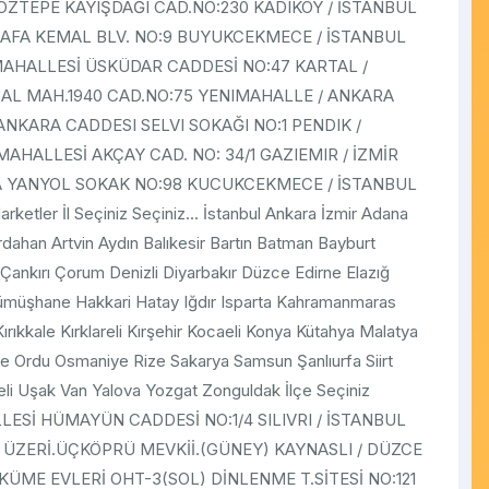
GÖZTEPE KAYIŞDAĞI CAD.NO:230 KADIKOY / İSTANBUL
TAFA KEMAL BLV. NO:9 BUYUKCEKMECE / İSTANBUL
MAHALLESİ ÜSKÜDAR CADDESİ NO:47 KARTAL /
ZAL MAH.1940 CAD.NO:75 YENIMAHALLE / ANKARA
NKARA CADDESI SELVI SOKAĞI NO:1 PENDIK /
AHALLESİ AKÇAY CAD. NO: 34/1 GAZIEMIR / İZMİR
VA YANYOL SOKAK NO:98 KUCUKCEKMECE / İSTANBUL
ketler İl Seçiniz Seçiniz... İstanbul Ankara İzmir Adana
ahan Artvin Aydın Balıkesir Bartın Batman Bayburt
 Çankırı Çorum Denizli Diyarbakır Düzce Edirne Elazığ
Gümüşhane Hakkari Hatay Iğdır Isparta Kahramanmaras
ıkkale Kırklareli Kırşehir Kocaeli Konya Kütahya Malatya
 Ordu Osmaniye Rize Sakarya Samsun Şanlıurfa Siirt
li Uşak Van Yalova Yozgat Zonguldak İlçe Seçiniz
LESİ HÜMAYÜN CADDESİ NO:1/4 SILIVRI / İSTANBUL
 ÜZERİ.ÜÇKÖPRÜ MEVKİİ.(GÜNEY) KAYNASLI / DÜZCE
ÜME EVLERİ OHT-3(SOL) DİNLENME T.SİTESİ NO:121