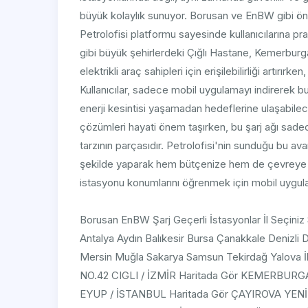
büyük kolaylık sunuyor. Borusan ve EnBW gibi önd
Petrolofisi platformu sayesinde kullanıcılarına pr
gibi büyük şehirlerdeki Çığlı Hastane, Kemerburg
elektrikli araç sahipleri için erişilebilirliği artırı
Kullanıcılar, sadece mobil uygulamayı indirerek b
enerji kesintisi yaşamadan hedeflerine ulaşabile
çözümleri hayati önem taşırken, bu şarj ağı sade
tarzının parçasıdır. Petrolofisi'nin sunduğu bu avan
şekilde yaparak hem bütçenize hem de çevreye kat
istasyonu konumlarını öğrenmek için mobil uygul
Borusan EnBW Şarj Geçerli İstasyonlar İl Seçiniz
Antalya Aydın Balıkesir Bursa Çanakkale Denizli 
Mersin Muğla Sakarya Samsun Tekirdağ Yalova İ
NO.42 CIGLI / İZMİR Haritada Gör KEMERB
EYUP / İSTANBUL Haritada Gör ÇAYIROVA YE