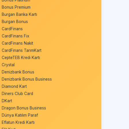
Bonus Platinum
Bonus Premium
Burgan Banka Kartı
Burgan Bonus
CardFinans
CardFinans Fix
CardFinans Nakit
CardFinans TarımKart
CepteTEB Kredi Kartı
Crystal
Denizbank Bonus
Denizbank Bonus Business
Diamond Kart
Diners Club Card
DKart
Dragon Bonus Business
Dünya Katılım Paraf
Eflatun Kredi Kartı