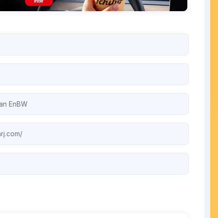
an EnBW
arj.com/