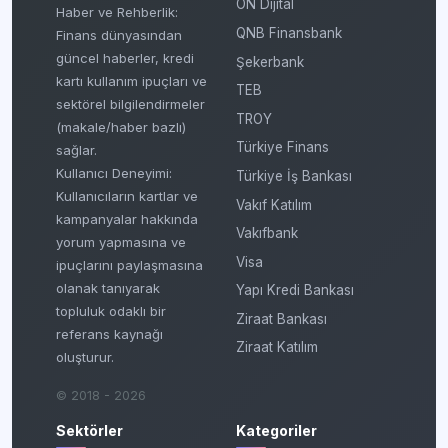
ON Dijital
Haber ve Rehberlik:
QNB Finansbank
Finans dünyasından
güncel haberler, kredi
Şekerbank
kartı kullanım ipuçları ve
TEB
sektörel bilgilendirmeler
TROY
(makale/haber bazlı)
Türkiye Finans
sağlar.
Kullanıcı Deneyimi:
Türkiye İş Bankası
Kullanıcıların kartlar ve
Vakıf Katılım
kampanyalar hakkında
Vakıfbank
yorum yapmasına ve
Visa
ipuçlarını paylaşmasına
olanak tanıyarak
Yapı Kredi Bankası
topluluk odaklı bir
Ziraat Bankası
referans kaynağı
Ziraat Katılım
oluşturur.
© 2018 - 2026
Sektörler
Kategoriler