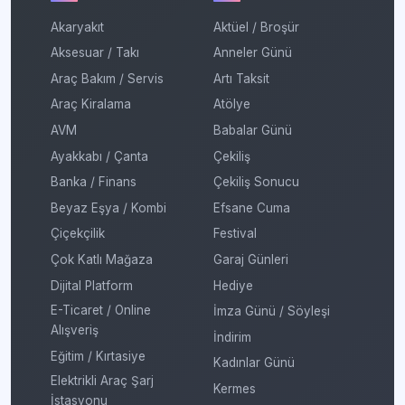
Akaryakıt
Aktüel / Broşür
Aksesuar / Takı
Anneler Günü
Araç Bakım / Servis
Artı Taksit
Araç Kiralama
Atölye
AVM
Babalar Günü
Ayakkabı / Çanta
Çekiliş
Banka / Finans
Çekiliş Sonucu
Beyaz Eşya / Kombi
Efsane Cuma
Çiçekçilik
Festival
Çok Katlı Mağaza
Garaj Günleri
Dijital Platform
Hediye
E-Ticaret / Online
İmza Günü / Söyleşi
Alışveriş
İndirim
Eğitim / Kırtasiye
Kadınlar Günü
Elektrikli Araç Şarj
Kermes
İstasyonu