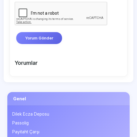
Yorum Gönder
Yorumlar
Genel
Dilek Ecza Deposu
Passolig
Payitaht Çarşı