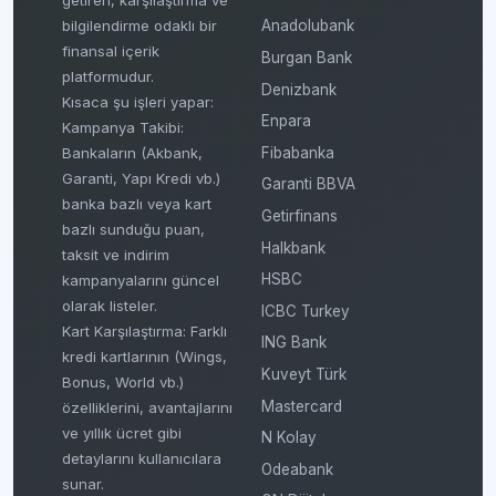
getiren, karşılaştırma ve
bilgilendirme odaklı bir
Anadolubank
finansal içerik
Burgan Bank
platformudur.
Denizbank
Kısaca şu işleri yapar:
Enpara
Kampanya Takibi:
Fibabanka
Bankaların (Akbank,
Garanti, Yapı Kredi vb.)
Garanti BBVA
banka bazlı veya kart
Getirfinans
bazlı sunduğu puan,
Halkbank
taksit ve indirim
HSBC
kampanyalarını güncel
olarak listeler.
ICBC Turkey
Kart Karşılaştırma: Farklı
ING Bank
kredi kartlarının (Wings,
Kuveyt Türk
Bonus, World vb.)
Mastercard
özelliklerini, avantajlarını
ve yıllık ücret gibi
N Kolay
detaylarını kullanıcılara
Odeabank
sunar.