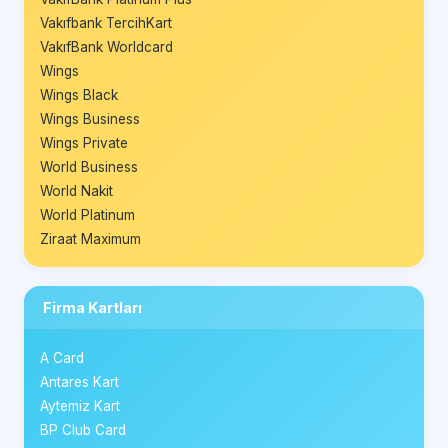
Vakıfbank TercihKart
VakıfBank Worldcard
Wings
Wings Black
Wings Business
Wings Private
World Business
World Nakit
World Platinum
Ziraat Maximum
Firma Kartları
A Card
Antares Kart
Aytemiz Kart
BP Club Card