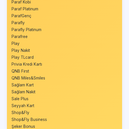
Paraf Kobi
Paraf Platinum
ParafGenç
Parafly
Parafly Platinum
Parafree
Play
Play Nakit
Play TLcard
Privia Kredi Kartı
QNB First
QNB Miles&Smiles
Sağlam Kart
Sağlam Nakit
Sale Plus
Seyyah Kart
Shop&Fly
Shop&Fly Business
Şeker Bonus