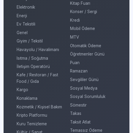
Kitap Fuarı
Elektronik
Konser / Sergi
Enerji
Kredi
Ev Tekstili
Mobil Ödeme
Genel
MTV
Giyim / Tekstil
Otomatik Ödeme
Havayolu / Havalimanı
Öğretmenler Günü
Isıtma / Soğutma
Puan
İletişim Operatörü
Ramazan
Kafe / Restoran / Fast
Sevgililer Günü
Food / Gıda
Sosyal Medya
Kargo
Sosyal Sorumluluk
Konaklama
Sömestir
Kozmetik / Kişisel Bakım
Takas
Kripto Platformu
Taksit Atlat
Kuru Temizleme
Temassız Ödeme
Kültür / Sanat