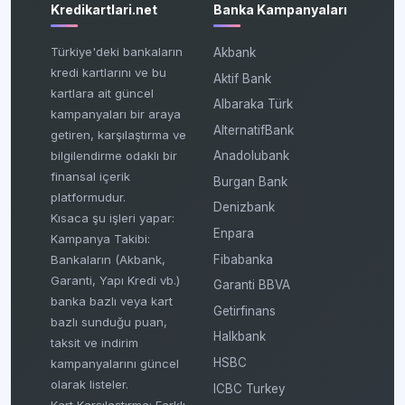
Kredikartlari.net
Banka Kampanyaları
Türkiye'deki bankaların
Akbank
kredi kartlarını ve bu
Aktif Bank
kartlara ait güncel
Albaraka Türk
kampanyaları bir araya
AlternatifBank
getiren, karşılaştırma ve
bilgilendirme odaklı bir
Anadolubank
finansal içerik
Burgan Bank
platformudur.
Denizbank
Kısaca şu işleri yapar:
Enpara
Kampanya Takibi:
Fibabanka
Bankaların (Akbank,
Garanti, Yapı Kredi vb.)
Garanti BBVA
banka bazlı veya kart
Getirfinans
bazlı sunduğu puan,
Halkbank
taksit ve indirim
HSBC
kampanyalarını güncel
olarak listeler.
ICBC Turkey
Kart Karşılaştırma: Farklı