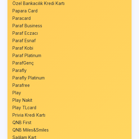
Özel Bankacılık Kredi Kartı
Papara Card
Paracard
Paraf Business
Paraf Eczacı
Paraf Esnaf
Paraf Kobi
Paraf Platinum
ParafGenç
Parafly
Parafly Platinum
Parafree
Play
Play Nakit
Play TLcard
Privia Kredi Kartı
QNB First
QNB Miles&Smiles
Sağlam Kart