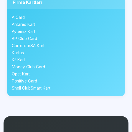
Firma Kartları
A Card
Antares Kart
Aytemiz Kart
BP Club Card
CarrefourSA Kart
Kartuş
Ki! Kart
Money Club Card
Opet Kart
Positive Card
Shell ClubSmart Kart