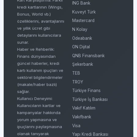
ING Bank
kredi kartlarının (Wings,
Kuveyt Türk
Bonus, World vb.)
Mastercard
özelliklerini, avantajlarını
ve yıllık ücret gibi
N Kolay
detaylarını kullanıcılara
Odeabank
sunar.
ON Dijital
Haber ve Rehberlik:
QNB Finansbank
Finans dünyasından
güncel haberler, kredi
Şekerbank
kartı kullanım ipuçları ve
TEB
sektörel bilgilendirmeler
TROY
(makale/haber bazlı)
Türkiye Finans
sağlar.
Kullanıcı Deneyimi:
Türkiye İş Bankası
Kullanıcıların kartlar ve
Vakıf Katılım
kampanyalar hakkında
Vakıfbank
yorum yapmasına ve
Visa
ipuçlarını paylaşmasına
olanak tanıyarak
Yapı Kredi Bankası