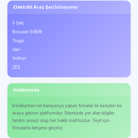
Elektrikli Araç Şarj İstasyonu
5 Şarj
Borusan EnBW
Trugo
Varr
Voltrun
ZES
Hakkımızda
kredikartlari.net kampanya yapan firmalar ile bireyleri bir
araya getiren platformdur. Sitemizde yer alan bilgiler
tanıtım amaçlı olup her hakkı mahfuzdur. Teyit için
firmalarla iletişime geçiniz.