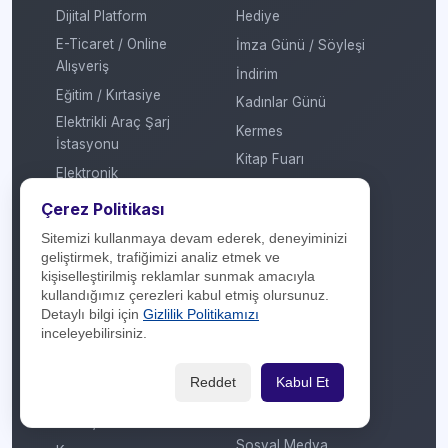
Dijital Platform
Hediye
E-Ticaret / Online
İmza Günü / Söyleşi
Alışveriş
İndirim
Eğitim / Kırtasiye
Kadınlar Günü
Elektrikli Araç Şarj
Kermes
İstasyonu
Kitap Fuarı
Elektronik
Konser / Sergi
Enerji
Çerez Politikası
Kredi
Ev Tekstili
Sitemizi kullanmaya devam ederek, deneyiminizi
Mobil Ödeme
geliştirmek, trafiğimizi analiz etmek ve
Genel
MTV
kişiselleştirilmiş reklamlar sunmak amacıyla
Giyim / Tekstil
kullandığımız çerezleri kabul etmiş olursunuz.
Otomatik Ödeme
Detaylı bilgi için
Gizlilik Politikamızı
Havayolu / Havalimanı
Öğretmenler Günü
inceleyebilirsiniz.
Isıtma / Soğutma
Puan
İletişim Operatörü
Reddet
Kabul Et
Ramazan
Kafe / Restoran / Fast
Sevgililer Günü
Food / Gıda
Sosyal Medya