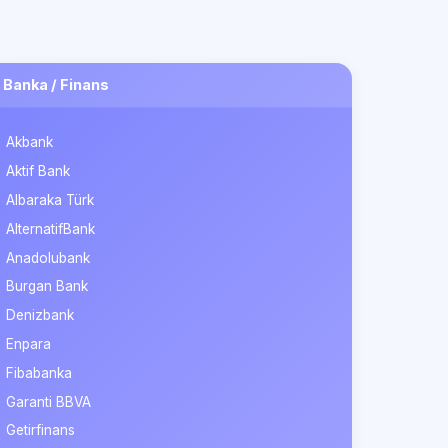
Banka / Finans
Akbank
Aktif Bank
Albaraka Türk
AlternatifBank
Anadolubank
Burgan Bank
Denizbank
Enpara
Fibabanka
Garanti BBVA
Getirfinans