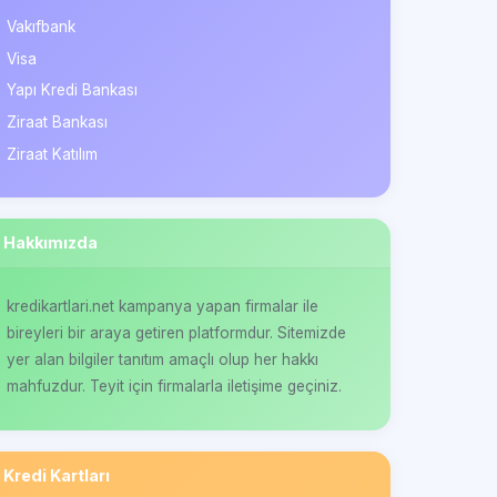
Vakıfbank
Visa
Yapı Kredi Bankası
Ziraat Bankası
Ziraat Katılım
Hakkımızda
kredikartlari.net kampanya yapan firmalar ile
bireyleri bir araya getiren platformdur. Sitemizde
yer alan bilgiler tanıtım amaçlı olup her hakkı
mahfuzdur. Teyit için firmalarla iletişime geçiniz.
Kredi Kartları