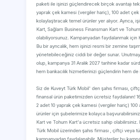
paketi ile işinizi güçlendirecek birçok avantajı tek 
yaprak çek karnesi (vergiler hariç), 100 adet çek ta
kolaylaştıracak temel ürünler yer alıyor. Ayrıca, iş
Kart, Sağlam Business Finansman Kart ve Tohum Ka
olabiliyorsunuz. Kampanyadan faydalanmak için Ku
Bu bir ayrıcalık, hem işinizi resmi bir zemine taş
yönetebileceğiniz ciddi bir değer sunar. Unutmayın
olup, kampanya 31 Aralık 2027 tarihine kadar sü
hem bankacılık hizmetlerinizi güçlendirin hem de 
Siz de Kuveyt Türk Mobil' den şahıs firması, çift
finansal ürün paketimizden ücretsiz faydalanın! 
2 adet 10 yaprak çek karnesi (vergiler hariç) 100
ürünler için şubelerimize kolayca başvurabilirsi
Kart ve Tohum Kart'a ücretsiz sahip olabilirsiniz.
Türk Mobil üzerinden şahıs firması , çiftçi veya t
kampanyadan faydalanabilir. Müşteriler bu kampa