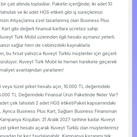
bir çatı altında topladılar. Paketin içeriğinde; iki adet 10
hsilatı ve iki adet HGS etiketi gibi iş süreçlerinizi
inizin ihtiyaçlarına özel tasarlanmış olan Business Plus
rt gibi değerli finansal kartlara ücretsiz sahip
veyt Türk Mobil üzerinden ilgili hesabı açmanız yeterli.
ımanızı sağlar hem de cebinizdeki kaynaklarla
, bu fırsat yalnızca Kuveyt Türklü müşteriler için geçerli
rdürülüyor. Kuveyt Türk Mobil ile hemen harekete geçerek
maliyet avantajından yararlanın!
çi veya tüzel şirket hesabı açın, 16.000 TL değerindeki
16.000 TL Değerindeki Finansal Ürün Paketinde Neler Var?
 adet çek tahsilatı 2 adet HGS etiketiPaket kapsamındaki
niz. Ayrıca Business Plus Kart, Sağlam Business Finansman
 Kampanya Koşulları: 31 Aralık 2027 tarihine kadar Kuveyt
üzel şirket hesabı açarak Kuveyt Türklü olan müşterilerimiz
nyadan bir kez faydalanabilir. Kampanya kazanımı tek