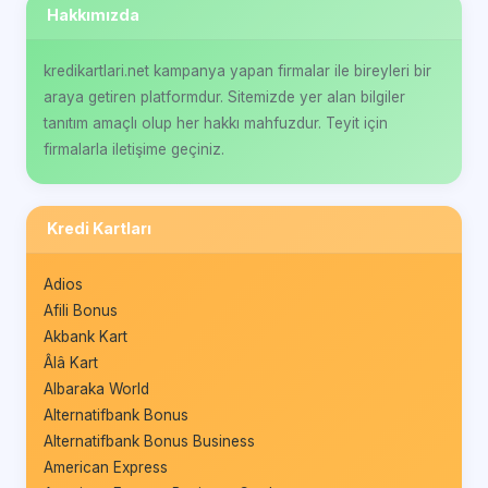
Hakkımızda
kredikartlari.net kampanya yapan firmalar ile bireyleri bir
araya getiren platformdur. Sitemizde yer alan bilgiler
tanıtım amaçlı olup her hakkı mahfuzdur. Teyit için
firmalarla iletişime geçiniz.
Kredi Kartları
Adios
Afili Bonus
Akbank Kart
Âlâ Kart
Albaraka World
Alternatifbank Bonus
Alternatifbank Bonus Business
American Express