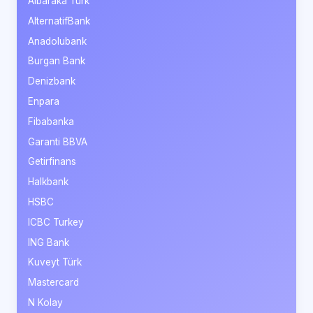
Albaraka Türk
AlternatifBank
Anadolubank
Burgan Bank
Denizbank
Enpara
Fibabanka
Garanti BBVA
Getirfinans
Halkbank
HSBC
ICBC Turkey
ING Bank
Kuveyt Türk
Mastercard
N Kolay