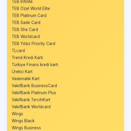
TEB Infinite
TEB Özel World Elite
TEB Platinum Card
TEB Sade Card
TEB She Card
TEB Worldcard
TEB Yıldız Priority Card
TLcard
Trend Kredi Kartı
Türkiye Finans kredi kartı
Üretici Kart
Vadematik Kart
VakıfBank BusinessCard
VakıfBank Platinum Plus
Vakıfbank TercihKart
VakıfBank Worldcard
Wings
Wings Black
Wings Business