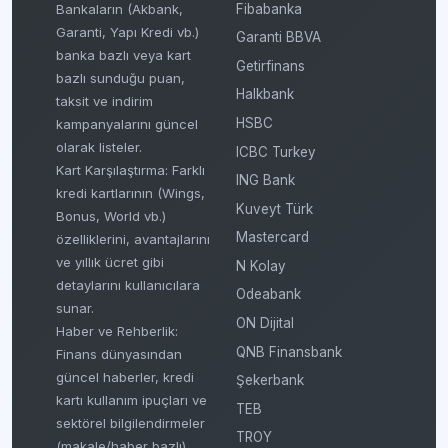
Fibabanka
Bankaların (Akbank,
Garanti, Yapı Kredi vb.)
Garanti BBVA
banka bazlı veya kart
Getirfinans
bazlı sunduğu puan,
Halkbank
taksit ve indirim
HSBC
kampanyalarını güncel
olarak listeler.
ICBC Turkey
Kart Karşılaştırma: Farklı
ING Bank
kredi kartlarının (Wings,
Kuveyt Türk
Bonus, World vb.)
Mastercard
özelliklerini, avantajlarını
ve yıllık ücret gibi
N Kolay
detaylarını kullanıcılara
Odeabank
sunar.
ON Dijital
Haber ve Rehberlik:
QNB Finansbank
Finans dünyasından
güncel haberler, kredi
Şekerbank
kartı kullanım ipuçları ve
TEB
sektörel bilgilendirmeler
TROY
(makale/haber bazlı)