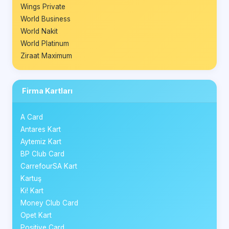
Wings Private
World Business
World Nakit
World Platinum
Ziraat Maximum
Firma Kartları
A Card
Antares Kart
Aytemiz Kart
BP Club Card
CarrefourSA Kart
Kartuş
Ki! Kart
Money Club Card
Opet Kart
Positive Card