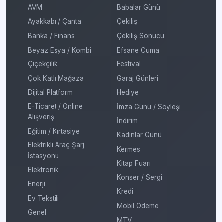
AVM
Babalar Günü
Ayakkabı / Çanta
Çekiliş
Banka / Finans
Çekiliş Sonucu
Beyaz Eşya / Kombi
Efsane Cuma
Çiçekçilik
Festival
Çok Katlı Mağaza
Garaj Günleri
Dijital Platform
Hediye
E-Ticaret / Online
İmza Günü / Söyleşi
Alışveriş
İndirim
Eğitim / Kırtasiye
Kadınlar Günü
Elektrikli Araç Şarj
Kermes
İstasyonu
Kitap Fuarı
Elektronik
Konser / Sergi
Enerji
Kredi
Ev Tekstili
Mobil Ödeme
Genel
MTV