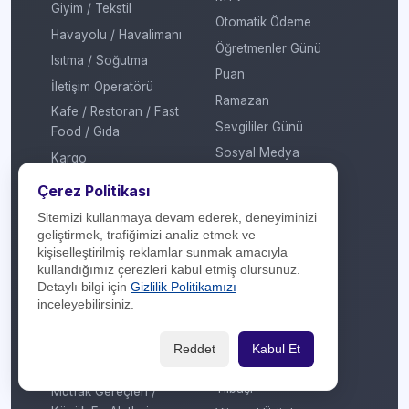
Giyim / Tekstil
Otomatik Ödeme
Havayolu / Havalimanı
Öğretmenler Günü
Isıtma / Soğutma
Puan
İletişim Operatörü
Ramazan
Kafe / Restoran / Fast
Sevgililer Günü
Food / Gıda
Sosyal Medya
Kargo
Sosyal Sorumluluk
Konaklama
Çerez Politikası
Sömestir
Kozmetik / Kişisel Bakım
Sitemizi kullanmaya devam ederek, deneyiminizi
Takas
geliştirmek, trafiğimizi analiz etmek ve
Kripto Platformu
kişiselleştirilmiş reklamlar sunmak amacıyla
Taksit Atlat
Kuru Temizleme
kullandığımız çerezleri kabul etmiş olursunuz.
Temassız Ödeme
Detaylı bilgi için
Gizlilik Politikamızı
Kültür / Sanat
inceleyebilirsiniz.
Tiyatro / Müzikal
Market
Vergi Ödeme
Mobil Uygulama
Reddet
Kabul Et
Yarışma
Mobilya / Dekorasyon
Yılbaşı
Mutfak Gereçleri /