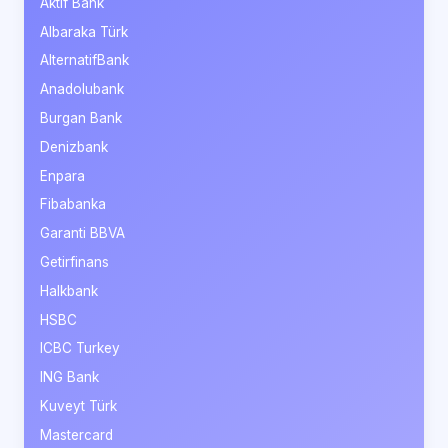
Aktif Bank
Albaraka Türk
AlternatifBank
Anadolubank
Burgan Bank
Denizbank
Enpara
Fibabanka
Garanti BBVA
Getirfinans
Halkbank
HSBC
ICBC Turkey
ING Bank
Kuveyt Türk
Mastercard