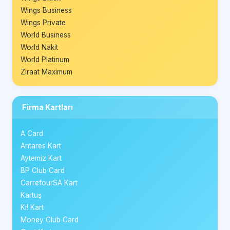
Wings Business
Wings Private
World Business
World Nakit
World Platinum
Ziraat Maximum
Firma Kartları
A Card
Antares Kart
Aytemiz Kart
BP Club Card
CarrefourSA Kart
Kartuş
Ki! Kart
Money Club Card