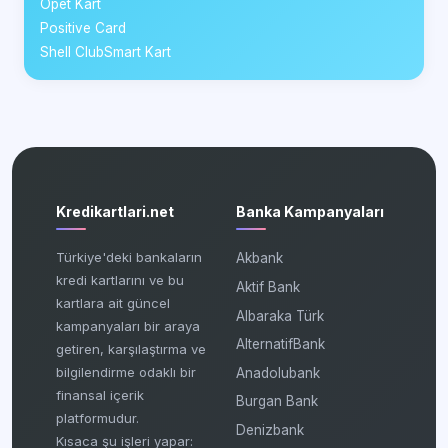
Opet Kart
Positive Card
Shell ClubSmart Kart
Kredikartlari.net
Banka Kampanyaları
Türkiye'deki bankaların
Akbank
kredi kartlarını ve bu
Aktif Bank
kartlara ait güncel
Albaraka Türk
kampanyaları bir araya
AlternatifBank
getiren, karşılaştırma ve
bilgilendirme odaklı bir
Anadolubank
finansal içerik
Burgan Bank
platformudur.
Denizbank
Kısaca şu işleri yapar: