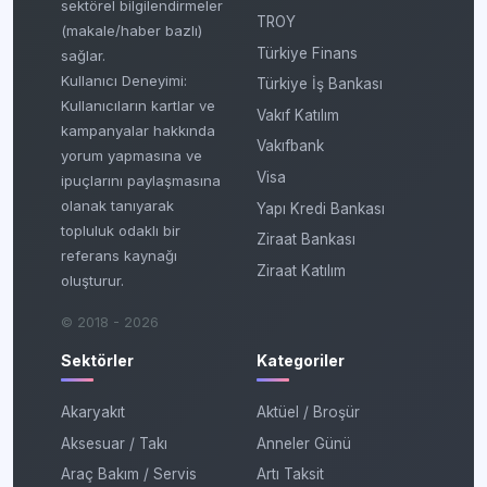
sektörel bilgilendirmeler
TROY
(makale/haber bazlı)
Türkiye Finans
sağlar.
Kullanıcı Deneyimi:
Türkiye İş Bankası
Kullanıcıların kartlar ve
Vakıf Katılım
kampanyalar hakkında
Vakıfbank
yorum yapmasına ve
Visa
ipuçlarını paylaşmasına
olanak tanıyarak
Yapı Kredi Bankası
topluluk odaklı bir
Ziraat Bankası
referans kaynağı
Ziraat Katılım
oluşturur.
© 2018 - 2026
Sektörler
Kategoriler
Akaryakıt
Aktüel / Broşür
Aksesuar / Takı
Anneler Günü
Araç Bakım / Servis
Artı Taksit