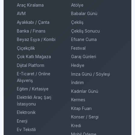
Araç Kiralama
Atölye
AVM
Babalar Günü
Ayakkabı / Çanta
Çekiliş
Banka / Finans
Çekiliş Sonucu
Beyaz Eşya / Kombi
Efsane Cuma
Çiçekçilik
Festival
Çok Katlı Mağaza
Garaj Günleri
Dijital Platform
Hediye
E-Ticaret / Online
İmza Günü / Söyleşi
Alışveriş
İndirim
Eğitim / Kırtasiye
Kadınlar Günü
Elektrikli Araç Şarj
Kermes
İstasyonu
Kitap Fuarı
Elektronik
Konser / Sergi
Enerji
Kredi
Ev Tekstili
Mobil Ödeme