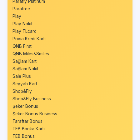
Parafly Platinum
Parafree
Play
Play Nakit
Play TLcard
Privia Kredi Kartı
QNB First
QNB Miles&Smiles
Sağlam Kart
Sağlam Nakit
Sale Plus
Seyyah Kart
Shop&Fly
Shop&Fly Business
Şeker Bonus
Şeker Bonus Business
Taraftar Bonus
TEB Banka Kartı
TEB Bonus