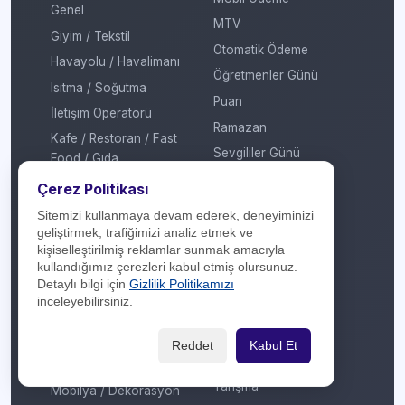
Genel
MTV
Giyim / Tekstil
Otomatik Ödeme
Havayolu / Havalimanı
Öğretmenler Günü
Isıtma / Soğutma
Puan
İletişim Operatörü
Ramazan
Kafe / Restoran / Fast
Sevgililer Günü
Food / Gıda
Sosyal Medya
Kargo
Çerez Politikası
Sosyal Sorumluluk
Konaklama
Sitemizi kullanmaya devam ederek, deneyiminizi
Sömestir
geliştirmek, trafiğimizi analiz etmek ve
Kozmetik / Kişisel Bakım
kişiselleştirilmiş reklamlar sunmak amacıyla
Takas
Kripto Platformu
kullandığımız çerezleri kabul etmiş olursunuz.
Taksit Atlat
Detaylı bilgi için
Gizlilik Politikamızı
Kuru Temizleme
inceleyebilirsiniz.
Temassız Ödeme
Kültür / Sanat
Tiyatro / Müzikal
Market
Reddet
Kabul Et
Vergi Ödeme
Mobil Uygulama
Yarışma
Mobilya / Dekorasyon