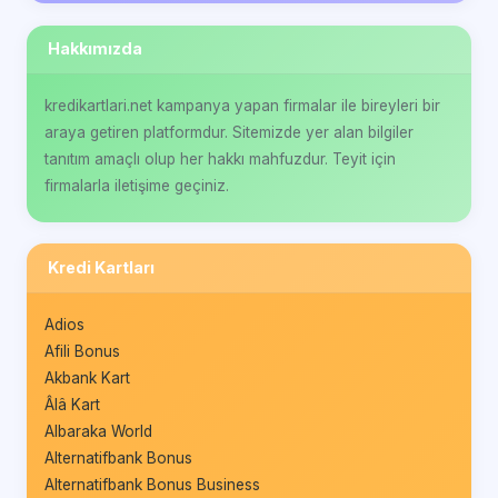
Hakkımızda
kredikartlari.net kampanya yapan firmalar ile bireyleri bir
araya getiren platformdur. Sitemizde yer alan bilgiler
tanıtım amaçlı olup her hakkı mahfuzdur. Teyit için
firmalarla iletişime geçiniz.
Kredi Kartları
Adios
Afili Bonus
Akbank Kart
Âlâ Kart
Albaraka World
Alternatifbank Bonus
Alternatifbank Bonus Business