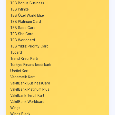
TEB Bonus Business
TEB Infinite
TEB Özel World Elite
TEB Platinum Card
TEB Sade Card
TEB She Card
TEB Worldcard
TEB Yıldız Priority Card
TLcard
Trend Kredi Kartı
Türkiye Finans kredi kartı
Üretici Kart
Vadematik Kart
VakıfBank BusinessCard
VakıfBank Platinum Plus
Vakıfbank TercihKart
VakıfBank Worldcard
Wings
Wings Black