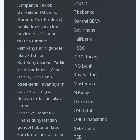
Enpara
Kampanya Takibi:
Fibabanka
Bankaların (Akbank,
Garanti, Yapı Kredi vb.)
Garanti BBVA
banka bazlı veya kart
Getirfinans
bazlı sunduğu puan,
Halkbank
taksit ve indirim
HSBC
kampanyalarını güncel
olarak listeler.
ICBC Turkey
Kart Karşılaştırma: Farklı
ING Bank
kredi kartlarının (Wings,
Kuveyt Türk
Bonus, World vb.)
Mastercard
özelliklerini, avantajlarını
ve yıllık ücret gibi
N Kolay
detaylarını kullanıcılara
Odeabank
sunar.
ON Dijital
Haber ve Rehberlik:
QNB Finansbank
Finans dünyasından
güncel haberler, kredi
Şekerbank
kartı kullanım ipuçları ve
TEB