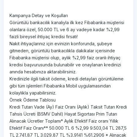
Kampanya Detay ve Koşulları
Görüntülü bankacılık kanalıyla ilk kez Fibabanka müşterisi
olanlara özel, 50.000 TL ve 6 ay vadeye kadar %2,99
faizli bireysel ihtiyaç kredisi fırsatı!
Nakit ihtiyaçlarınız için evinizin konforunda, şubeye
gitmeden, görüntülü bankacılıkla dakikalar içerisinde
Fibabanka müşterisi olup, aylık %2,99 faiz oranlı ihtiyaç
kredisi başvurusunda bulunabilir ve onaylanan kredinizi
anında hesabınıza aktarabilirsiniz.
Kredinizle ilgili taksit ödeme, kredi detayları görüntüleme
gibi tüm işlemleri Fibabanka Mobil uygulamasından
kolaylıkla yapabilirsiniz.
Örnek Ödeme Tablosu
Kredi Tutarı Vade (Ay) Faiz Oranı (Aylık) Taksit Tutarı Kredi
Tahsis Ücreti (BSMV Dahil) Hayat Sigortası Prim Tutarı
Alınacak Ücretler Toplamı* Aylık Efektif Faiz oranı Yıllık
Efektif Faiz Oranı** 50.000 TL 6 %2,99 9.503,04 TL 287,5
TL 2.741,87 TL 3.029,87 TL %3,9141 %61,2906 * Alınacak