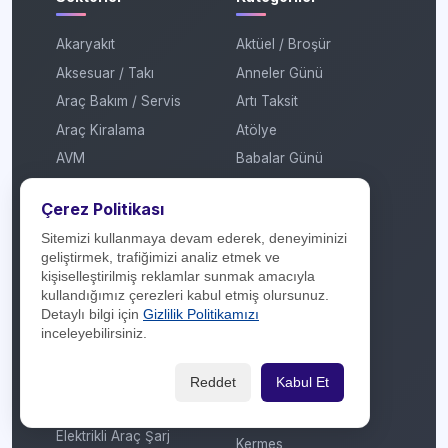
Akaryakıt
Aktüel / Broşür
Aksesuar / Takı
Anneler Günü
Araç Bakım / Servis
Artı Taksit
Araç Kiralama
Atölye
AVM
Babalar Günü
Ayakkabı / Çanta
Çekiliş
Çerez Politikası
Banka / Finans
Çekiliş Sonucu
Sitemizi kullanmaya devam ederek, deneyiminizi
Beyaz Eşya / Kombi
Efsane Cuma
geliştirmek, trafiğimizi analiz etmek ve
Çiçekçilik
Festival
kişiselleştirilmiş reklamlar sunmak amacıyla
kullandığımız çerezleri kabul etmiş olursunuz.
Çok Katlı Mağaza
Garaj Günleri
Detaylı bilgi için
Gizlilik Politikamızı
Dijital Platform
Hediye
inceleyebilirsiniz.
E-Ticaret / Online
İmza Günü / Söyleşi
Alışveriş
Reddet
Kabul Et
İndirim
Eğitim / Kırtasiye
Kadınlar Günü
Elektrikli Araç Şarj
Kermes