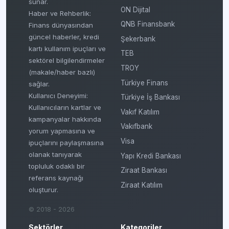
sunar.
ON Dijital
Haber ve Rehberlik:
QNB Finansbank
Finans dünyasından
güncel haberler, kredi
Şekerbank
kartı kullanım ipuçları ve
TEB
sektörel bilgilendirmeler
TROY
(makale/haber bazlı)
Türkiye Finans
sağlar.
Kullanıcı Deneyimi:
Türkiye İş Bankası
Kullanıcıların kartlar ve
Vakıf Katılım
kampanyalar hakkında
Vakıfbank
yorum yapmasına ve
Visa
ipuçlarını paylaşmasına
olanak tanıyarak
Yapı Kredi Bankası
topluluk odaklı bir
Ziraat Bankası
referans kaynağı
Ziraat Katılım
oluşturur.
© 2018 - 2026
Sektörler
Kategoriler