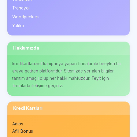
Trendyol
Woodpeckers
Yukko
Hakkımızda
kredikartlari.net kampanya yapan firmalar ile bireyleri bir
araya getiren platformdur. Sitemizde yer alan bilgiler
tanıtım amaçlı olup her hakkı mahfuzdur. Teyit için
firmalarla iletişime geçiniz.
Kredi Kartları
Adios
Afili Bonus