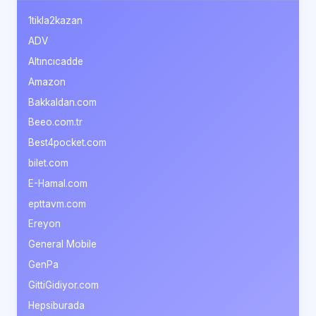
1tikla2kazan
ADV
Altıncıcadde
Amazon
Bakkaldan.com
Beeo.com.tr
Best4pocket.com
bilet.com
E-Hamal.com
epttavm.com
Ereyon
General Mobile
GenPa
GittiGidiyor.com
Hepsiburada