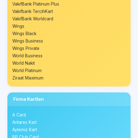
VakıfBank Platinum Plus
Vakıfbank TercihKart
VakıfBank Worldcard
Wings
Wings Black
Wings Business
Wings Private
World Business
World Nakit
World Platinum
Ziraat Maximum
Firma Kartları
A Card
Antares Kart
Aytemiz Kart
BP Club Card