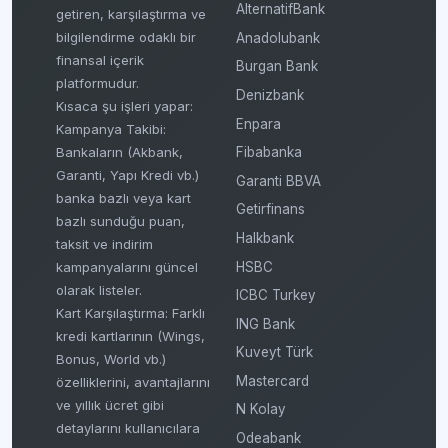
AlternatifBank
getiren, karşılaştırma ve
bilgilendirme odaklı bir
Anadolubank
finansal içerik
Burgan Bank
platformudur.
Denizbank
Kısaca şu işleri yapar:
Enpara
Kampanya Takibi:
Fibabanka
Bankaların (Akbank,
Garanti, Yapı Kredi vb.)
Garanti BBVA
banka bazlı veya kart
Getirfinans
bazlı sunduğu puan,
Halkbank
taksit ve indirim
HSBC
kampanyalarını güncel
olarak listeler.
ICBC Turkey
Kart Karşılaştırma: Farklı
ING Bank
kredi kartlarının (Wings,
Kuveyt Türk
Bonus, World vb.)
Mastercard
özelliklerini, avantajlarını
ve yıllık ücret gibi
N Kolay
detaylarını kullanıcılara
Odeabank