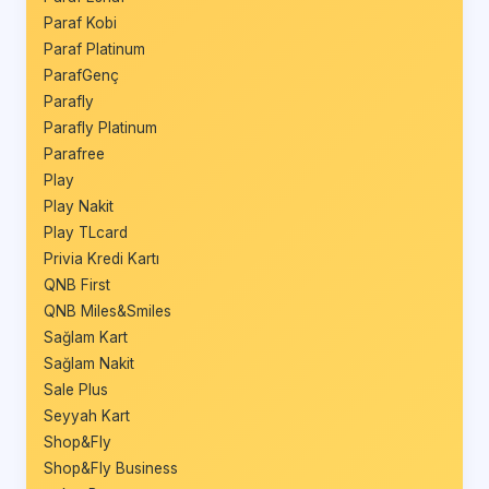
Paraf Kobi
Paraf Platinum
ParafGenç
Parafly
Parafly Platinum
Parafree
Play
Play Nakit
Play TLcard
Privia Kredi Kartı
QNB First
QNB Miles&Smiles
Sağlam Kart
Sağlam Nakit
Sale Plus
Seyyah Kart
Shop&Fly
Shop&Fly Business