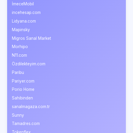
İmeceMobil
incehesap.com
Lidyana.com
Mapinsky
Migros Sanal Market
Morhipo
N11.com
Özdilekteyim.com
Paribu
Pariyer.com
Porio Home
Sahibinden
sanalmagaza.com.tr
Sunny
Tamadres.com
Tokenflex