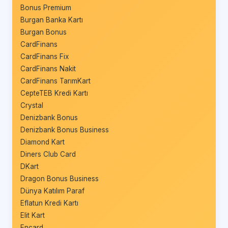
Bonus Premium
Burgan Banka Kartı
Burgan Bonus
CardFinans
CardFinans Fix
CardFinans Nakit
CardFinans TarımKart
CepteTEB Kredi Kartı
Crystal
Denizbank Bonus
Denizbank Bonus Business
Diamond Kart
Diners Club Card
DKart
Dragon Bonus Business
Dünya Katılım Paraf
Eflatun Kredi Kartı
Elit Kart
Encard