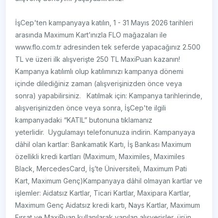
İşCep'ten kampanyaya katılın, 1 - 31 Mayıs 2026 tarihleri
arasında Maximum Kart’ınızla FLO mağazaları ile
www.flo.com.tr adresinden tek seferde yapacağınız 2.500
TL ve üzeri ilk alışverişte 250 TL MaxiPuan kazanın! ​​
Kampanya katılımlı olup katılımınızı kampanya dönemi
içinde dilediğiniz zaman (alışverişinizden önce veya
sonra) yapabilirsiniz. Katılmak için: Kampanya tarihlerinde,
alışverişinizden önce veya sonra, İşCep'te ilgili
kampanyadaki “KATIL” butonuna tıklamanız
yeterlidir. Uygulamayı telefonunuza indirin. Kampanyaya
dâhil olan kartlar: Bankamatik Kartı, İş Bankası Maximum
özellikli kredi kartları (Maximum, Maximiles, Maximiles
Black, MercedesCard, İş’te Üniversiteli, Maximum Pati
Kart, Maximum Genç)Kampanyaya dâhil olmayan kartlar ve
işlemler: Aidatsız Kartlar, Ticari Kartlar, Maxipara Kartlar,
Maximum Genç Aidatsız kredi kartı, Nays Kartlar, Maximum
Fırsat ve MaxiPuan kullanılarak yapılan alışverişler, ürün