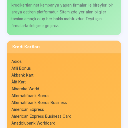
kredikartlari.net kampanya yapan firmalar ile bireyleri bir
araya getiren platformdur. Sitemizde yer alan bilgiler
tanıtım amaçlı olup her hakkı mahfuzdur. Teyit için
firmalarla iletişime geçiniz.
Kredi Kartları
Adios
Afili Bonus
Akbank Kart
Âlâ Kart
Albaraka World
Alternatifbank Bonus
Alternatifbank Bonus Business
American Express
American Express Business Card
Anadolubank Worldcard