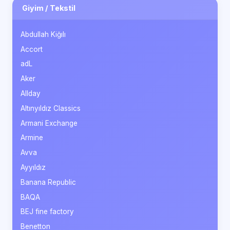
Giyim / Tekstil
Abdullah Kiğılı
Accort
adL
Aker
Allday
Altınyıldız Classics
Armani Exchange
Armine
Avva
Ayyıldız
Banana Republic
BAQA
BEJ fine factory
Benetton