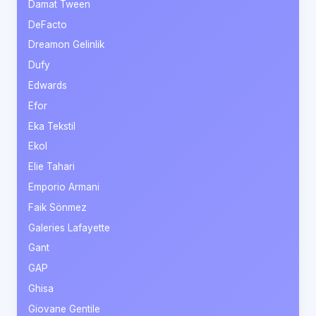
Damat Tween
DeFacto
Dreamon Gelinlik
Dufy
Edwards
Efor
Eka Tekstil
Ekol
Elie Tahari
Emporio Armani
Faik Sönmez
Galeries Lafayette
Gant
GAP
Ghisa
Giovane Gentile