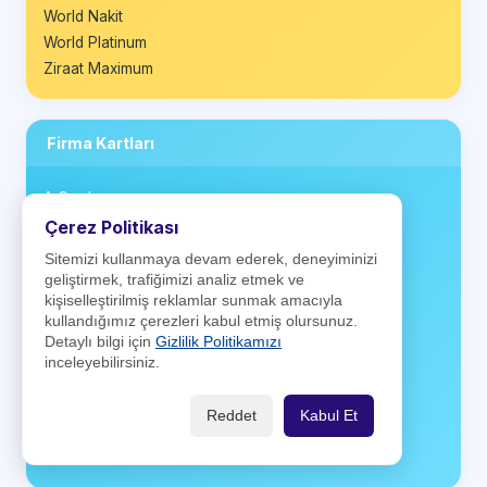
World Nakit
World Platinum
Ziraat Maximum
Firma Kartları
A Card
Antares Kart
Çerez Politikası
Aytemiz Kart
Sitemizi kullanmaya devam ederek, deneyiminizi
BP Club Card
geliştirmek, trafiğimizi analiz etmek ve
kişiselleştirilmiş reklamlar sunmak amacıyla
CarrefourSA Kart
kullandığımız çerezleri kabul etmiş olursunuz.
Kartuş
Detaylı bilgi için
Gizlilik Politikamızı
Ki! Kart
inceleyebilirsiniz.
Money Club Card
Opet Kart
Reddet
Kabul Et
Positive Card
Shell ClubSmart Kart