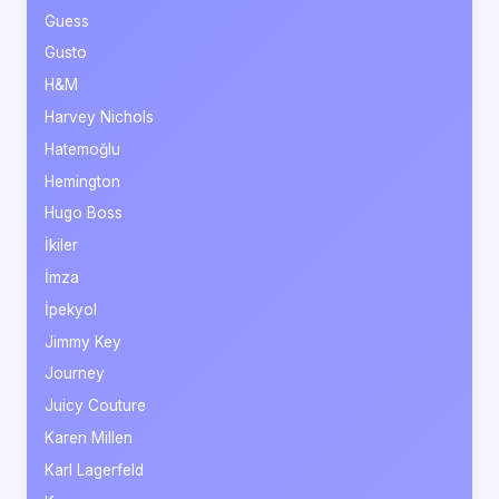
Guess
Gusto
H&M
Harvey Nichols
Hatemoğlu
Hemington
Hugo Boss
İkiler
İmza
İpekyol
Jimmy Key
Journey
Juicy Couture
Karen Millen
Karl Lagerfeld