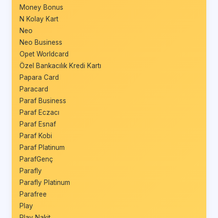
Money Bonus
N Kolay Kart
Neo
Neo Business
Opet Worldcard
Özel Bankacılık Kredi Kartı
Papara Card
Paracard
Paraf Business
Paraf Eczacı
Paraf Esnaf
Paraf Kobi
Paraf Platinum
ParafGenç
Parafly
Parafly Platinum
Parafree
Play
Play Nakit